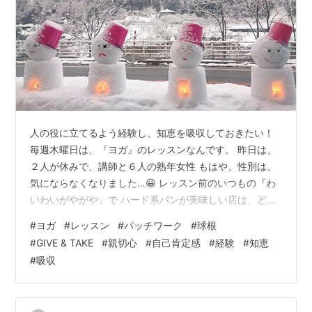
人の役に立てるよう経験し、知恵を吸収しておきたい！
毎週木曜日は、『ヨガ』のレッスンなんです。 昨日は、
２人が休みで、講師と６人の熟年女性 もはや、性別は、
気にならなくなりました…😀 レッスン前のいつもの『わ
いわいがやがや』で ハード系パンが美味しい店は、どこ
どこだとか 私の近所にできた居酒屋を教えてくれまし
#
ヨガ
#
レッスン
#
パッチワーク
#
球根
た。 時には、『パッチワーク』で作ったティッシュ カバ
#
GIVE & TAKE
#
親切心
#
自己肯定感
#
経験
#
知恵
ーや、Ｘ’ｍａｓオーナメントをくれたり、 『グラジオラ
#
吸収
スの球根』を分けてくれたり…と もらう一方で、所謂
『Ｇｉｖｅ＆Ｔａｋｅ』が できずにいるんです…😥レッ
スンを待っていると、講師が事務所の人を 連れてきて