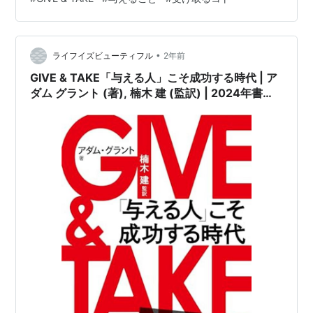
かったが、とあるときに気が付いた。 電話で話すと長電
話になる友人がいる。そんな友人はいろんなものをくれ
る。差し出すことが好きと自他共に認め、貰うことが恐
•
縮だという。だけどある時、これだと思うことがあっ
ライフイズビューティフル
2年前
た。私はどちらかといえば話を聞くタイプ。もちろん話
GIVE & TAKE「与える人」こそ成功する時代 | ア
したいことは話せる仲だが話を聞く…
ダム グラント (著), 楠木 建 (監訳) | 2024年書評
53