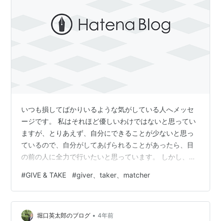
いつも損してばかりいるような気がしている人へメッセ
ージです。 私はそれほど優しいわけではないと思ってい
ますが、とりあえず、自分にできることが少ないと思っ
ているので、自分がしてあげられることがあったら、目
の前の人に全力で行いたいと思っています。 しかし、そ
うした場合、受取側の方によって、”感謝”して大切にして
#
GIVE & TAKE
#
giver、taker、matcher
くれるか、”使い勝手がいい。”と思われるだけなのかにわ
かれるような気がします。 もちろん、自分がそうするの
は、私が優しいわけではなく、そうしたほうが自分が納
•
得するから、という自己満足に過ぎません。なので、感
堀口英太郎のブログ
4年前