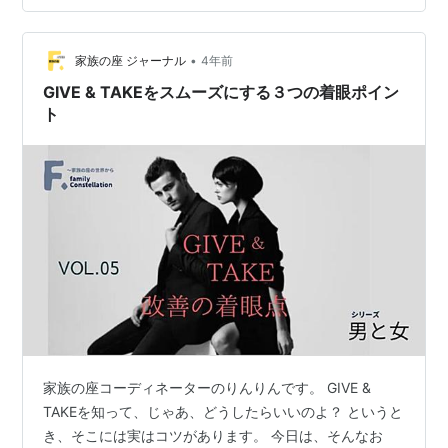
の関心両方合わせ持つ点です。 成功しているギバーは、
他社重視ではありますが、しっかりと利己的な部分を持
•
っています。自己犠牲までして他社に貢献しようとする
家族の座 ジャーナル
4年前
と、それはただ燃え尽きてしまうだけです。 同じ著書に
GIVE & TAKEをスムーズにする３つの着眼ポイン
記載されています。「…
ト
家族の座コーディネーターのりんりんです。 GIVE &
TAKEを知って、じゃあ、どうしたらいいのよ？ というと
き、そこには実はコツがあります。 今日は、そんなお