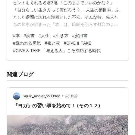
ヒントをくれる名著3選 「このままでいいのかな？」
「自分らしい生き方って何だろう？」 人生の節目や、ふ
とした瞬間に訪れる漠然とした不安。そんな時、先人た
ちの知恵が詰まった「本」は、暗闇を照らす灯台のよう
な存在になってくれます。 今回は、私自身が実際に救わ
#
本
#
読書
#
人生
#
生き方
#
実用書
れ、「人生のバイブル」として何度も読み返している3冊
#
嫌われる勇気
#
夜と霧
#
GIVE & TAKE
を厳選してご紹介します。単なるスキルの習得ではな
#
GIVE & TAKE 「与える人」こそ成功する時代
く、心の根っこを支えてくれる言葉たちに出会ってみま
せんか？ 1. 自分の人生を生きる勇気をもらう『嫌われる
勇気』 著者： 岸見 一郎 / 古賀 史健 【この本から得られ
関連ブログ
る生き方のヒント】 アドラー…
•
Squid_Angler_55’s blog
6ヶ月前
『ヨガ』の習い事を始めて！ (その１２)