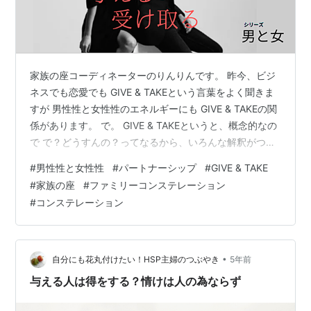
家族の座コーディネーターのりんりんです。 昨今、ビジ
ネスでも恋愛でも GIVE & TAKEという言葉をよく聞きま
すが 男性性と女性性のエネルギーにも GIVE & TAKEの関
係があります。 で。 GIVE & TAKEというと、概念的なの
で で？どうすんの？ってなるから、いろんな解釈がつ
く。 なんだか、旨味がありそうなにおいもしますしね。
#
男性性と女性性
#
パートナーシップ
#
GIVE & TAKE
まずは最初に与える。 なんてことも聞いたりします。 そ
#
家族の座
#
ファミリーコンステレーション
うするとやってあげる。献身的か、とか やってあげたの
#
コンステレーション
に返ってこないけど、というのに対し 本当のGIVEじゃな
いとかいろんな話もありますが 起きていることから考え
ると とってもシンプル。 GIVE & …
•
自分にも花丸付けたい！HSP主婦のつぶやき
5年前
与える人は得をする？情けは人の為ならず