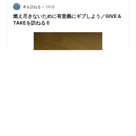
きる目次 GIVE＆TAKEの関係 私の経験談 誰かがやらなけ
•
本を訪ねる
5年前
ればいけない時 良く思わ…
燃え尽きないために有意義にギブしよう／GIVE＆
TAKEを訪ねる６