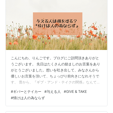
こんにちわ、りんごです。ブログにご訪問頂きありがと
うございます。 先日はたくさんの励ましのお言葉をあり
がとうございました。想いを吐き出して、みなさんから
優しいお言葉を頂いて、ちょっぴり前向きになれそうで
す。 昔から、『ギブ・アンド・テイクの関係』なんて、
よく言われていますね。私はずっと、ギブばかりでテイ
#
ギバーとテイカー
#
与える人
#
GIVE & TAKE
クが苦手だなぁと思っていました。そんな中、ブログで
#
情けは人の為ならず
仲良くさせて頂いているtamaminaoさんが面白い記事を
書かれていたのに出会いました。皆さん、どうやら『ギ
ブ』、与える人が得をする時代のようですよ！ タップで