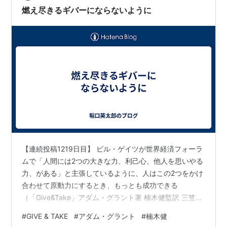
謝までされなくてもよいけど、せめてそのことによっ
燃え尽きるギバーにならないように
て、その人が喜んでくれたり、その人間関…
【連続投稿1219日目】 ビル・ゲイツが世界経済フォーラ
ムで「人間には2つの大きな力、利己心、他人を思いやる
力、がある」と主張しているように、人はこの2つをかけ
合わせて原動力にするとき、もっとも成功できる
（「Give&Take」アダム・グラント著 楠木健監訳 三笠書
房 2014年） Giveのマインドを重視する自分にとって、
#
GIVE & TAKE
#
アダム・グラント
#
楠木健
決して忘れていけないのは、他社利益に加えて自己利益