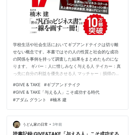
学校生活や社会生活においてギブアンドテイクは切り離
せない概念です。本書ではその人の性質と社会的な成功
の関係を事例を持って調査した結果をまとめたものにな
ります。 ギバー：人に惜しみなく与える人 テイカー：真
っ先に自分の利益を優先させる人 マッチャー：損得のバ
ランスを考える人 日本のビジネスではギバーが中々報わ
#
GIVE & TAKE
#
ギブアンドテイク
れない印象もありますが、本書ではギバーが最後には報
#
GIVE & TAKE「与える人」こそ成功する時代
われるというような点も少し性善説的な考えかもしれま
#
アダム グラント
#
楠木 建
せんが語られており面白かったです。 GIVE & TAKE「与
える人」こそ成功する時代 (単行本) 作者:アダム グラン
ト 三笠書房 Amazon 📒 Summary + Notes | まと…
•
うどん家の日常
3年前
読書記録:GIVE&TAKE「与える人」こそ成功する