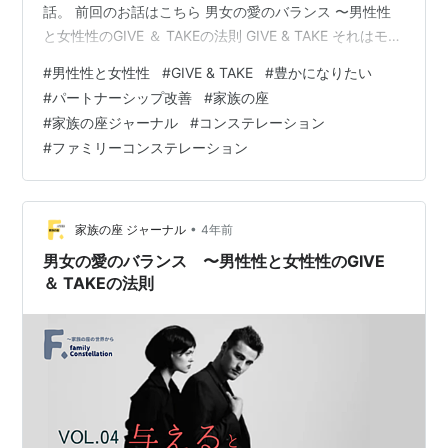
話。 前回のお話はこちら 男女の愛のバランス 〜男性性
と女性性のGIVE ＆ TAKEの法則 GIVE & TAKE それはモノ
ではなくて、エネルギー GIVE & TAKEは、ものじゃなく
#
男性性と女性性
#
GIVE & TAKE
#
豊かになりたい
てエネルギーで考える。 GIVE＆TAKEってもので考えが
#
パートナーシップ改善
#
家族の座
ちではないですか？ 日本では、半返しという言葉がある
#
家族の座ジャーナル
#
コンステレーション
ように 同じようなものを渡していくみたいなことが 暗黙
#
ファミリーコンステレーション
の了解にある気がします。 でも。 たとえば、男性がお金
持ちで、女性に対してお金を使え…
•
家族の座 ジャーナル
4年前
男女の愛のバランス 〜男性性と女性性のGIVE
＆ TAKEの法則