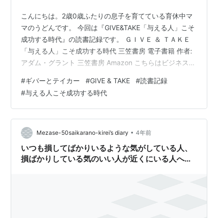
こんにちは。2歳0歳ふたりの息子を育てている育休中マ
マのうどんです。 今回は『GIVE&TAKE「与える人」こそ
成功する時代』の読書記録です。 ＧＩＶＥ ＆ ＴＡＫＥ
「与える人」こそ成功する時代 三笠書房 電子書籍 作者:
アダム・グラント 三笠書房 Amazon こちらはビジネス系
のインスタグラマーさんが今年読んでよかった本か何か
#
ギバーとテイカー
#
GIVE & TAKE
#
読書記録
で紹介されていたので読んでみようと思い借りてみまし
#
与える人こそ成功する時代
た。 結論、読んでよかったです！笑 人間の思考と行動の
三類型 可能性を信じることで実現する ギバーが成功する
には 成功するギバーとそうでないギバー おわりに 人間
の思考と行動の三類型 この本では、人間の思考と行動を
•
Mezase-50saikarano-kirei’s diary
4年前
ギバ…
いつも損してばかりいるような気がしている人、
損ばかりしている気のいい人が近くにいる人への
メッセージ