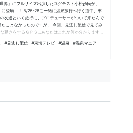
らない世界』にフルサイズ出演したユグチスト小松歩氏が、
た』に登場！！ 5/25-26ご一緒に温泉旅行へ行く道中、車
Wの友達といく旅行に、プロデューサーがついて来たんで
は見たことなかったのですが、 今回、見逃し配信で見てみ
こんな動きをするＧＰＳ…あなたはこれが何か分かります
拠点に、日本各地に移動しながらナゾの音声を発するＧＰＳ
た
#
見逃し配信
#
東海テレビ
#
温泉
#
温泉マニア
ナレーター） (2)渋谷の宇田川町をウロウロした後、ヨ