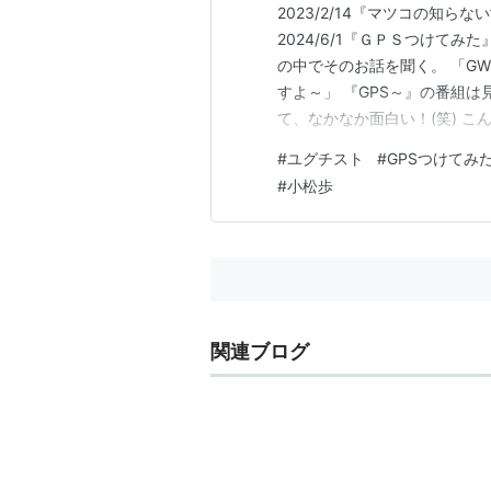
2023/2/14『マツコの知
2024/6/1『ＧＰＳつけてみ
の中でそのお話を聞く。 「G
すよ～」 『GPS～』の番組
て、なかなか面白い！(笑) 
か？ (1)沖縄のうるま市を
#
ユグチスト
#
GPSつけてみ
→闘牛中継師（闘牛の実況中継
#
小松歩
ーロッパや南米…
関連ブログ