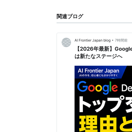
単語が同じ意味で使われている。
日本法人は「グーグル株式会社」で
関連ブログ
サービス
検索・画像検索
•
AI Frontier Japan blog
7時間前
【2026年最新】Goog
現在ネットユーザーのほとんど
は新たなステージへ
「I'm Feeling Lucky」ボ
調べたい画像をアップロードし
地図（
Google マップ
）
通常の地図と衛星写真の表示方
2カ所を指定すると「車・交通
Google Play
書籍・映画・
Androidアプリ
・端