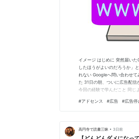
Google Earth、Norton Securit
ッケージ化されている。パソコンの
ネット検閲への協力、ならびに閲覧
中国への展開に際し、ネット検閲に
化。この段階では中国国内ではまだ「
2006年5月下旬から中国国内では「
イメージ はじめに 突然届いた
態に陥っている。
*1
したほうがよいのだろうか」と考
れない Googleへ問い合わ
関連語
た 31日の朝、ついに広告配
今回の経験で学んだこと 同じ
Google AdSense
Google AdSenseから
Googleアドセンス
#
アドセンス
#
広告
#
広告停
広告配信を29日間停止すると
Google Ads
来事で、…
アドワーズ広告
Googleツールバー
•
高円寺で読書三昧
3日前
Google deskbar
【どんどんダメになって