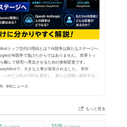
eepMindトップ交代の理由とは？AI競争は新たなステージへ
ogleがAI競争で負けたからではありません。 世界トッ
じたニュースフィードを自動生成する
から離して研究へ専念させるための体制変更です。
たDeepMindで、大きな人事が発表されました。 長年
ミス・ハサビス氏がCEOを退任し、新たな役職へ就任するこ
ニュースを見て、 「GoogleのAI開発に問題があった
I
#
AIニュース
「OpenAIとの競争に負けているの？」 と感…
ス
もっと見る
6
3378
ブックマーク
ブックマーク