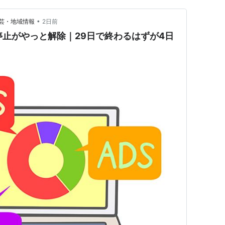
•
芸・地域情報
2日前
輸）:検索ボックスに“ヤマト”と伝票番号を入力する
e広告停止がやっと解除｜29日で終わるはずが4日
荷物の配達状況が検索できる。（例：ヤマト
経済新聞社）:検索ボックスに“会社情報”と企業名を
報を検索することができる。（例：会社情報 トヨタ
新聞社）:“株価”と企業名を入力する。（例：株価
検索ボックスに“和英”または“英和”と調べたい単語
/英和 Google）
倶楽部とぐるなび）:“乗り換え”と入力した後、乗車
は乗車駅と下車駅の間に“から”と入力してもよい。
京から大阪”）