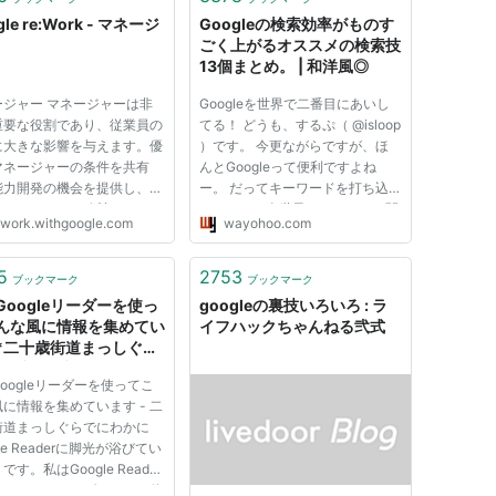
gle re:Work - マネージ
Googleの検索効率がものす
ごく上がるオススメの検索技
13個まとめ。 | 和洋風◎
ジャー マネージ​ャーは​非
Googleを世界で二番目にあいし
重要な​役割であり、​従業員の​
てる！ どうも、するぷ（ @isloop
​大きな​影響を​与えます。​優
）です。 今更ながらですが、ほ
マネージャーの​条件を​共有
んとGoogleって便利ですよね
能力開発の​機会を​提供し、​優
ー。 だってキーワードを打ち込
マネージャーを​称賛するなど
むだけで、全世界から、それに関
ework.withgoogle.com
wayohoo.com
法で、​従業員を​サポートしま
連した情報をリストアップしてく
ショングループを作成可能
。 Google は​これまで、​マ
れるんですよ！もうみんな当たり
ント業務の​大切さを​必ずし
前に使ってるんでしょうけど、こ
5
2753
ブックマーク
ブックマーク
れってかなりヤバくないっす
Googleリーダーを使っ
googleの裏技いろいろ : ラ
か！？ ...
んな風に情報を集めてい
イフハックちゃんねる弐式
*二十歳街道まっしぐら
C2ブログ時代）
oogleリーダーを使ってこ
に情報を集めています - 二
街道まっしぐらでにわかに
gle Readerに脚光が浴びてい
です。私はGoogle Reader
インのRSSリーダーとして使