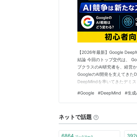
ビス
YouTube
動画共有サービス
Google ニュース
【2026年最新】Google D
ニュースフィードサービス
結論 今回のトップ交代は、 Go
トレンド、趣味、地域などに応
プクラスのAI研究者を、経営
GoogleのAI開発を支えてき
Gmail
DeepMindを率いてきたデ
とが明らかになりました。 この
無料メールサービス
#
Google
#
DeepMind
#
生成A
の？」「Geminiは大丈夫？」
Google Drive
無料クラウドストレージサービ
ネットで話題
Google カレンダー
6864
392
ブックマーク