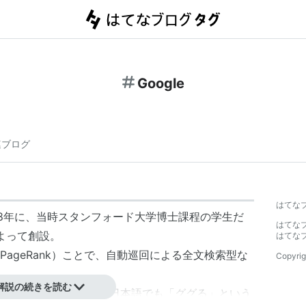
Google
連ブログ
はてな
98年に、当時スタンフォード大学博士課程の学生だ
はてな
inによって創設。
はてな
PageRank
）ことで、自動巡回による全文検索型な
Copyrig
解説の続きを読む
味で動詞化している。日本語でも「
ググる
」という