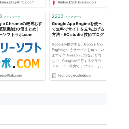
okuna.blog40.fc2.com
lifehack2ch.livedoor.biz
きて、いくつか知っている事
りつつ、教えられるところが
くありませんでし
8
2232
ブックマーク
ブックマーク
gle Chromeの厳選おす
Google App Engineを使っ
ドを入力すると、いろいろ起こる。
拡張機能30個まとめ |
て無料でサイトを立ち上げる
ーソフトラボ.com
方法 - EC studio 技術ブログ
回転）：検索画面が一回転する
Googleが提供する、Google App
く
Engineというサービスを知ってい
ますか？ Amazon EC2などと同
キャラクターを退治するゲーム
じで、Googleが用意するクラウ
Life」：コンウェイのライフゲームが右上で再生される
ドサーバー環境で アプリケーシ
ョン開発ができるというサービス
SF小説「銀河ヒッチハイク・ガイド」に登場する
reesoftlab.com
techblog.ecstudio.jp
です。 (レンタルサーバーのよう
なもの) その大きな特徴は、なん
といっても月間500万PV相当ま
画像検索で）：アタリのビデオゲーム「ブロックくずし」の発
で"無料"ということです。 ※有料
で制限...