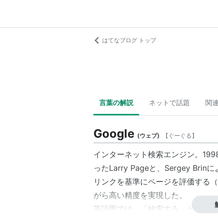
はてなブログ トップ
言葉の解説
ネットで話題
関
Google
(
ウェブ
)
【
ぐーぐる
】
インターネット検索エンジン。19
ったLarry Pageと、Sergey Br
リンクを基準にページを評価する（
がら高い精度を実現した。
英語圏では、「検索する」という意