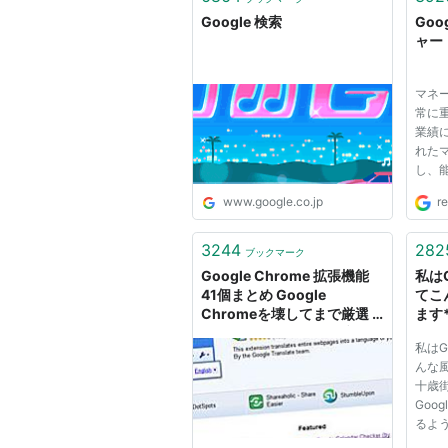
無料カレンダーサービス
Google 検索
Goo
ャー
Google 翻訳
マネー
テキスト翻訳サービス
常に​
50言語以上に対応
業績に
れた​
し、​
Google グループ
れた​
www.google.co.jp
r
の​方
メーリングリストやディスカッ
しょう
ネジメ
3244
282
ブックマーク
Google Scholar
も​...
Google Chrome 拡張機能
私は
41個まとめ Google
てこ
文献の検索サービス
Chromeを壊してまで厳選 -
ます
WEBマーケティング ブログ
（F
私はG
Google ウォレット
んな風
十歳
オンラインペイメントサービス
Goo
Gmailを介しての送金などが可能
るよう
をメ