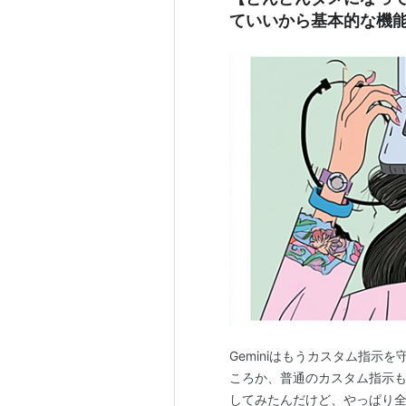
Google デスクトップ
ていいから基本的な機
Google Earth
Google Local
Google ローカル
Gmail
Google Maps
Google マップ
Google News
Google ニュース
Google Video
YouTube
Google爆弾
Googlewhack
Googlism
Geminiはもうカスタム指示
Google Scholar
ころか、普通のカスタム指示
Googkle.com
してみたんだけど、やっぱり全然守らない