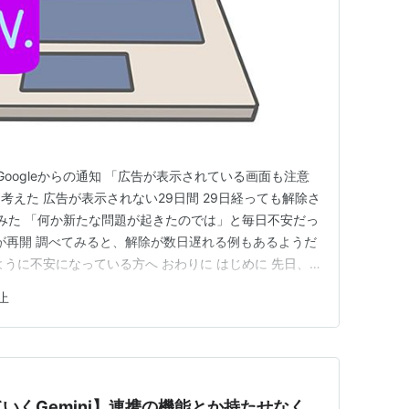
y Scan、Spyware Doctor、StarSuite などが無料でパ
脱マイクロソフトへの第1歩となるかもしれない。
制限
協力する姿勢を示したことにより、米議会で問題
google.com」へのアクセスは可能であったが、
google.com」へのアクセスが事実上不能という状
Googleからの通知 「広告が表示されている画面も注意
えた 広告が表示されない29日間 29日経っても解除さ
せてみた 「何か新たな問題が起きたのでは」と毎日不安だっ
信が再開 調べてみると、解除が数日遅れる例もあるようだ
ように不安になっている方へ おわりに はじめに 先日、
「無効なトラフィック（自己クリック）」が検出されたとして、
止
いう通知が届きました。 ブログを始めてから初めての出
いくGemini】連携の機能とか持たせなく