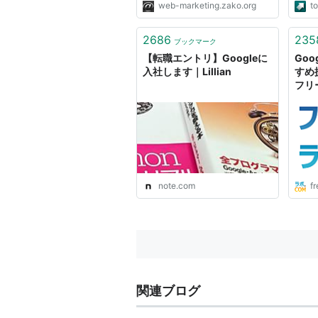
web-marketing.zako.org
t
って
トリビア
もあ
少な
2686
235
ブックマーク
イースターエッグ（隠しコマンド）
【転職エントリ】Googleに
Goo
Googleの検索画面で以下のワー
入社します｜Lillian
すめ
フリ
「do a barrel roll」（一
「tilt」「askew」：ちょっと傾
「Zerg Rush」：文字を食う
「Conway's Game of 
「人生、宇宙、すべての答え」：
note.com
f
究極の問い
「atari breakout」（
売37周年を記念して公開された
Google Holiday Logos
関連ブログ
Google Doodles