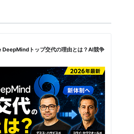
会社法人等番号
は0104-01-089234。
le DeepMindトップ交代の理由とは？AI競争
が利用している検索エンジン。
タンを押せば、「Doodles」が閲覧できる。
、ウェブ上にある類似画像を検索できる
法がある
機関・徒歩」で何分かが分かる
末の販売を行うショッピングプラットフォームサー