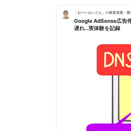
日本向けの5つの特殊検索
「おーいおいどん」の家庭菜園・園
「荷物検索」（検索先・ヤマト運
Google AdSens
ことで、ヤマト運輸株式会社の
遅れ…実体験を記録
99999999999）
「会社情報検索」（検索先・日本
入力すると、上場企業の会社情
自動車）
「株価検索」（検索先・日本経済
トヨタ自動車）
「辞書検索」（検索先・アルク）:
を入力する。（例：和英 グーグル
「路線検索」（検索先・駅前探険
駅名と下車駅名を入力する。また
（例：乗り換え 東京 大阪/“東
Google パック