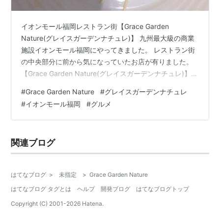
イオンモール福岡レストラン街【Grace Garden
Nature(グレイスガーデンナチュレ)】 九州最大級の商業
施設イオンモール福岡にやってきました。 レストラン街
の中央部分に前から気になっていたお店が有りました。
【Grace Garden Nature(グレイスガーデンナチュレ)】
手作りパスタ、ピザ、グラタン、オムライス、サラダ、
#
Grace Garden Nature
#
グレイスガーデンナチュレ
スィーツ等、女性が好む食材を中心としたメニューで人
#
イオンモール福岡
#
グルメ
気のお店です。 サラダドリンクバーのセットを堪能しま
したよ。 写真は明太子とツナとマヨネーズ、のりがトッ
ピングされたオムライスです。 オムライスのバター風味
関連ブログ
がとてもまろやかで優しい味付けになってます。 塩辛
い…
はてなブログ
>
未指定
>
Grace Garden Nature
はてなブログ タグとは
ヘルプ
開発ブログ
はてなブログトップ
Copyright (C) 2001-
2026
Hatena.