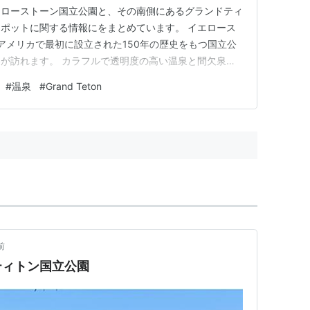
エローストーン国立公園と、その南側にあるグランドティ
ポットに関する情報にをまとめています。 イエロース
 アメリカで最初に設立された150年の歴史をもつ国立公
が訪れます。 カラフルで透明度の高い温泉と間欠泉が
ャニオンのようなダイナミックな渓谷や滝も見られます。
#
温泉
#
Grand Teton
、そこに生息しているバイソンやエルク、ムース、ベアー
きることが魅力です。 …
前
ティトン国立公園