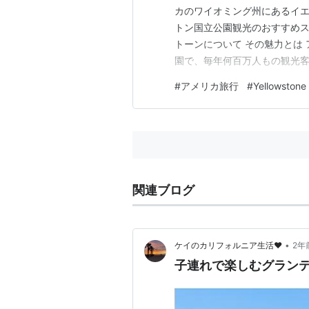
カのワイオミング州にあるイ
トン国立公園観光のおすすめス
トーンについて その魅力とは
園で、毎年何百万人もの観光客
至る所に存在し、グランドキ
#
アメリカ旅行
#
Yellowstone
息を呑むほど美しい大自然と
などの野生動物を見ることがで
関連ブログ
•
ケイのカリフォルニア生活♥︎
2年
子連れで楽しむグラン