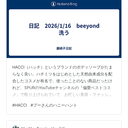
HACCI（ハッチ）というブランドのボディソープがたま
らなく良い。ハチミツをはじめとした天然由来成分を配
合したコスメが有名で、使ったことのない商品だったけ
れど、SPURのYouTubeチャンネルの『偏愛ベストコス
メ』で取り上げられていて、お忙しい美容・ファッショ
ン誌の編集部のみなさんが口々に絶賛するので、気にな
#
HACCI
#
プーさんのハニーハント
っていたのだ。そんな折、タイミングよく年末に
@cosme TOKYOで買い物をしたときにサンプルをもらっ
て使ってみたところ、体を洗う以上のありがたみに包ま