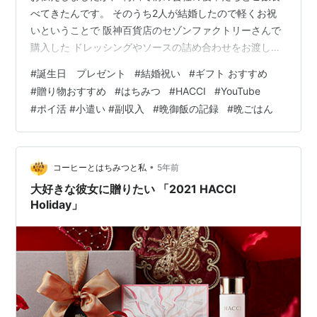
べてきたんです。 そのうち2人が結婚したので軽くお祝
いということで 阪神百貨店のセゾンファクトリーさんで
購入した ドレッシングやソースの詰め合わせをお渡しし
ました。 セゾンファクトリー WEBショップ(オンライン
#
誕生日 プレゼント
#
結婚祝い
#
ギフト おすすめ
ショップ) 贈り物に最適なギフト、旬のおいしいジャム、
#
贈り物おすすめ
#
はちみつ
#
HACCI
#
YouTube
飲む酢、ドレッシングや飲む生姜の力などを直送
#
ポイ活 #小遣い #副収入
#
晩御飯の記録
#
晩ごはん
(saisonfactory.co.jp) インテリアとかは好みがあるし、
私センスないし、 まずそもそも渡すのが男の子なので、
形が残るものって嫌がる奥さんも 絶対いるでしょ？なの
で食べ…
•
コーヒーとはちみつと私
5年前
大好きな彼女に贈りたい 「2021 HACCI
Holiday」