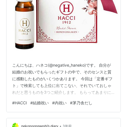
こんにちは、ハネコ(@negative_haneko)です。 自分が
結婚のお祝いでもらったギフトの中で、そのセンスと質
に感動したものがいくつかあります。 今回は「定番ギフ
ト」で検索しても上位に出てこない、それでいておしゃ
れだと思うものを3つご紹介します。 もらってあまりに
も嬉しかったので、全て別の人のお祝いにプレゼントと
#
HACCI
#
結婚祝い
#
内祝い
#
茅乃舎だし
して贈っています。(笑) ほっこりスープギフト【モンマ
ルシェ】 感想 高級だしギフト【茅乃舎】 感想 美容ドリ
ンクギフト【HACCI】 感想 さいごに ほっこりスープギ
•
フト【モンマルシェ】 栄養満点＆手軽に味わえるのが
nekonoongaeshi’s diary
3年前