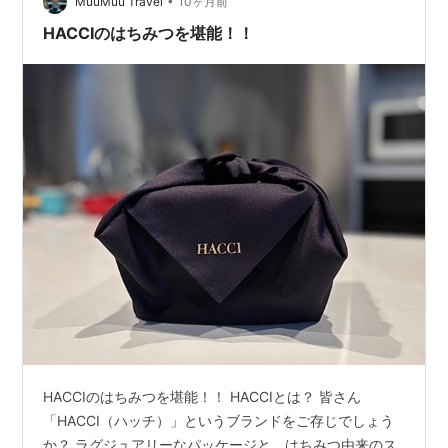
•
れるような心地で、年始に大きなボトルを買ったのだ。
MuuMuu Travel
10ヶ月前
ポンプをぐんと押すと、褐色の糸を引くねばりとした液
HACCIのはちみつを堪能！！
体というか、もはやゼリーのような…
HACCIのはちみつを堪能！！ HACCIとは？ 皆さん
「HACCI（ハッチ）」というブランドをご存じでしょう
か？ ラグジュアリーなパッケージと、はちみつ由来のス