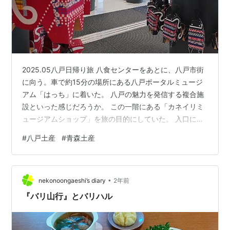
2025.05八戸日帰り旅 八食センターをあとに、八戸市街
に向う。車で約15分の場所にある八戸ポータルミュージ
アム「はっち」に着いた。 八戸の魅力を発信する複合施
設といった感じだろうか。 この一階にある「カネイリミ
ュージアムショップ」を旅の目的にしていた。 入口には
沢山の八戸の郷土玩具「八幡馬」がお出迎え。 カラフル
#
八戸土産
#
青森土産
な絵付けがまた可愛らしい。 今回は会津の工芸品ポップ
アップが一部販売されていて、会津織のかわいいスリッ
パをお土産に。購入した。 他にも南部織のバッグやこぎ
•
ん刺し等、素敵なアイテムがいーーーっぱい。 東北の箸
nekonoongaeshi’s diary
2年前
置きガチャも。 同じフロアにあるカフェで休憩。 いちご
『バリ山行』とバリハル
パフェと同行者はりんご…