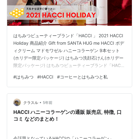
はちみつビューティーブランド「HACCI 」 2021 HACCI
Holiday 商品紹介 Gift from SANTA HUG me HACCI ボデ
ィクリーム マドモワゼル ハニーコラーゲン 9本セット
(ホリデー限定パッケージ) はちみつ洗顔石けん(ホリデー
限定パッケージ) はちみつビューティーブランド「HACCI
」 「HACCI」の代表 水谷仁美さんは1912年から続く三
#
はちみつ
#
HACCI
#
コーヒーとはちみつと私
重県の老舗養蜂園「水谷養蜂園」の長女として誕生しま
した。 2004年に会社を設立し「HACCI 1912」を立ち上
げました。 産湯にはちみつを使い、おやつにはロイヤル
•
ゼリーという、はちみつのよさを熟知し…
クラスル
5年前
HACCI ハニーコラーゲンの通販 販売店, 特徴, 口
コミ などのまとめ！
今話題となっているHACCIの「ハニーコラーゲン」。