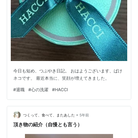
今日も短め、つぶやき日記。 おはようございます、ばけ
ネコです。 最近本当に、笑顔が増えてきました。
#
退職
#
心の洗濯
#
HACCI
•
つくって、食べて、またあした
5年前
頂き物の紹介（自慢とも言う）