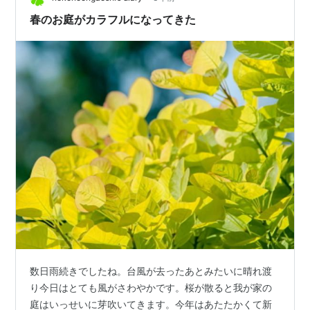
◎！ 感想 スープというと安っぽそうと思われるかもしれ
春のお庭がカラフルになってきた
ません…
数日雨続きでしたね。台風が去ったあとみたいに晴れ渡
り今日はとても風がさわやかです。桜が散ると我が家の
庭はいっせいに芽吹いてきます。今年はあたたかくて新