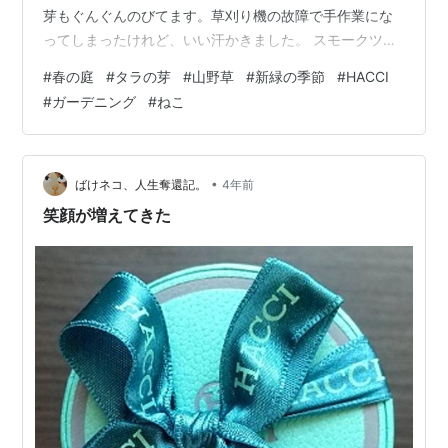
芽もぐんぐんのびてます。草刈り機の故障で手作業にな
ってしまったけれど、いい汗かきました。 スモークツリ
ー新芽 シバザクラと三葉土栗 ムスカリ ミツバツチグリ
#
春の庭
#
タラの芽
#
山野草
#
新緑の季節
#
HACCI
（三葉土栗） タラの芽 大豊作 ！！ ハルジオン ギボウシ
#
ガーデニング
#
ねこ
お庭を散歩中のHACCI（ハッチ）くん 今年は紫陽花やギ
ボウシの芽がすでに出ているので開花も早くなりそうで
す。 この度の震災により被害に遭われた方々にお見舞い
申し上げます。
•
ばけネコ、人生奪還記。
4年前
笑顔が増えてきた