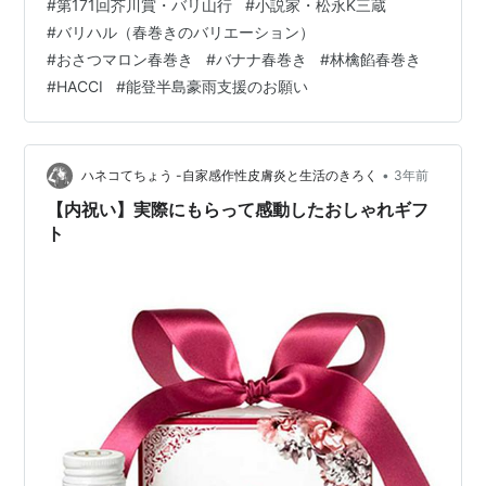
#
第171回芥川賞・バリ山行
#
小説家・松永K三蔵
いんげん本来の緑色が綺麗にでます。 インゲンマメ（隠
#
バリハル（春巻きのバリエーション）
元豆、眉児豆、）はマメ亜科の一年草で別名、サイトウ
#
おさつマロン春巻き
#
バナナ春巻き
#
林檎餡春巻き
（菜豆）、サンドマメ（三度豆）、ゴガツササゲ（五月
#
HACCI
#
能登半島豪雨支援のお願い
豇豆）。 主に西日本でフジマメ（藤豆、別名・センゴク
マメ（千石豆）、アジマメ（藊豆…
•
ハネコてちょう -自家感作性皮膚炎と生活のきろく
3年前
【内祝い】実際にもらって感動したおしゃれギフ
ト