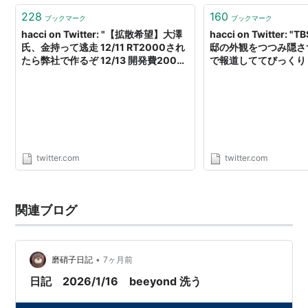
228
160
ブックマーク
ブックマーク
hacci on Twitter: "【拡散希望】大澤
hacci on Twitter:
氏、金持って逃走 12/11 RT2000され
邸の外観をつつみ隠さ
たら弊社で作るぞ 12/13 開発費2000
で報道しててびっくり
万円はクラファン(?)で集めるぞ 12/15
書いてたし😱 暴徒が
出資者は運営メンバーになって３年後
だらどうすんの？ 坂
には全員金持ちだ! 12/21 2000万円…
事件の時もTBSがオ
https://t.co/reW48hryY9"
てましたね😡 TBS
https://t.co/wyCZq9
twitter.com
twitter.com
関連ブログ
•
磨硝子日記
7ヶ月前
日記 2026/1/16 beeyond 洗う