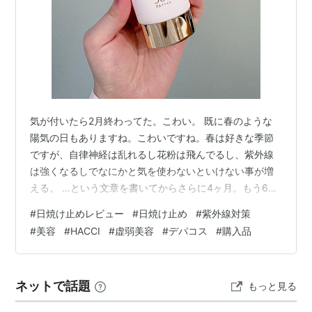
気が付いたら2月終わってた。こわい。 既に春のような
陽気の日もありますね。こわいですね。春は好きな季節
ですが、自律神経は乱れるし花粉は飛んでるし、紫外線
は強くなるしでなにかと気を使わないといけない事が増
える。 …という文章を書いてからさらに4ヶ月。もう6月
なんですけどおお？！ 2月どころか、5月も終わり6月も
#
日焼け止めレビュー
#
日焼け止め
#
紫外線対策
中旬を迎えているんですけどお！！ 梅雨やん。梅雨入り
#
美容
#
HACCI
#
虚弱美容
#
デパコス
#
購入品
しちゃったじゃん。いやー、ご無沙汰しております。 虚
弱には辛い梅雨がやってまいりましたねー。ここから猛
暑も待っているかと思うと今からすでに具合が悪くなり
ネットで話題
もっと見る
そうなので、気を紛らわすためにコスメの話でも。 書き
たい事溜まっていて、どれから何から…