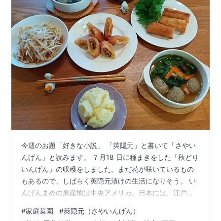
今週のお題「好きな小説」 「莢隠元」と書いて「さやい
んげん」と読みます。 ７月18 日に種まきをした「秋どり
いんげん」の収穫をしました。まだ花が咲いているもの
もあるので、しばらく莢隠元漬けの生活になりそう。 い
んげんまめの原産地は中央アメリカ。日本には、江戸時
代初めに隠元禅師が中国より伝えたといわれています。
#
家庭菜園
#
莢隠元（さやいんげん）
隠元100gに対して、小さじ1程度の塩で板ずりすると、