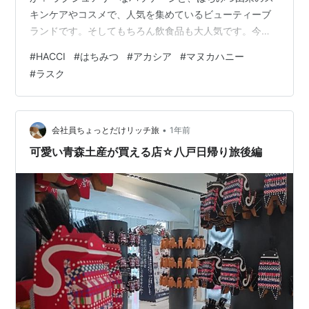
キンケアやコスメで、人気を集めているビューティーブ
ランドです。そしてもちろん飲食品も大人気です。今日
はその魅力を少し掘り下げてみたいと思います。 HACCI
#
HACCI
#
はちみつ
#
アカシア
#
マヌカハニー
は明治42年（1909年）創業の老舗養蜂園「水谷養蜂園」
#
ラスク
から誕生しました。100年以上の養蜂技術と知識を背景に
「はちみつをもっと美と健康に活かしたい」という思い
で作られたブランドらしいです。 つまりはちみつの老舗
が、その伝統と革新を融合させた“はちみつのプレミアム
•
会社員ちょっとだけリッチ旅
1年前
ブランド”なのです…
可愛い青森土産が買える店☆八戸日帰り旅後編