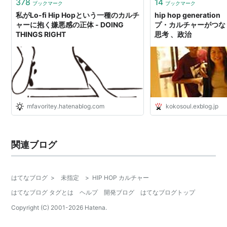
378
14
ブックマーク
ブックマーク
私がLo-fi Hip Hopという一種のカルチ
hip hop genera
ャーに抱く嫌悪感の正体 - DOING
プ・カルチャーがつな
THINGS RIGHT
思考 、政治
mfavoritey.hatenablog.com
kokosoul.exblog.jp
関連ブログ
はてなブログ
>
未指定
>
HIP HOP カルチャー
はてなブログ タグとは
ヘルプ
開発ブログ
はてなブログトップ
Copyright (C) 2001-
2026
Hatena.