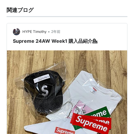
関連ブログ
•
HYPE Timothy
2年前
Supreme 24AW Week1 購入品紹介💁