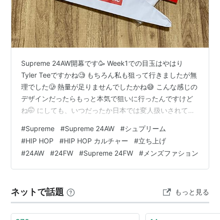
Supreme 24AW開幕です🥳 Week1での目玉はやはり
Tyler Teeですかね🧐 もちろん私も狙って行きましたが無
理でした🥲 熱量が足りませんでしたかね😅 こんな感じの
デザインだったらもっと本気で狙いに行ったんですけど
ね🤭 にしても、いつだったか日本では変人扱いされてた
のに… www.youtube.com 単純に絡みに行ってる人が偏
#
Supreme
#
Supreme 24AW
#
シュプリーム
り過ぎてる気もしますが😅Photo Teeは大人気で何よりで
#
HIP HOP
#
HIP HOP カルチャー
#
立ち上げ
す😆 本題ですが私が狙ったのは Tyler Tee Black本命で
#
24AW
#
24FW
#
Supreme 24FW
#
メンズファション
Navy,Grey,Whiteのどれか買えればと挑戦しましたが撃
沈😵‍💫 Liberty Tee Pink一択🫡でしたがTyl…
ネットで話題
もっと見る