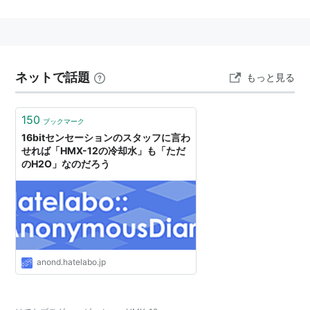
メイドロボットの試作型。
綺麗な水を精製することが出来るため、浄水器や工業用
途としても期待されている。
ネットで話題
もっと見る
関連項目
HM-12
150
ブックマーク
16bitセンセーションのスタッフに言わ
せれば「HMX-12の冷却水」も「ただ
のH2O」なのだろう
anond.hatelabo.jp