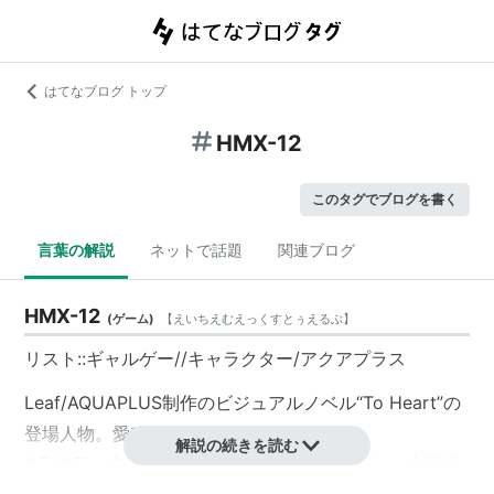
はてなブログ トップ
HMX-12
このタグでブログを書く
言葉の解説
ネットで話題
関連ブログ
HMX-12
(
ゲーム
)
【
えいちえむえっくすとぅえるぶ
】
リスト::ギャルゲー//キャラクター/アクアプラス
Leaf/AQUAPLUS
制作のビジュアルノベル“To Heart”の
登場人物。愛称は「マルチ」。
解説の続きを読む
3月19日、来栖川エレクトロニクス社の生まれ。次世代