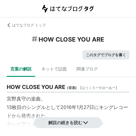
はてなブログ トップ
HOW CLOSE YOU ARE
このタグでブログを書く
言葉の解説
ネットで話題
関連ブログ
HOW CLOSE YOU ARE
(
音楽
)
【
はうくろーすゆーあー
】
宮野真守の楽曲。
13枚目のシングルとして2016年1月27日にキングレコー
ドから発売された。
解説の続きを読む
テレビアニメ『
亜人
』のエンディングテーマ。
作詞：marhy、CJ VANSTON、Jin Nakamura / 作曲・