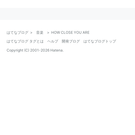
編曲：Jin Nakamura、CJ VANSTON
HOW CLOSE YOU ARE
アーティスト:
宮野真守
はてなブログ
>
音楽
>
HOW CLOSE YOU ARE
出版社/メーカー:
キングレコード
はてなブログ タグとは
ヘルプ
開発ブログ
はてなブログトップ
発売日:
2016/01/27
メディア:
CD
Copyright (C) 2001-
2026
Hatena.
この商品を含むブログ (4件) を見る
リスト::曲タイトル