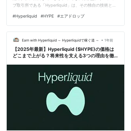
ブ取引所である「Hyperliquid」は、その独自の技術と過
去の大型エアドロップ実績から、特に大きな関心を集め
#
Hyperliquid
#
HYPE
#
エアドロップ
ています。 Hyperliquidは、中央集権型取引所（CEX）の
ようなオーダーブック方式を採用しながら、ブロックチ
ェーンの外で注文を処理する独自の仕組みにより、高速
•
かつ低コストな取引を実現しています。この高いパフォ
Earn with Hyperliquid ～ Hyperliquidで稼ぐ道 ～
1年前
ーマンスが多くのトレーダーに支持されています。 今回
【2025年最新】Hyperliquid ($HYPE)の価格は
は、Hyperli…
どこまで上がる？将来性を支える3つの理由を徹
底解説！