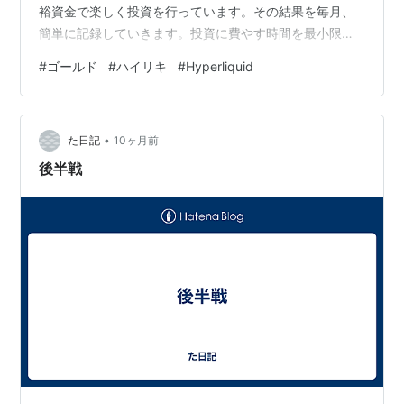
裕資金で楽しく投資を行っています。その結果を毎月、
簡単に記録していきます。投資に費やす時間を最小限に
抑え、本業を疎かにしないように心掛けています。 【投
#
ゴールド
#
ハイリキ
#
Hyperliquid
資の基本姿勢】 手取り所得の25％前後を計画的に蓄える
（基本は長期投資）。 少なくとも半年分の生活費は確保
しておく（それ以外が運用資金）。 損してもよい額の３
•
倍までを運用の目安とする（最大で１/３ぐらい損する可
た日記
10ヶ月前
能性）。 外国株・ETF（楽天証券） 2021年２月から米国
後半戦
株およ…