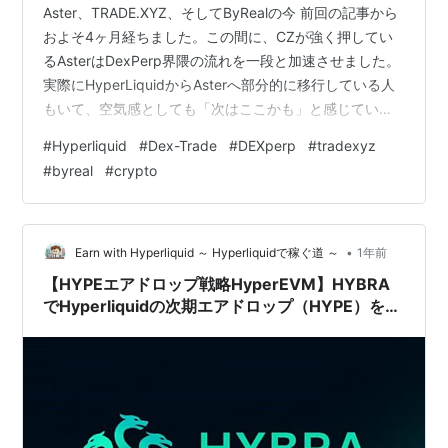
Aster、TRADE.XYZ、そしてByRealの今 前回の記事から
およそ4ヶ月経ちました。この間に、CZが強く押してい
るAsterはDexPerp界隈の流れを一段と加速させました。
実際にHyperLiquidからAsterへ部分的に移行している人
もいて、空気感としても「次はここかも」と感じている
トレーダーが少なくありません。トークンの配布方法も
#
Hyperliquid
#
Dex-Trade
#
DEXperp
#
tradexyz
うまく設計されていて、スタートダッシュに乗り遅れた
#
byreal
#
crypto
人でも後から入りやすい仕組みが光っていました。初期
勢が全てを持っていく、よくあるDEXのパターンを避け
たのは上手かったと思います。 今朝には、以前の記事で
も触れていたUnitによるTRADE.XYZ…
•
Earn with Hyperliquid ～ Hyperliquidで稼ぐ道 ～
1年前
【HYPEエアドロップ戦略HyperEVM】HYBRA
でHyperliquidの次期エアドロップ（HYPE）を狙
え！