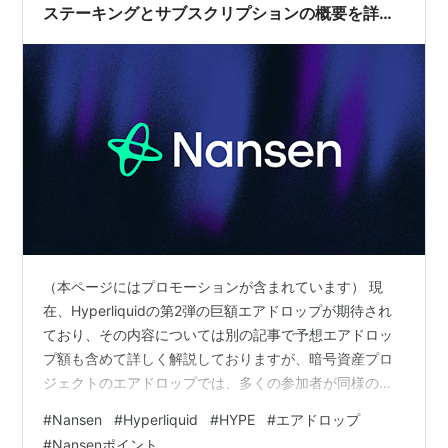
ステーキングとサブスクリプションの概要を詳細
解説！期待されるHyperliquidエアドロップとの
関連も！
（本ページにはプロモーションが含まれています） 現
在、Hyperliquidの第2弾の巨額エアドロップが期待され
ており、その内容については別の記事で予想エアドロッ
プ額も含めて詳しく解説しておりますが、暗号資産プロ
ジェクトのエアドロップでは、多くの参加者が同様の戦
略を取るため、他者と差をつけることが難しくなってい
#
Nansen
#
Hyperliquid
#
HYPE
#
エアドロップ
ると感じます。特にHyperliquidのエアドロップは話題性
#
Nansenポイント