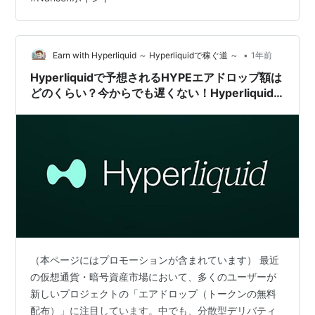
も高く、注目している人も私の肌感覚でも日に日に増え
てきている感じがしますので、今から参戦する方は少し
「お金をかけて」期待されるエアドロップに備えること
が必要になってくるかもしれないかなと感じています。
•
Earn with Hyperliquid ～ Hyperliquidで稼ぐ道 ～
1年前
別記事でもお伝えしましたが…
Hyperliquidで予想されるHYPEエアドロップ額は
どのくらい？今からでも遅くない！Hyperliquid
を触っておく！
（本ページにはプロモーションが含まれています） 最近
の仮想通貨・暗号資産市場において、多くのユーザーが
新しいプロジェクトの「エアドロップ（トークンの無料
配布）」に注目しています。中でも、分散型デリバティ