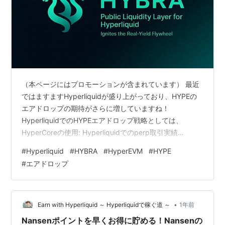
（本ページにはプロモーションが含まれています） 最近
ではますますHyperliquidが盛り上がっており、HYPEの
エアドロップの期待がさらに増していますね！
HyperliquidでのHYPEエアドロップ戦略としては、
HyperCoreの使用: Hyperliquidでのperp取引実績
HyperEVMアクティビティ: ステーキング、LP（流動性提
#
Hyperliquid
#
HYBRA
#
HyperEVM
#
HYPE
供）など が考えられていますが、このうちのHyperEVM
#
エアドロップ
では様々なプロトコルが発信されておりまして、今回は
その中でも成長著しく、Hyplerliquidと連携していること
を明言し、すでに一部の高ポイント獲得者にはHYPEの配
布が行われたこともあ…
•
Earn with Hyperliquid ～ Hyperliquidで稼ぐ道 ～
1年前
Nansenポイントを早くお得に貯める！Nansenの