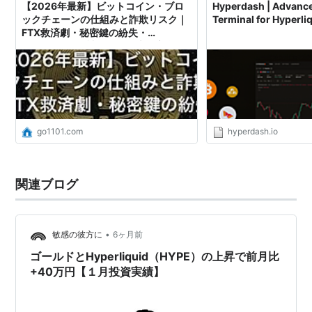
【2026年最新】ビットコイン・ブロ
Hyperdash | Advanc
ックチェーンの仕組みと詐欺リスク｜
Terminal for Hyperli
FTX救済劇・秘密鍵の紛失・
Hyperliquidで読み解く日本の安全性
go1101.com
hyperdash.io
関連ブログ
•
敏感の彼方に
6ヶ月前
ゴールドとHyperliquid（HYPE）の上昇で前月比
+40万円【１月投資実績】