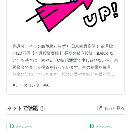
先月分：イラン紛争終わらずも 日米株最高値！ 前月比
+120万円【４月投資実績】 長期の積立投資（iDeCo な
ど）を基本に、株やETFや仮想通貨で少し遊びながら、余
裕資金で楽しく投資を行っています。その結果を毎月、
簡単に記録していきます。投資に費やす時間を最小限に
抑え、本業を疎かにしないように心掛けています。 【投
#
データセンタ
#
AI
資の基本姿勢】 手取り所得の25％前後を計画的に蓄える
（基本は長期投資）。 少なくとも半年分の生活費は確保
しておく（それ以外が運用資金）。 損してもよい額の３
ネットで話題
もっと見る
倍までを運用の目安とする（最大で１/３ぐらい損する可
能性）。 外国株・ETF（楽天証券） 2021年２月から米国
株および中国…
13
10
ブックマーク
ブックマーク