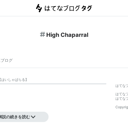
High Chaparral
連ブログ
【
はいしゃぱらる
】
はてな
はてな
はてな
Copyrig
解説の続きを読む