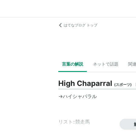
はてなブログ トップ
言葉の解説
ネットで話題
関
High Chaparral
(
スポーツ
)
→
ハイシャパラル
リスト::競走馬