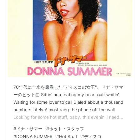
70年代に全米を席巻した"ディスコの女王"、ドナ・サマ
ーのヒット曲 Sittin' here eating my heart out. waitin'
Waiting for some lover to call Dialed about a thousand
numbers lately Almost rang the phone off the wall
Looking for some hot stuff, baby. this evenin' I need
some hot stuff, baby tonight www.youtube.com タイト
#
ドナ・サマー
#
ホット・スタッフ
ル ホット・スタッフ アーチスト …
#
DONNA SUMMER
#
Hot Stuff
#
ディスコ