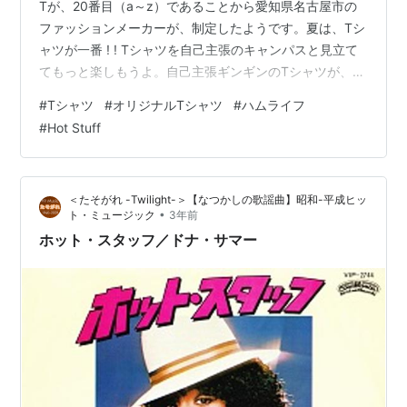
Tが、20番目（a～z）であることから愛知県名古屋市の
ファッションメーカーが、制定したようです。夏は、Tシ
ャツが一番 ! ! Tシャツを自己主張のキャンパスと見立て
てもっと楽しもうよ。自己主張ギンギンのTシャツが、出
来上がりました。 裏 両面プリントしました。プリント
#
Tシャツ
#
オリジナルTシャツ
#
ハムライフ
は、洗濯に弱く剥がれるのが難点であります。以前オー
#
Hot Stuff
ダーしたものは、2シーズンで一部が剝がれてしまいまし
た。今回の品物の耐久性に期待したいものです。この夏
は、このTシャツで大いに楽しもうよハムライフ ! !
＜たそがれ -Twilight-＞【なつかしの歌謡曲】昭和-平成ヒッ
www.youtube.com
•
ト・ミュージック
3年前
ホット・スタッフ／ドナ・サマー