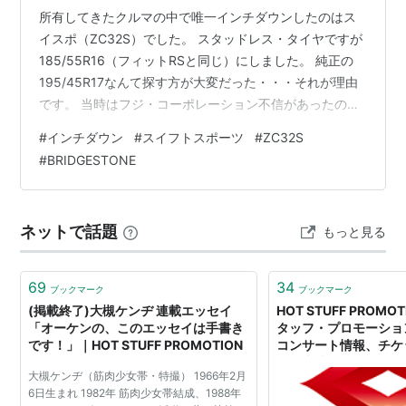
所有してきたクルマの中で唯一インチダウンしたのはス
イスポ（ZC32S）でした。 スタッドレス・タイヤですが
185/55R16（フィットRSと同じ）にしました。 純正の
195/45R17なんて探す方が大変だった・・・それが理由
です。 当時はフジ・コーポレーション不信があったので
タイヤ館でセット購入しました。 タイヤは
#
インチダウン
#
スイフトスポーツ
#
ZC32S
BRIDGESTONE VRX、ホイールはHOT STUFFのCROSS
#
BRIDGESTONE
SPEEDでした。 白ボディにブロンズの社外ホイールは鉄
板でしたｗ 冬の大内宿へ行って特に不都合なかったので
すから流石はBRIDGESTONEです。 尤もスイスポはNAエ
ネットで話題
もっと見る
ンジン＋MTだったので、アウディA1とは…
69
34
ブックマーク
ブックマーク
(掲載終了)大槻ケンヂ 連載エッセイ
HOT STUFF PROM
「オーケンの、このエッセイは手書き
タッフ・プロモーショ
です！」｜HOT STUFF PROMOTION
コンサート情報、チケ
当日券情報
大槻ケンヂ（筋肉少女帯・特撮） 1966年2月
6日生まれ 1982年 筋肉少女帯結成、1988年