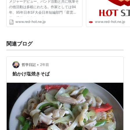
メジャーデビュー、バンド活動と共に執筆そ
の他活動は多岐にわたる。作家としては94
年、95年日本SF大会日本短編部門「星雲
賞」受賞。代表作に『ロッキンホースバレリ
www.red-hot.ne.jp
www.red-hot.ne.jp
ーナ』『グミ・チョコレート・パイン』等。
筋肉少女帯は数年の活動...
関連ブログ
•
哲学日記
2年前
餡かけ塩焼きそば