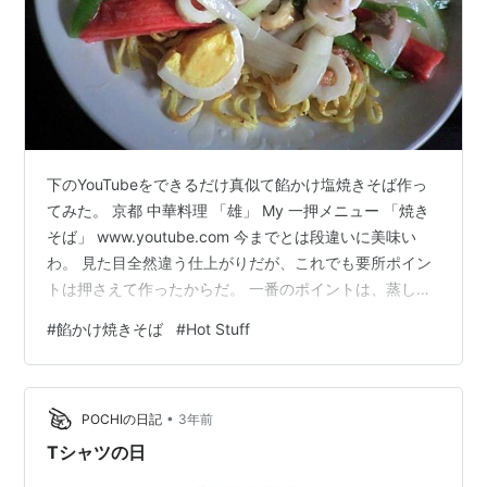
下のYouTubeをできるだけ真似て餡かけ塩焼きそば作っ
てみた。 京都 中華料理 「雄」 My 一押メニュー 「焼き
そば」 www.youtube.com 今までとは段違いに美味い
わ。 見た目全然違う仕上がりだが、これでも要所ポイン
トは押さえて作ったからだ。 一番のポイントは、蒸しそ
ばをほぐさず途中も箸で混ぜずそのまま両面しっかり焼
#
餡かけ焼きそば
#
Hot Stuff
き色を付けることだ。 あとは、中華炒め共通だが強火
（IH1400W）でできるだけ手早く調理した。そのために
具材（肉、イカ、タマネギ、ピーマン、キャベツ、ちく
•
わ、カニカマ）調味料（創味シャンタン、料理酒）水溶
POCHIの日記
3年前
き片栗粉等タイミングよくサッと入れられるように前準
Tシャツの日
備した。当…