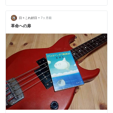
•
日々これ好日
7ヶ月前
革命への扉