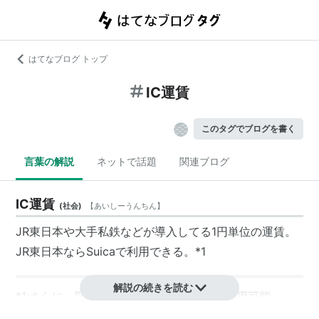
はてなブログ トップ
IC運賃
このタグでブログを書く
言葉の解説
ネットで話題
関連ブログ
IC運賃
(
社会
)
【
あいしーうんちん
】
JR東日本や大手私鉄などが導入してる1円単位の運賃。
JR東日本ならSuicaで利用できる。
*1
解説の続きを読む
*1
:
さらに、関東の大手私鉄ならPasmoで利用可能