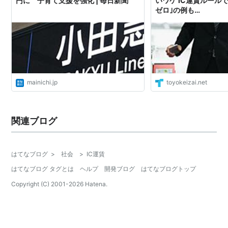
円に 子育て支援を強化 | 毎日新聞
いワケ IC運賃ルール
ゼロ｣の例も…
mainichi.jp
toyokeizai.net
関連ブログ
はてなブログ
>
社会
>
IC運賃
はてなブログ タグとは
ヘルプ
開発ブログ
はてなブログトップ
Copyright (C) 2001-
2026
Hatena.