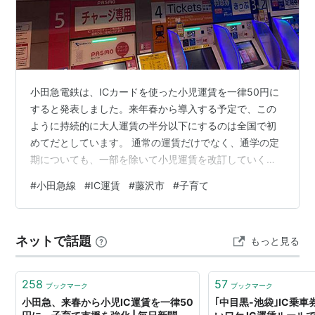
小田急電鉄は、ICカードを使った小児運賃を一律50円に
すると発表しました。来年春から導入する予定で、この
ように持続的に大人運賃の半分以下にするのは全国で初
めてだとしています。 通常の運賃だけでなく、通学の定
期についても、一部を除いて小児運賃を改訂していくと
しています。 小田急線鉄は、子育てを応援するパートナ
#
小田急線
#
IC運賃
#
藤沢市
#
子育て
ー宣言をしていて、人口が減少する中、沿線に住んでも
らって利用を増やしていこうという狙いがあるものとみ
られます。江ノ島線を抱える藤沢市にとっても、たいへ
ネットで話題
もっと見る
ん有難いことです。 わたしは、以前からお年寄りや子育
て世代が外出しやすいよう、時間帯別料金の導入が有効
だと主張してきましたが、今回の運賃設定は…
258
57
ブックマーク
ブックマーク
小田急、来春から小児IC運賃を一律50
｢中目黒-池袋｣IC乗車