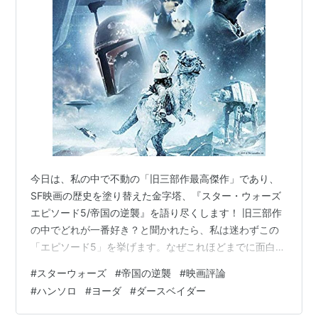
2008年4月1日
からはじまってます。
参考：
http://www.iknow.co.jp/blog/ja/2008/3/18/28839
API 日本語ガイド
http://developer.iknow.co.jp/docs/API
2008年10月15日 技術会社やフリーの開発者に対して
「iKnow! API」の提供を開始
http://www.iknow.co.jp/landing/api
今日は、私の中で不動の「旧三部作最高傑作」であり、
運営会社：セレゴ・ジャパン株式会社
SF映画の歴史を塗り替えた金字塔、『スター・ウォーズ
エピソード5/帝国の逆襲』を語り尽くします！ 旧三部作
の中でどれが一番好き？と聞かれたら、私は迷わずこの
「エピソード5」を挙げます。なぜこれほどまでに面白い
のか？その魅力を再考してみましょう。 ⚠️注意：この記
#
スターウォーズ
#
帝国の逆襲
#
映画評論
事には『エピソード5/帝国の逆襲』およびシリーズ後半
#
ハンソロ
#
ヨーダ
#
ダースベイダー
の重大なネタバレが含まれます。未視聴の方はご注意く
ださい！ 出典：Disney+ 公式YouTube スター・ウォーズ