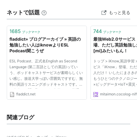
エピソード5／帝国の逆襲｜予告編｜Disney+ (ディズニ
ネットで話題
もっと見る
ープラス）より 👇シリーズの原点『エピソード4』につ
い…
1685
744
ブックマーク
ブックマーク
fladdict» ブログアーカイブ » 英語の
最強Web2.0サービス
勉強したい人はiknowよりESL
場、ただし英語勉強し
Podcast聞こうぜ
[mi]みたいもん！
ESL Podcast、正式名English as Second
トップ > iKnow,英語学習 
Language (第二言語としての英語)ってい
ビス「iKnow」登場、た
う、ポッドキャストサービスが素晴らしくい
人だけ！ いしたにまさきの
い感じ。放送大学っぽい雰囲気ですすむ、無
もうひとつのテクノロジ
料の英語リスニングポッドキャストです。こ
×ビッグデータ×IoT×震災
れ半分ぐら聞き取れれば、留学しても普通に
カコンパスから始まった
fladdict.net
mitaimon.cocolog-ni
日常生活できます多分。 これ第二言語として
ひとつのテクノロジー 0
英語を学ぶ人の為のもの...
×GPS×ラウンドアバウト..
関連ブログ