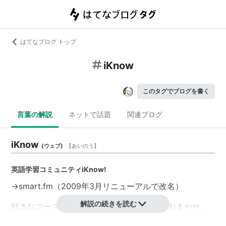
はてなブログ トップ
iKnow
このタグでブログを書く
言葉の解説
ネットで話題
関連ブログ
iKnow
(
ウェブ
)
【
あいのう
】
英語学習コミュニティ
iKnow!
→
smart.fm
（2009年3月リニューアルで改名）
解説の続きを読む
好きなコースを選んだら、あとはiKnow! におまかせ。
あなたの学習をモニターし、最適なプラン＆ペースです