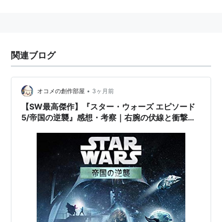
すめてくれるアプリ搭載のSNS型英語学習サイトです。
『
おまかせ学習エンジンで、エイゴ自由形。
』
iKnow! は
語学を学ぶ人のための、パーソナル学習アプ
関連ブログ
リケーションを搭載したコミュニティーサイトです。脳
科学に基づいて開発されたラーニング・エンジンが、あ
なたの学習パフォーマンスをすべてトラッキング。 最
•
オコメの創作部屋
3ヶ月前
適な学習プランを自動的に提供するという画期的、かつ
【SW最高傑作】『スター・ウォーズ エピソード
効果的な方法で、英語を学習していきます
。
5/帝国の逆襲』感想・考察｜右腕の伏線と衝撃の
結末 🌌✨（🎥趣味の世界：映画編）
http://www.iknow.co.jp/intro/learn_more
より
引用
OpenIDで
ログイン
して利用できる。
iKnow!での
新規会員登録をしなくても
「Yahoo!JAPAN ID」「mixi ID」「Livedoor ID」
「はてな ID」などを持っているユーザー
は
OpenID
を
使って
ログイン
できる。