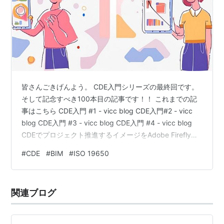
皆さんごきげんよう。 CDE入門シリーズの最終回です。
そして記念すべき100本目の記事です！！ これまでの記
事はこちら CDE入門 #1 - vicc blog CDE入門#2 - vicc
blog CDE入門 #3 - vicc blog CDE入門 #4 - vicc blog
CDEでプロジェクト推進するイメージをAdobe Fireflyで
生成 今回はまとめとして、ここ数年で目にした具体的な
#
CDE
#
BIM
#
ISO 19650
CDEプラットフォームを比較しながら紹介しようと思い
ます。 はじめに（このブログの中立性について） なるべ
く網羅的な紹介 ISO 19650準拠を表明しているもの -
関連ブログ
Autodesk BIM36…