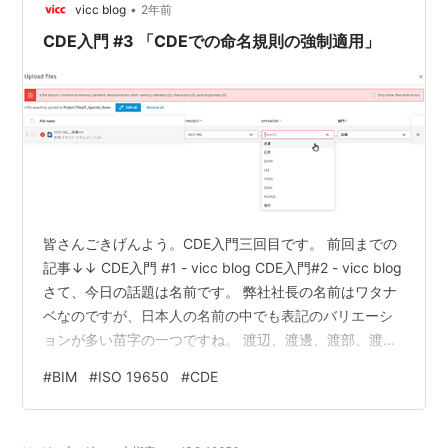
•
vicc blog
2年前
CDE入門 #3 「CDEでの命名規則の強制適用」
皆さんごきげんよう。CDE入門三回目です。 前回までの
記事↓↓ CDE入門 #1 - vicc blog CDE入門#2 - vicc blog
さて、今日の話題は名前です。 弊社社長の名前はワタナ
ベなのですが、日本人の名前の中でも表記のバリエーシ
ョンが多い苗字の一つですね。 渡辺、渡邊、渡部、渡
邉… 情報マネジメントの観点で言うと、フィルタリング
#
BIM
#
ISO 19650
#
CDE
や検索の際に完全一致か曖昧一致かというところで悩ま
しいことになるので、合意されたルールが大切になりま
す。 ガラス、Glass、 Gls、glsといろいろなレイヤ名が