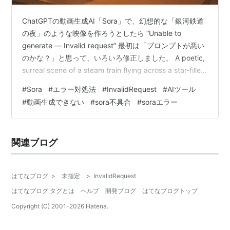
ChatGPTの動画生成AI「Sora」で、幻想的な「銀河鉄道
の夜」のような映像を作ろうとしたら “Unable to
generate — Invalid request” 最初は「プロンプトが悪い
のかな？」と思って、いろいろ修正しました。 A poetic,
surreal scene of a steam train flying across a star-filled
night sky. Seen from the ground, a boy and a cat sit on
#
Sora
#
エラー対処法
#
InvalidRequest
#
AIツール
a hill, looking up in wonder. 最終的にこのプロンプトに
#
動画生成できない
#
sora不具合
#
soraエラー
修正しましたが、何度や…
関連ブログ
はてなブログ
>
未指定
>
InvalidRequest
はてなブログ タグとは
ヘルプ
開発ブログ
はてなブログトップ
Copyright (C) 2001-
2026
Hatena.