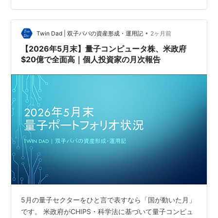
ム初期のそれに似ていた。 違和感を覚えた。 ChatGPTが
登場してから2年余り。生成AIはコード補完から医療診断
•
まで急速に実用化が進み、社会はまだその変化を消化し
Twin Dad | 双子パパの資産形成・運用記
2ヶ月前
きれていな…
【2026年5月末】量子コンピュータ株、米政府
$20億で全面高｜個人投資家の月次報告
5月の量子セクターをひと言で表すなら「国が動いた月」
です。 米政府がCHIPS・科学法に基づいて量子コンピュ