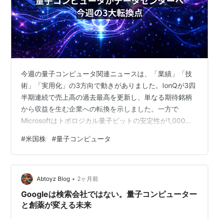
今週の量子コンピュータ関連ニュースは、「業績」「技
術」「実用化」の3方向で動きがありました。IonQが3四
半期連続で売上高の過去最高を更新し、単なる期待銘柄
から収益を生む企業への転換を示しました。一方で
Microsoftはトポロジカル量子ビットの安定性が1,000倍
改善したと発表。さらに量子コンピュータをクラウド経
#
米国株
#
量子コンピュータ
由ではなく企業のデータセンターに物理設置するという
動きも出てきています。それぞれの意味合いを整理しま
す。 IonQ Q1決算：売上高6,470万ドル・前年比755%増
•
の現実 IonQが2026年第1四半期（Q1）の決算を発表し、
Abtoyz Blog
2ヶ月前
売上高6,470万ドル（約97億円）を記録しました。前
Googleは検索会社ではない。量子コンピューター
年…
と創薬が変える未来