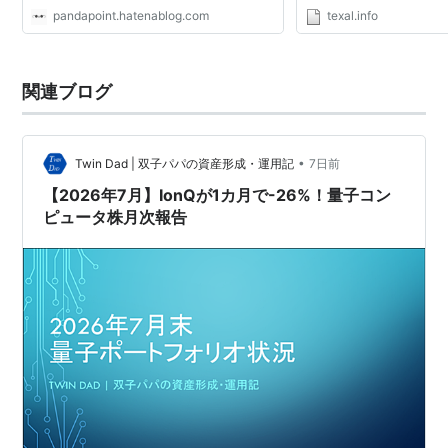
pandapoint.hatenablog.com
texal.info
関連ブログ
•
Twin Dad | 双子パパの資産形成・運用記
7日前
【2026年7月】IonQが1カ月で-26%！量子コン
ピュータ株月次報告