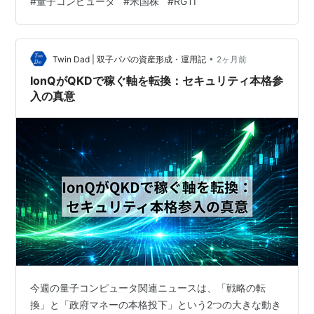
#
量子コンピュータ
#
米国株
#
RGTI
自の製造戦略で事業基盤を着実に固めています。今週の
動きを保有投資家として整理します。 トランプ行政令で
「2028年量子デッドライン」始動：IonQとRGTIへの直
•
撃 6月22日の週、トランプ大統領は量子コンピュータに
Twin Dad | 双子パパの資産形成・運用記
2ヶ月前
関する行政令を2本署名しました。1本目は「2028年…
IonQがQKDで稼ぐ軸を転換：セキュリティ本格参
入の真意
今週の量子コンピュータ関連ニュースは、「戦略の転
換」と「政府マネーの本格投下」という2つの大きな動き