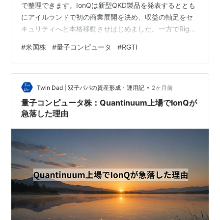
で整理できます。IonQは新型QKD製品を発表するととも
にアイルランドで初の商業展開を決め、収益の軸足をセ
キュリティへと本格移動させはじめました。一方でRigett
とD-Waveは、それぞれ米政府から最大1億ドルの資金調
#
米国株
#
量子コンピュータ
#
RGTI
達を同じ週に確保。量子業界への公的支援が一段と加速
していることを示しています。 IonQ：「量子コンピュー
タ会社」から「量子セキュリティ会社」へ 2026年6月17
•
日、IonQ（NYSE: IONQ）は「Clavis XG Multiplex」を
Twin Dad | 双子パパの資産形成・運用記
2ヶ月前
発表しました。QKD（Quantu…
量子コンピュータ株：Quantinuum上場でIonQが
急落した理由