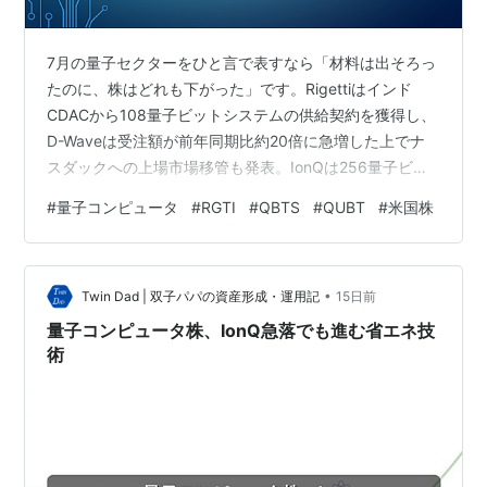
7月の量子セクターをひと言で表すなら「材料は出そろっ
たのに、株はどれも下がった」です。Rigettiはインド
CDACから108量子ビットシステムの供給契約を獲得し、
D-Waveは受注額が前年同期比約20倍に急増した上でナ
スダックへの上場市場移管も発表。IonQは256量子ビッ
トシステムのロードマップで重要な節目を通過しまし
#
量子コンピュータ
#
RGTI
#
QBTS
#
QUBT
#
米国株
た。それでも保有4銘柄の株価は軒並み下落しており、6
月に続き「材料は良いのに株が下がる」を今月もしっか
り味わいました。 中でも一番の下げ役はIonQでした。
•
QuantumBaselとの共同研究でAI処理のエネルギー効率を
Twin Dad | 双子パパの資産形成・運用記
15日前
示す成果を発表するなど話題性は豊富だったのですが、
量子コンピュータ株、IonQ急落でも進む省エネ技
月半ば…
術