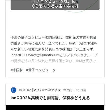
今週の量子コンピュータ関連株は、技術面の前進と株価
の重さが同時に進んだ一週間でした。IonQは省エネ性を
示す新しい研究成果を発表しつつ株価は下げ止まらず、
Rigetti・D-WaveはQuantinuumとソフトバンクグループ
の提携を追い風に強気な目標株価が並び、IBMは買収で量
子ビット方式の選択肢を広げました。保有投資家とし
#
米国株
#
量子コンピュータ
て、それぞれの動きを整理します。 IonQ：省エネ研究の
前進と、逆張り買いが交錯する株価 IonQは今週、量子研
究機関QuantumBaselと共同で、トラップイオン方式の量
•
子システムをAIワークロードに応用した研究成果を発表
Twin Dad | 双子パパの資産形成・運用記
1ヶ月前
しました。最大の注目点は、約34量子ビットとい…
IonQ392%高騰でも割高論、保有株どう見る