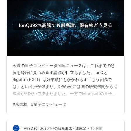
今週の量子コンピュータ関連ニュースは、これまでの急
騰を冷静に見つめ直す論調が目立ちました。IonQと
Rigetti（RGTI）は好業績にもかかわらず「もう割高で
は」という声が強まり、D-Waveには国の研究機関から助
成金が相次いで決まりました。一方でMicrosoftの量子ビ
ット主張には技術的な疑義が投げかけられています。今
#
米国株
#
量子コンピュータ
週の動きを保有投資家として整理します。 IonQ・Rigetti
に広がる「割高警戒論」：好業績でも高まる慎重論 IonQ
は過去5年間で株価が約392.3%上昇しました。驚異的な
•
リターンですが、あるバリュエーション分析では現在の
Twin Dad | 双子パパの資産形成・運用記
1ヶ月前