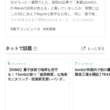
出そろった一週間でした。前回の記事で「来週はIonQと
D-Waveの決算が控える」と書いていましたが、実際には
この2社に加えてRigettiも数字を公表し、同じ「量子株」
でも中身は大きく明暗が分かれました。さらにIonQは決
算とは別に、DARPAやNRO(米国家偵察局)といった政府
#
量子コンピュータ
#
米国株
機関との契約を立て続けに獲得しています。今週は「決
算の明暗」と「IonQの政府・防衛案件」という2つの軸で
整理します。 決算が出そろった量子3社：同じ量子株で
ネットで話題
もっと見る
も明暗が割れた まず数字を並べます。IonQの第2四半期
(4〜6月期)売上高は約8,005万ドルで、前年同期…
8
7
ブックマーク
ブックマーク
【IONQ】量子技術で地球を見守
IonQが米国内で初の
る！？IonQが放つ「超高精度」な地表
製造工場を開設 | TEX
モニタリング - 投資家見習いパンダさ
んのブログ