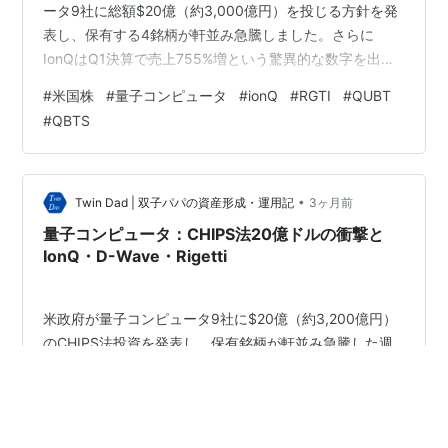
ータ9社に総額$20億（約3,000億円）を投じる方針を発
表し、保有する4銘柄が軒並み急騰しました。さらに
IonQはQ1決算で売上755%増という驚異的な数字を出
し、SkyWater Technology買収の株主承認も通過。ニュ
#
米国株
#
量子コンピュータ
#
ionQ
#
RGTI
#
QUBT
ースが絶えない一ヶ月でした。 「これだけ材料が揃って
#
QBTS
上がらないはずがない」とは思いつつも、好決算でいっ
たん下落するという「あるある」展開もしっかり味わい
ました。量子株を保有しているとこういう体験が積み重
なりますね。 以下先月の記事になりますので、気になる
•
Twin Dad | 双子パパの資産形成・運用記
3ヶ月前
方は参照…
量子コンピュータ：CHIPS法20億ドルの衝撃と
IonQ・D-Wave・Rigetti