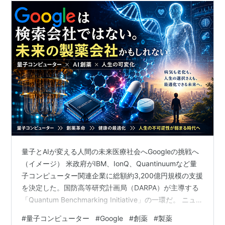
量子とAIが変える人間の未来医療社会へGoogleの挑戦へ
（イメージ） 米政府がIBM、IonQ、Quantinuumなど量
子コンピューター関連企業に総額約3,200億円規模の支援
を決定した。国防高等研究計画局（DARPA）が主導する
「Quantum Benchmarking Initiative」の一環だ。 ニュー
スが流れると、量子コンピューター関連株は軒並み急騰
#
量子コンピューター
#
Google
#
創薬
#
製薬
した。IonQは一時50%超の上昇。市場の熱狂は、AIブー