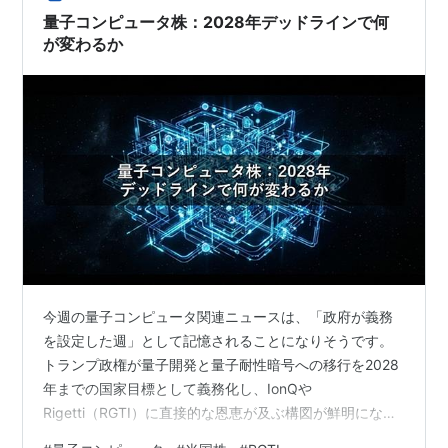
株価が「割安とは言えず、むしろ割高」と評価されて…
量子コンピュータ株：2028年デッドラインで何
が変わるか
今週の量子コンピュータ関連ニュースは、「政府が義務
を設定した週」として記憶されることになりそうです。
トランプ政権が量子開発と量子耐性暗号への移行を2028
年までの国家目標として義務化し、IonQや
Rigetti（RGTI）に直接的な恩恵が及ぶ構図が鮮明になり
ました。一方でQuantum Computing Inc.（QUBT）は独