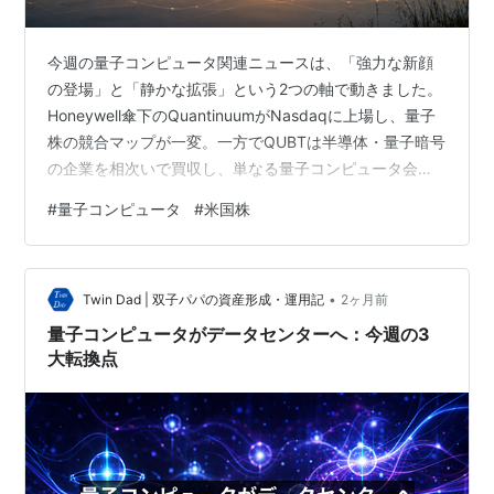
今週の量子コンピュータ関連ニュースは、「強力な新顔
の登場」と「静かな拡張」という2つの軸で動きました。
Honeywell傘下のQuantinuumがNasdaqに上場し、量子
株の競合マップが一変。一方でQUBTは半導体・量子暗号
の企業を相次いで買収し、単なる量子コンピュータ会社
から「量子セキュリティ企業」へと変貌しつつありま
#
量子コンピュータ
#
米国株
す。それぞれの意味合いを整理します。 Quantinuum上
場とIonQ急落：量子株に流れた「乗り換え資金」の正体
2026年6月4日、Honeywellのスピンオフである
•
Quantinuum(QNT)がNasdaq市場に上場しました。IPO
Twin Dad | 双子パパの資産形成・運用記
2ヶ月前
価格は1株60ドルで、初値は68…
量子コンピュータがデータセンターへ：今週の3
大転換点