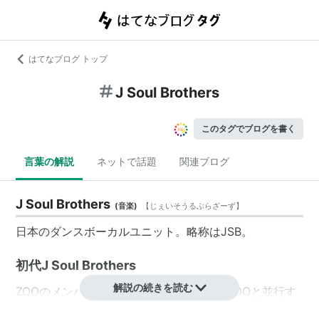
はてなブログ トップ
J Soul Brothers
このタグでブログを書く
言葉の解説
ネットで話題
関連ブログ
J Soul Brothers
(
音楽
)
【
じぇいそうるぶらざーず
】
日本のダンスボーカルユニット。略称は
JSB
。
初代J Soul Brothers
解説の続きを読む
ZOOのメンバーだったHIROが、1991年にZOOと並行す
る形で「Japanese Soul Brothers」を結成。