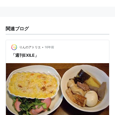
のちに「J Soul Brothers」と改名。
1996年、「BABY NAIL」として活動していたMATSU、
USA、MAKIDAIが加入。
のちにボーカルのSASAも加入する。
関連ブログ
2001年、SASAが脱退し、代わりにATSUSHIとSHUNが
ボーカルとして加入、「EXILE」に改名する。同年、
EXILEはメジャーデビューを果たした。
•
りんのアトリエ
16年前
メンバーはHIRO、MATSU、USA、MAKIDAI(以上パフ
「週刊EXILE」
ォーマー)、SASA(ボーカル)。
2代目J Soul Brothers
→
二代目J Soul Brothers
3代目J Soul brothers
→
三代目J Soul Brothers from EXILE TRIBE