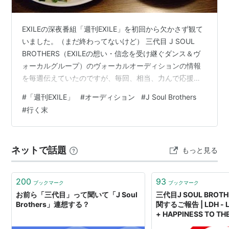
EXILEの深夜番組「週刊EXILE」を初回から欠かさず観て
いました。（まだ終わってないけど） 三代目 J SOUL
BROTHERS（EXILEの想い・信念を受け継ぐダンス＆ヴ
ォーカルグループ）のヴォーカルオーディションの情報
を毎週伝えていたのですが、毎回、相当、力んで応援し
ていたせいかヴォーカルが決定したとたんに、スーーッ
#
「週刊EXILE」
#
オーディション
#
J Soul Brothers
っと力が抜けました。 長期（半年間）にわたるオーディ
#
行く末
ションで3万人の中からじわじわと一次、二次、三次審
査。ひゃ～～過酷、残酷、熾烈に苛烈。 そして（番組で
公開された）修行を終えた後、ついに選ばれたヴォーカ
ネットで話題
もっと見る
ルの2人今市隆二くんと、登坂広臣くん。 素人がスター
になっていく過程…
200
93
ブックマーク
ブックマーク
お前ら「三代目」って聞いて「J Soul
三代目J SOUL BROT
Brothers」連想する？
関するご報告 | LDH - L
+ HAPPINESS TO TH