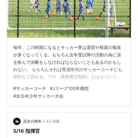
毎年、この時期になるとサッカー界は退団や移籍の報道
が多くなってくる。もちろん次年度以降の活動の為に涙
を飲んで決断をしなければならないこともあるのかもし
れない。 もちろんそれは育成年代のサッカーコーチにも
例外なく訪れる。プロ（業務委託契約）とはそういうも
のなのかもしれないが、なかなか厳しい世界だ。特に育
#
サッカーコーチ
#
Jリーグ100年構想
成年代の指導者にとっては、本当に本当に厳しい現実で
#
全日本少年サッカー大会
ある。 サッカー選手のように高額な年俸を貰っている訳
ではないし、それなら他の仕事をしながら...という訳に
もいかない。契約の問題やそもそも時間がないというの
が理由だろう。 話が逸れてしまうが...少し読んでみて欲
•
流氷の標本
3ヶ月前
しい。 ■ オランダで感じたサッカー…
5/16 指揮官