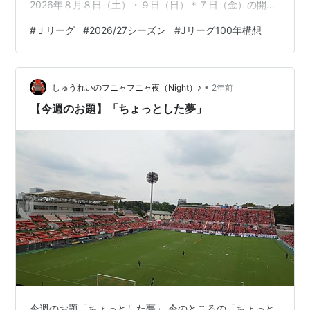
2026年８月８日（土）・９日（日）＊７日（金）の開催
可能性あり 真夏！！🔥🔥🔥🔥 ■最終節（第38節）明治安
#
Ｊリーグ
#
2026/27シーズン
#
Jリーグ100年構想
田Ｊ１リーグ：2027年６月５日（土）・６日（日） 明治
安田Ｊ２・Ｊ３リーグ：2027年５月22日（土）・23日
（日） 2026年2月初旬に開幕する明治安田Jリーグ百年
•
構想リーグの大会概要 【地域リーグ ラウンド】2月7日
しゅうれいのフニャフニャ夜（Night）♪
2年前
(土)・8日(日)～5月23日(土)・24日(日)【プレ…
【今週のお題】「ちょっとした夢」
今週のお題「ちょっとした夢」 今のところの「ちょっと