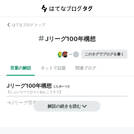
はてなブログ トップ
Jリーグ100年構想
このタグでブログを書く
言葉の解説
ネットで話題
関連ブログ
Jリーグ100年構想
(
スポーツ
)
【
じぇいりーぐひゃくねんこうそう
】
→
Jリーグ百年構想
解説の続きを読む