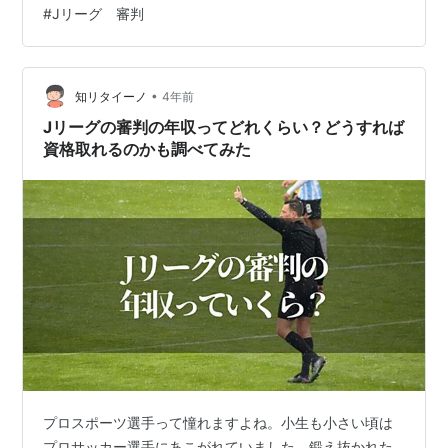
#
Jリーグ 審判
てみた【評価の高い審判は誰？】 第1位：西村雄一さん
第2位：家本政明さん 第3位：飯田淳平さん これから期待
の若手審判：荒木友輔さん Jリーグの審判でもプロフェ
ッショナルレフェリーはひと握り！…
•
知リタイーノ
4年前
Jリーグの審判の年収ってどれくらい？どうすれば
資格取れるのかも調べてみた
プロスポーツ選手って憧れますよね。小生も小さい頃は
プロサッカー選手にあこがれていました。鍛え抜かれた