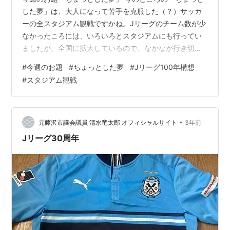
した夢」は、大人になって苦手を克服した（？）サッカ
ーの全スタジアム観戦ですかね。Jリーグのチーム数が少
なかったころには、いろいろとスタジアムにも行ってい
ましたが、全国に拡大しているので、なかなか行き切れ
ていません・・・。 Jリーグが2024年に使っているスタ
#
今週のお題
#
ちょっとした夢
#
Jリーグ100年構想
ジアムのうちに行ったことあるスタジアムを備忘録的に
#
スタジアム観戦
挙げてみますと・・・ 札幌厚別、ユアスタ、NDスタ、と
うスタ、カシマ 栃木グ、正田スタ、NACK、埼玉、三協F
柏 フクアリ、味スタ、Gスタ、U等々力、日産ス ニッパ
ツ、ギオンス、レモンS、JITス、サンアル 愛鷹、アイス
•
元藤沢市議会議員 清水竜太郎 オフィシャルサイト
3年前
タ、藤枝サ、ヤマハ、…
Jリーグ30周年