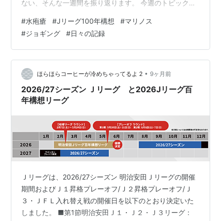
ない、そんな一週間を振り返ります。 今週のトピックは
何といっても息子が水疱瘡にかかってしまったこと。日
#
水疱瘡
#
Jリーグ100年構想
#
マリノス
曜日の午後あたりから体調が悪いと言い出し、そして発
#
ジョギング
#
日々の記録
熱。熱はすぐに下がったものの、今度は体に発疹が出て
きました。皮膚科に行かせると水疱瘡と診断されまし
た。20歳を過ぎてもかかるものなんですね。自分自身は
小さいときに水疱瘡にかかっているのですが、娘はまだ
•
ほらほらコーヒーが冷めちゃってるよ 2
9ヶ月前
なので、娘にうつらないように細心の注意を払ってい…
2026/27シーズン Ｊリーグ と2026Jリーグ百
年構想リーグ
Ｊリーグは、2026/27シーズン 明治安田Ｊリーグの開催
期間およびＪ１昇格プレーオフ/Ｊ２昇格プレーオフ/Ｊ
３・ＪＦＬ入れ替え戦の開催日を以下のとおり決定いた
しました。 ■第1節明治安田Ｊ１・Ｊ２・Ｊ３リーグ：