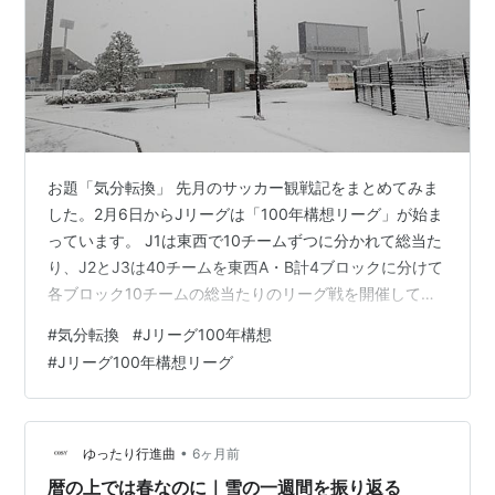
お題「気分転換」 先月のサッカー観戦記をまとめてみま
した。2月6日からJリーグは「100年構想リーグ」が始ま
っています。 J1は東西で10チームずつに分かれて総当た
り、J2とJ3は40チームを東西A・B計4ブロックに分けて
各ブロック10チームの総当たりのリーグ戦を開催してい
ます。この大会も、普段見ているSC相模原を中心に試合
#
気分転換
#
Jリーグ100年構想
を見ています。 ということで最初は2月8日（日）、SC
#
Jリーグ100年構想リーグ
相模原対ザスパ群馬戦。 「祝開幕！」と思いましたが、
前日から降り続いている雪が積もり、ご覧の状況。ピッ
チも雪かきをされていましたが、やってもやっても積も
っていたので「⛄中止⛄」もやむなしかな。次の試合は2
•
ゆったり行進曲
6ヶ月前
月14日の湘南ベ…
暦の上では春なのに｜雪の一週間を振り返る