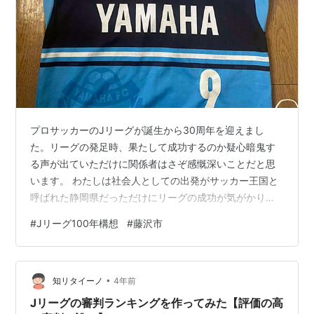
プロサッカーのJリーグが誕生から30周年を迎えまし
た。リーグの発足時、果たして成功するのか疑心暗鬼す
る声が出ていただけに関係者はさぞ感慨深いことだと思
います。 わたしは社会人としての出発がサッカー王国と
呼ばれた静岡県だっただけにリーグの成功が気がかりで
した。案の定、数年が経つと初期の人気は下火となり、
#
Jリーグ100年構想
#
藤沢市
経営不安のチームも出てきました。清水エスパルスもそ
の一つです。担当の記者が当時、暗い顔をしていたのを
思い出します。 しかし当時チェアマンだった川淵三郎氏
•
はぶれませんでした。Jリーグはスポンサー企業が強いプ
知リタイーノ
4年前
ロ野球と違って、「地域に貢献すること」を第一に掲げ
Jリーグの審判ランキングを作ってみた【評価の高