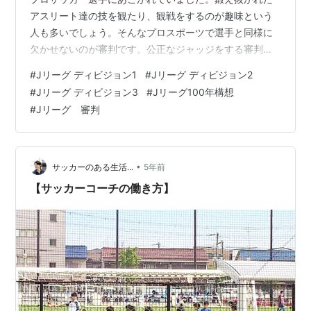
アスリート達の技を観たり、観戦をするのが趣味という
人も多いでしょう。そんなプロスポーツで選手と同様に
欠かせないのが審判です。公正なジャッジをする審判も
特殊な技能が必要となり、選ばれたプロフェッショナル
#
Jリーグ ディビジョン1
#
Jリーグ ディビジョン2
です。そんな審判ですがJリーグの審判の場合、年収はど
#
Jリーグ ディビジョン3
#
Jリーグ100年構想
れくらいなのでしょうか？またどうすれば資格が取れる
#
Jリーグ 審判
のでしょうか？本記事ではJリーグの審判の年収について
解説していきます。Jリーグの審判を目指す人に知りたい
内容が書いてありますよ。 Jリーグの審判の年収ってど
れくらい？どうすれば資格取れるのかも調べて…
•
サッカーのある生活...
5年前
【サッカーコーチの働き方】