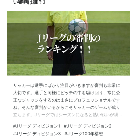
ていたのです。サラリーマン生活が長かった川淵…
い審判は誰？】
サッカーは選手にばかり注目がいきますが審判も非常に
大切です。選手と同様にピッチの中を駆け回り、常に公
正なジャッジをするのはまさにプロフェッショナルです
ね。そんな審判がいるからこそサッカーのゲームが成り
立ちます。Jリーグではシーズンになると熱い戦いが繰り
広げられますが、評価の高い審判が気になりますよね。
#
Jリーグ ディビジョン1
#
Jリーグ ディビジョン2
本記事では、Jリーグの審判ランキングについて独断と偏
#
Jリーグ ディビジョン3
#
Jリーグ100年構想
見で作ってみました。 Jリーグの審判ランキングを調べ