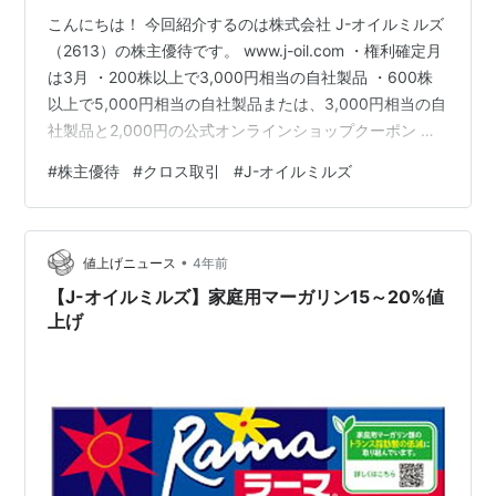
こんにちは！ 今回紹介するのは株式会社 J-オイルミルズ
（2613）の株主優待です。 www.j-oil.com ・権利確定月
は3月 ・200株以上で3,000円相当の自社製品 ・600株
以上で5,000円相当の自社製品または、3,000円相当の自
社製品と2,000円の公式オンラインショップクーポン ・
1,000株以上で8,000円相当の自社製品または、3,000円
#
株主優待
#
クロス取引
#
J-オイルミルズ
相当の自社製品と5,000円の公式オンラインショップク
ーポン となっています。 こちらが2023年10月6日に1名
義分到着しました。 全容はこんな感じ。 オリーブオイル
•
高いから、2名義分取れば良かったと後悔しました。
値上げニュース
4年前
【J-オイルミルズ】家庭用マーガリン15～20%値
上げ