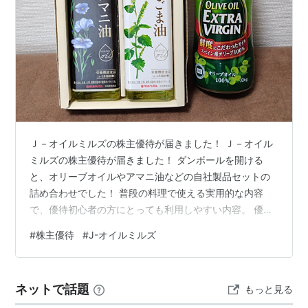
Ｊ－オイルミルズの株主優待が届きました！ Ｊ－オイル
ミルズの株主優待が届きました！ ダンボールを開ける
と、オリーブオイルやアマニ油などの自社製品セットの
詰め合わせでした！ 普段の料理で使える実用的な内容
で、優待初心者の方にとっても利用しやすい内容。 優待
が届く瞬間はいつもワクワクしますね。優待銘柄は優待
#
株主優待
#
J-オイルミルズ
が届く楽しさだけでなく、生活がちょっと豊かになる嬉
しさもあります。 Ｊ－オイルミルズの株主優待をレビュ
ー 優待内容 Ｊ－オイルミルズ（2613）の株主優待は、
ネットで話題
もっと見る
200株で自社製品3,000円相当がもらえる内容です。さら