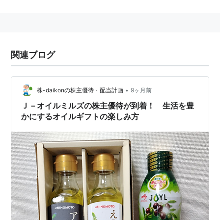
（
豊年製油
）と味の素製油株式会社との共同株式移転に
より、
持株会社
「株式会社豊年味の素製油」として設
立。
2003年4月1日、吉原製油株式会社が経営統合に参加
関連ブログ
し、持株会社名を「
株式会社J-オイルミルズ
」に変更。
2004年7月、事業会社の株式会社ホーネンコーポレーシ
ョン、味の素製油株式会社、吉原製油株式会社および日
•
株-daikonの株主優待・配当計画
9ヶ月前
本大豆製油株式会社を吸収合併した。
Ｊ－オイルミルズの株主優待が到着！ 生活を豊
かにするオイルギフトの楽しみ方