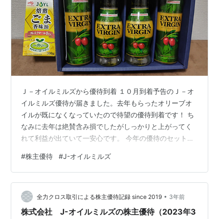
Ｊ－オイルミルズから優待到着 １０月到着予告のＪ－オ
イルミルズ優待が届きました。去年もらったオリーブオ
イルが既になくなっていたので待望の優待到着です！ ち
なみに去年は絶賛含み損でしたがしっかりと上がってく
れて利益が出ていて一安心です。 今年の優待のセット内
容は、 エクストラバージンオリーブオイル １５０g × ２
#
株主優待
#
J-オイルミルズ
エクストラバージンオリーブオイル ２００g × ２ 焙煎ご
ま香味油 ３００g 去年と比べるとオリーブオイルの量が
減ってますね。その分ごま油がおまけ（？）でついてい
•
ました。ごま油はよく使うのでうれしい誤算です。 去年
全力クロス取引による株主優待記録 since 2019
3年前
のセット内容は・・・ ちなみに去年の優待のセット内容
株式会社 J-オイルミルズの株主優待（2023年3