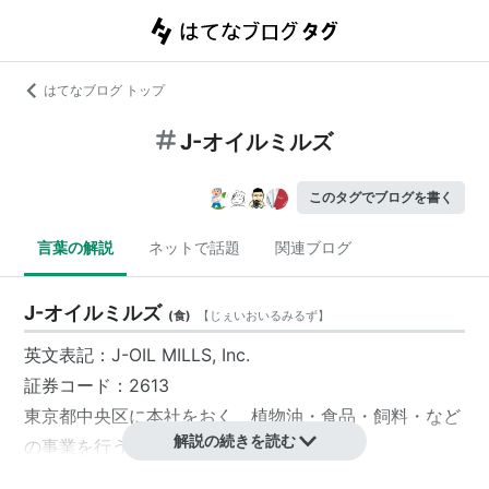
はてなブログ トップ
J-オイルミルズ
このタグでブログを書く
言葉の解説
ネットで話題
関連ブログ
J-オイルミルズ
(
食
)
【
じぇいおいるみるず
】
英文表記：J-OIL MILLS, Inc.
証券コード：2613
東京都中央区
に本社をおく、植物油・食品・飼料・など
解説の続きを読む
の事業を行う会社。
2002年4月1日、株式会社ホーネンコーポレーション