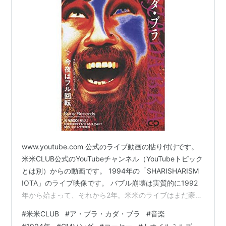
www.youtube.com 公式のライブ動画の貼り付けです。
米米CLUB公式のYouTubeチャンネル（YouTubeトピック
とは別）からの動画です。 1994年の「SHARISHARISM
IOTA」のライブ映像です。 バブル崩壊は実質的に1992
年から始まって、それから2年。米米のライブはまだ豪華
絢爛でしたね。衣装は「サルティンバンコ」を意識した
#
米米CLUB
#
ア・ブラ・カダ・ブラ
#
音楽
デザイン。また石井さんの男前、ええ声、何とも言えま