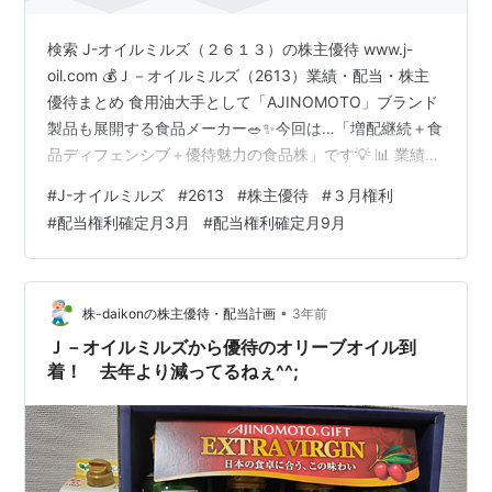
検索 J-オイルミルズ（２６１３）の株主優待 www.j-
oil.com 💰Ｊ－オイルミルズ（2613）業績・配当・株主
優待まとめ 食用油大手として「AJINOMOTO」ブランド
製品も展開する食品メーカー🥗✨今回は…「増配継続＋食
品ディフェンシブ＋優待魅力の食品株」です💡 📊 業績情
報 📅 26年3月期（実績）👉 連結経常利益：57.8億円
#
J-オイルミルズ
#
2613
#
株主優待
#
３月権利
（前期比▲42.4％）📉 📌 ポイント✔ 原材料価格高騰の
#
配当権利確定月3月
#
配当権利確定月9月
影響✔ 利益は大幅減少✔ 食用油市場の競争激化も影響 📅
27年3月期（見通し）👉 連結経常利益：62億円（前期比
＋7.2％）📈 📌 ポイント✔ 今期は回復見通し✨✔ 価格改
定効果に期待✔ 収益改善が…
•
株-daikonの株主優待・配当計画
3年前
Ｊ－オイルミルズから優待のオリーブオイル到
着！ 去年より減ってるねぇ^^;