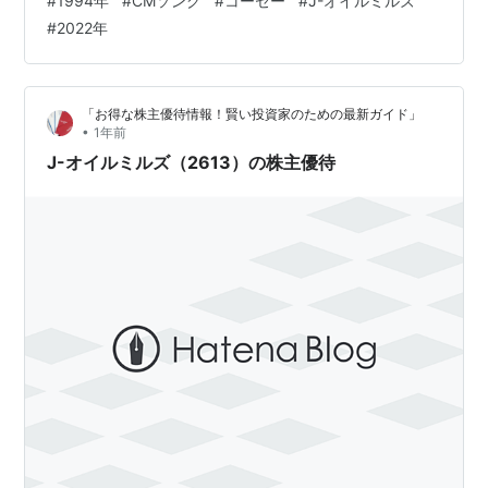
#
1994年
#
CMソング
#
コーセー
#
J-オイルミルズ
せん！ ● ブログ引越を挟んで、はてなブログでは初めて
#
2022年
の、そして久しぶりの「思い出す音楽」の投稿となりま
す。 基本的に毎週日曜日に私が個人的に「思い出す音
楽」を思い出すままに取り上げ、私的な想い…
「お得な株主優待情報！賢い投資家のための最新ガイド」
•
1年前
J-オイルミルズ（2613）の株主優待