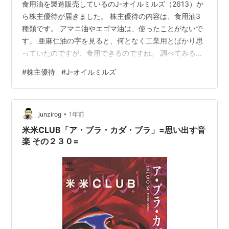
食用油を製造販売しているのJ-オイルミルズ（2613）か
ら株主優待が届きました。 株主優待の内容は、食用油3
種類です。 アマニ油やエゴマ油は、使ったことがないで
す。 亜麻仁油の字を見ると、何となく工業用とばかり思
っていたのですが、食用できるのですね。 調べてみる
と、どちらもあまり加熱用途には向かないのかなと思っ
#
株主優待
#
J-オイルミルズ
たので、サラダなどで一度使ってみようと思います。
（株主優待といえども、おすすめレシピを入れてくれる
と嬉しいのにな〜） そして、去年にはなかったオリーブ
•
オイルの復活は、嬉しいです。 オリーブオイルは、随分
junzirog
1年前
高くなってしまったので、もう自分で買う気にはなれま
米米CLUB「ア・ブラ・カダ・ブラ」=思い出す音
せん。 （ちなみに頂いたオリーブオ…
楽 その２３０=