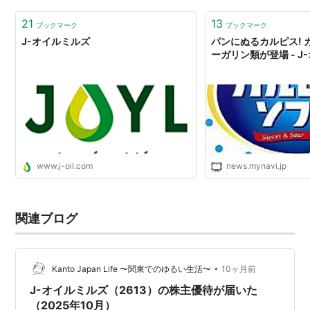
に、600株以上で「自社製品」「オンラインショップク
ーポン」「寄付」から1点を選…
21
13
ブックマーク
ブックマーク
J-オイルミルズ
パンにぬるカルピス! 
ーガリン類が登場 - J
www.j-oil.com
news.mynavi.jp
関連ブログ
•
Kanto Japan Life 〜関東でのゆるい生活〜
10ヶ月前
J-オイルミルズ（2613）の株主優待が届いた
（2025年10月）