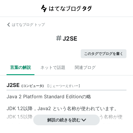
はてなブログ トップ
J2SE
このタグでブログを書く
言葉の解説
ネットで話題
関連ブログ
J2SE
(
コンピュータ
)
【
じぇーつーえすいー
】
Java 2 Platform Standard Editionの略
JDK 1.2以降，Java2 という名称が使われています。
JDK 1.5以降，Java2 SE 5.0,
Java SE
という名称が使
解説の続きを読む
われています。JDK 5.0 と表記されることもあります。