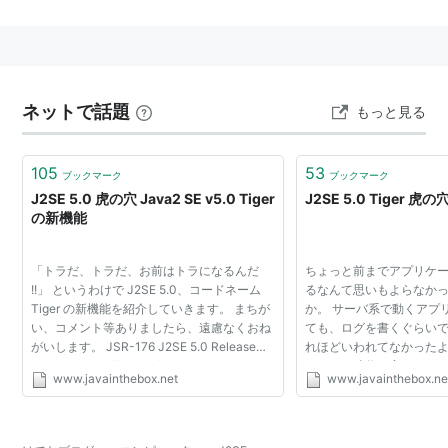
ネットで話題
もっと見る
105
53
ブックマーク
ブックマーク
J2SE 5.0 虎の穴 Java2 SE v5.0 Tiger
J2SE 5.0 Tiger 虎
の新機能
「トラだ、トラだ、お前はトラになるんだ
ちょっと前までアプリケ
!!」 というわけで J2SE 5.0、コードネーム
るなんて思いもよらなか
Tiger の新機能を紹介していきます。 まちが
か。 サーバ系で動くアプ
い、コメント等ありましたら、遠慮なくおね
ても、ログを書くぐらい
がいします。 JSR-176 J2SE 5.0 Release
れほどいわれてなかった
Contents http://jcp.org/en/jsr/detail?id=176
しかし、時代は変わりました。
www.javainthebox.net
www.javainthebox.ne
They Are A-Changin'
プリケーションは...