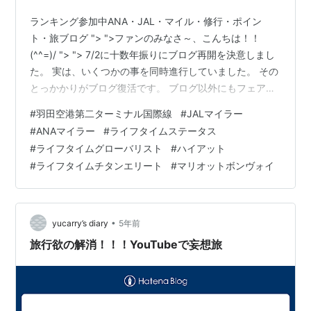
ランキング参加中ANA・JAL・マイル・修行・ポイン
ト・旅ブログ "> ">ファンのみなさ～、こんちは！！
(^^=)/ "> "> 7/2に十数年振りにブログ再開を決意しまし
た。 実は、いくつかの事を同時進行していました。 その
とっかかりがブログ復活です。 ブログ以外にもフェアフ
ァイルを利用した各国のルーティング作成、 それらの効
#
羽田空港第二ターミナル国際線
#
JALマイラー
率の検証、ホテルのADフェアやエデュケーショナルフェ
#
ANAマイラー
#
ライフタイムステータス
ア・モジュールQフェアなどをメンバーなどを「note」
#
ライフタイムグローバリスト
#
ハイアット
で展開しようと思っています。 そして・・・【7/29
#
ライフタイムチタンエリート
#
マリオットボンヴォイ
00:00】にYouTube動画の初公開をします。 復活決意か
ら3週間で毎日濃いブログ記事を書き、企画・構…
•
yucarry’s diary
5年前
旅行欲の解消！！！YouTubeで妄想旅