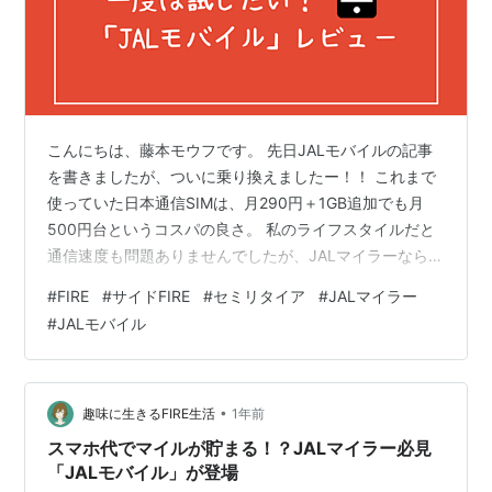
こんにちは、藤本モウフです。 先日JALモバイルの記事
を書きましたが、ついに乗り換えましたー！！ これまで
使っていた日本通信SIMは、月290円＋1GB追加でも月
500円台というコスパの良さ。 私のライフスタイルだと
通信速度も問題ありませんでしたが、JALマイラーなら一
度は使ってみたいJALモバイル。 マイル特典につられ、
#
FIRE
#
サイドFIRE
#
セミリタイア
#
JALマイラー
思い切って乗り換え。 ありがとう日本通信。 すぐ戻るか
#
JALモバイル
も知れないけどそのときはよろしく。 moufulog.com
JALモバイルどんな感じ？ 見た目は完全にIIJmio au回線
を選択 eSIMにしました 便利なMNPワンストップ方式
MNPワンストップ申し込み後、開通まで…
•
趣味に生きるFIRE生活
1年前
スマホ代でマイルが貯まる！？JALマイラー必見
「JALモバイル」が登場