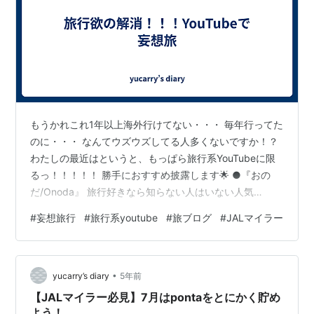
もうかれこれ1年以上海外行けてない・・・ 毎年行ってた
のに・・・ なんてウズウズしてる人多くないですか！？
わたしの最近はというと、もっぱら旅行系YouTubeに限
るっ！！！！！ 勝手におすすめ披露します🌟 ●『おの
だ/Onoda』 旅行好きなら知らない人はいない人気
Youtuber！ ▽ハワイの今🇺🇸ホノルル3泊4日滞在記 ハ
#
妄想旅行
#
旅行系youtube
#
旅ブログ
#
JALマイラー
ワイがとっっっても恋しくなる＞＜💓 アラモアナセンタ
ー、カラカウア通り、今のリアルなハワイが見える！ 観
光客が少ないうちにたっくさんのホテルがリノベーショ
•
ンされてるみたい。 見知らぬホテルがたくさん・・・(ち
yucarry’s diary
5年前
ょっとまとめてみようかな？🤓) ▽ラスベガス2泊3日滞
【JALマイラー必見】7月はpontaをとにかく貯め
在記🇺🇸…
よう！