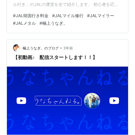
ル行き」のJALの運賃を全て紹介します。 初心者を応援
する気持ちで「YouTube」や「ブログ」で海外発券を扱
#
JAL韓国行き料金
#
JALマイル修行
#
JALマイラー
ってきたのですが、いきなり海外発券は難しいので東京
#
JALメタル
#
極上うなぎ。
からの料金を知りたいとリクエストを頂きました。 僕
は、十数年情報発信から遠ざかっていました。Yahooブ
ログが閉鎖するとの事で、2年前に「はてなブログ」に過
去の記事を移行して、今年の7月にブログ復活をしまし
•
極上うなぎ。のブログ
3年前
た。…
【初動画♪ 配信スタートします！！】