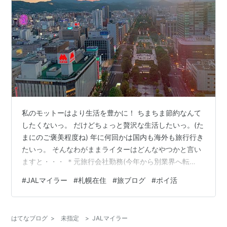
私のモットーはより生活を豊かに！ ちまちま節約なんて
したくないっ。 だけどちょっと贅沢な生活したいっ。(た
まにのご褒美程度ね) 年に何回かは国内も海外も旅行行き
たいっ。 そんなわがままライターはどんなやつかと言い
ますと・・・ ＊元旅行会社勤務(今年から別業界へ転
職！) ＊海外駐在経験あり(アジアのとあるお国です) ＊
#
JALマイラー
#
札幌在住
#
旅ブログ
#
ポイ活
JGC 3年目✈️(3年前に修行しましたよ；；；) ＊旅行大好
き(出張も含めると、国内15回・海外6回なんて年も！) ＊
陸マイラー(コツコツ) ＊札幌在住🐮(10年ぶりに札幌上
はてなブログ
>
未指定
>
JALマイラー
陸) ＊遠距離恋愛中アラサー女子(ポイ活様様です) ＊ポイ