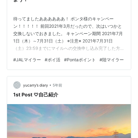
待ってましたああああああ！ ポンタ様のキャンペー
ン！！！！！ 前回2021年3月だったので、次はいつかと
交換しないでおきました。 キャンペーン期間 2021年7月
1日（木）～7月31日（土） ※注意※ 2021年7月31日
（土）23:59までにマイルへの交換申し込み完了した方が
対象 ということで、7月31日に一気に交換いたしま
#
JALマイラー
#
ポイ活
#
Pontaポイント
#
陸マイラー
す！！！ キャンペーン内容 期間中、Pontaポイントから
マイルへの交換をお申し込みすると、 通常の交換マイル
に加えて、20%分ボーナスマイルとして積算。 ＜例＞ 通
•
常：100Pontaポイント→ 50マイル キャンペーン：
yucarry’s diary
5年前
100Pontaポイント→ 60マイル Pont…
1st Post ♡自己紹介