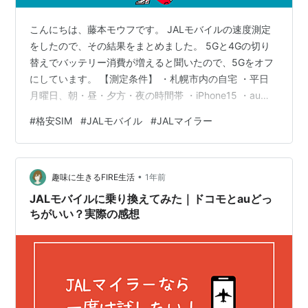
こんにちは、藤本モウフです。 JALモバイルの速度測定
をしたので、その結果をまとめました。 5Gと4Gの切り
替えでバッテリー消費が増えると聞いたので、5Gをオフ
にしています。 【測定条件】 ・札幌市内の自宅 ・平日
月曜日、朝・昼・夕方・夜の時間帯 ・iPhone15 ・au回
線 ・4Gで計測 ・Wi-Fiオフ、「USENスピードテスト」
#
格安SIM
#
JALモバイル
#
JALマイラー
を使用 ※今回は「札幌市内の住宅街」にある自宅で測定
しました。 地域や建物環境によって差が出る場合があり
ますが、同じような条件の方には参考になるかと思いま
•
す。 時間ごとの速度チェック 用途別の速度表 Q. 昼の時
趣味に生きるFIRE生活
1年前
間帯は使えないの？ こんな方にJALモバイルはおす…
JALモバイルに乗り換えてみた｜ドコモとauどっ
ちがいい？実際の感想