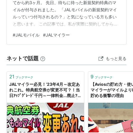
てから約3ヶ月。 先日、待ちに待った新規契約特典のマ
イルが付与されました。 「JALモバイルの新規契約マイ
ルっていつ付与されるの？」と気になっている方も多い
と思います。 この記事では、私が実際に契約してからマ
イルが反映されるまでの流れと、3ヶ月使って感じたメリ
#
JALモバイル
#
JALマイラー
ット・使い心地を正直にレビューします。
moufulog.com JALモバイル新規契約マイルは翌月末に付
与｜実際に付与された日と条件 JALモバイルを3ヶ月使っ
ネットで話題
もっと見る
てわかったメリット・デメリット JALカード会員限定！
JALモバイル契約でマイルがもらえるキャンペーン情報
JALモバイル新…
21
9
ブックマーク
ブックマーク
JALマイラー必見！’23年4月～改定あ
【Aviosの貯め方・使
れこれ。特典航空券が変更不可？！当
マイラーがマイルより
日ｱｯﾌﾟｸﾞﾚｰﾄﾞ千円～一律料金...廃止?!
貯める衝撃の理由
PFC料金徴収がﾏｲﾙ⇒現金可へ 。ﾓｯﾋﾟｰ
1000％還元お祭り案件?! - 独りぼっ
ちのお気楽マイル道 ANA SFC 思想”た
まには贅沢もいいじゃない？”