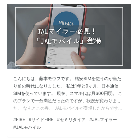
こんにちは、藤本モウフです。 格安SIMを使うのが当た
り前の時代になりました。 私は1年と9ヶ月、日本通信
SIMを使っています。 現在、スマホ代は月600円弱。 こ
のプランで十分満足だったのですが、状況が変わりまし
た。 なんとこの春、 JALモバイルが登場したからです。
JALモバイルってなに？ JALマイラーに嬉しい3つの特典
#
FIRE
#
サイドFIRE
#
セミリタイア
#
JALマイラー
JALモバイル音声SIMプラン（2025年4月現在） JALモバ
#
JALモバイル
イルと日本通信SIMの比較 JALモバイル2GB、日本通信
SIM1GB（最安プラン） JALモバイル10GB、日本通信