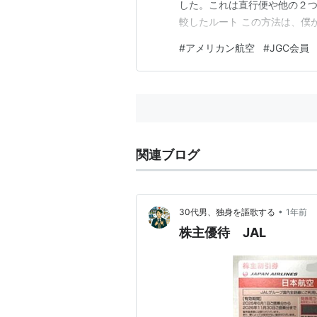
した。これは直行便や他の２つ
較したルート この方法は、僕が
っていて、なおかつ時間に余
#
アメリカン航空
#
JGC会員
るとは限らない。今日はそんな
できたもう１つの理由は、アメ
関連ブログ
•
30代男、独身を謳歌する
1年前
株主優待 JAL