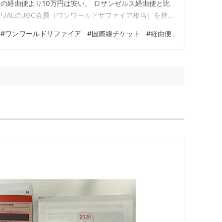
の経由便より10万円は安い。 ロサンゼルス経由便と比
JALのJGC会員（ワンワールドサファイア相当）を持
裕があるので実施している方法で、誰にとっても最善にな
#
ワンワールドサファイア
#
国際線チケット
#
経由便
旅行の仕方を備忘録として綴る。 なお、航空券を節約
リカン航空の「ベ…