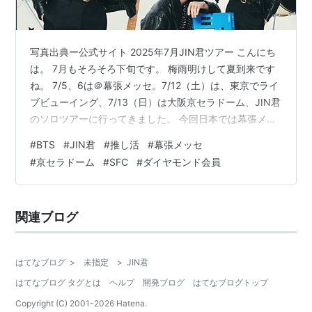
写真出典ー公式サイト 2025年7月JIN君ツアー こんにち
は。 7月もそろそろ下旬です。 梅雨明けして夏到来です
ね。 7/5、6は＠幕張メッセ。7/12（土）は、東京でライ
ブビューイング、7/13（日）は大阪京セラドーム、JIN君
のソロツアーに行ってきました。 今回日本では幕張メッ
セで2日間、京セラドームで2日間の4回公演が行われまし
#
BTS
#
JIN君
#
推し活
#
幕張メッセ
た。 ワタシは、ファンクラブの一次先行で京セラドーム
#
京セラドーム
#
SFC
#
ダイヤモンド会員
の最終日は確保できたのですが、幕張メッセはジャパン
ファンクラブ先行2次も、グローバルも、モバイルも、ロ
ーチケも、とにかく全く当たりませんでした。 京セラド
関連ブログ
ームの1日目7/12（土）は、元々別の予定が入っていた
の…
はてなブログ
>
未指定
>
JIN君
はてなブログ タグとは
ヘルプ
開発ブログ
はてなブログトップ
Copyright (C) 2001-
2026
Hatena.