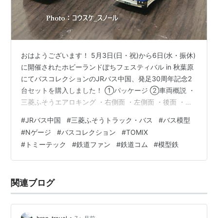
おはようございます！ 5月3日(日・祝)から6日(水・振休)
に開催されたホビーランドぽちフェスティバル in 秋葉原
にてバスコレクションのJRバス中国、発足30周年記念2
台セットを購入しました！ ①パッケージ ②車両概説 ・
三菱ふそうエアロキング ・右側面 ・左側面 ・後面 ・三
菱ふそうエアロスター ・右側面 ・左側面 ・後面 ③今後
#
JRバス中国
#
三菱ふそうトラック・バス
#
バス模型
の予定 エアロキングは都市のバスターミナル、または高
#
Nゲージ
#
バスコレクション
#
TОⅯIX
速道路のジオラマにて飾ろうと考えていますが、エアロ
#
トミーテック
#
鉄道ファン
#
鉄道コム
#
模型鉄
スターはバスコレ走行システムの動力ユニットBⅯ-04に
対応できるので、都市の道路に走らせようと考えていま
す。 以前購入したバスコレのバス停を使って、エアロス
関連ブログ
ターが…
•