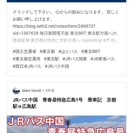
クリックして下さい。 心からの励みになります。 宜しく
お願い申し上げます。
https://blog.with2.net/votes/item/246672?
sid=1367628 毎日新聞電子版 東京BRT 東京駅方面への
路線延伸 東京都が年内に方針公表へ mainichi.jp KIT KIT
おいしい旅 下総屋(東京都墨田区) Katsuグルメチャンネ
#
国土交通省
#
東京都
#
はとバス
#
東京BRT
ル 下総屋(東京都墨田区) YAHOO！JAPANニュース しも
#
東京都交通局
#
東京駅
#
JRバス関東
#
JR東海バス
べ 東京都墨田区 あのお店は何処？ BSーTBS「町中華で
#
西日本JRバス
#
JRバス中国
飲ろうぜ」で 本所吾妻橋のお店が登場しました！
https://news.yahoo.co.jp/expert/art…
•
bran-travel
2年前
JRバス中国 青春昼特急広島1号 乗車記 京都
駅⇒広島駅