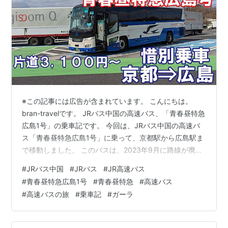
※この記事には広告が含まれています。 こんにちは。
bran-travelです。 JRバス中国の高速バス、「青春昼特急
広島1号」の乗車記です。 今回は、JRバス中国の高速バ
ス「青春昼特急広島1号」に乗って、京都駅から広島駅ま
で移動しました。 このバスは、2023年9月に路線が廃止
され、現在では「広島エクスプレス大阪号」が広島〜大
#
JRバス中国
#
JRバス
#
JR高速バス
阪間を走っています。 それでも、「青春昼特急広島1号」
#
青春昼特急広島1号
#
青春昼特急
#
高速バス
のように手頃な運賃で乗れる長距離バスは、今でも需要
#
高速バスの旅
#
乗車記
#
ガーラ
がありそうな気がします。 この記事では、そんな「青春
昼特急広島1号」のラストランに乗ったときのようすを紹
介します。 この記事はこのような方にオススメ☆ JRバ