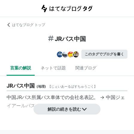
はてなブログ トップ
JRバス中国
このタグでブログを書く
言葉の解説
ネットで話題
関連ブログ
JRバス中国
(
地理
)
【
じぇいあーるばすちゅうごく
】
中国JRバス
所属バス車体での会社名表記。 →
中国ジェ
イアールバス
解説の続きを読む