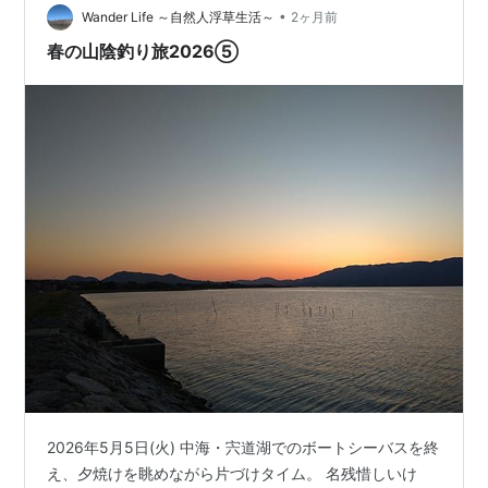
ス中国の4…
•
Wander Life ～自然人浮草生活～
2ヶ月前
春の山陰釣り旅2026⑤
2026年5月5日(火) 中海・宍道湖でのボートシーバスを終
え、夕焼けを眺めながら片づけタイム。 名残惜しいけ