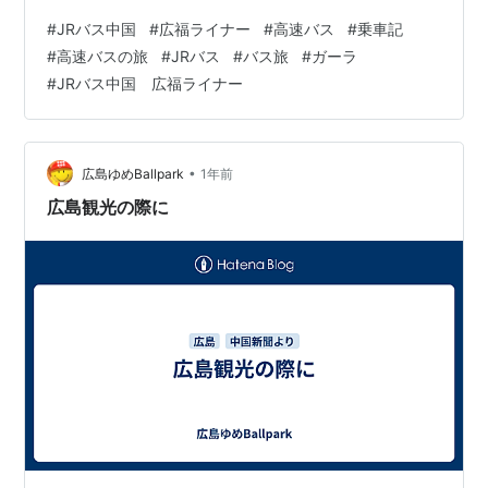
イナー」は、広島と福岡の間をお手頃な運賃と快適な座
#
JRバス中国
#
広福ライナー
#
高速バス
#
乗車記
席で移動できる、非常に便利な高速バス路線です。 2025
#
高速バスの旅
#
JRバス
#
バス旅
#
ガーラ
年10月26日をもって当面の間運休となったJRバス中国の
#
JRバス中国 広福ライナー
運行便に乗る機会を得たので、その快適さを詳しくレポ
ートします。 この記事はこのような読者におすすめ！
「広福ライナー」に乗りたい 「広福ライナー」の座席情
報を知りたい…
•
広島ゆめBallpark
1年前
広島観光の際に