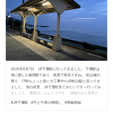
2025年6月7日、JR下灘駅に行ってきました。 下灘駅は
海に面した秘境駅であり、絶景で有名ですね。 松山城の
帰り、17時ちょっと前に大工事中のJR松山駅に戻ってき
ました。 例の絶景、JR下灘駅見てみたいです～行ってみ
ましょう。 場所はこんなトコです。 JR松山から意外と遠
いのです(´･ω･`) 大洲も見えていますね(笑) 駅に行くと、
#
JR下灘駅
#
千と千尋の神隠し
#
青椒肉絲
ダイヤを検索する必要もなくこんな親切な表示がありま
した。 ただいま17時。 松山駅発17時45分に乗って、下