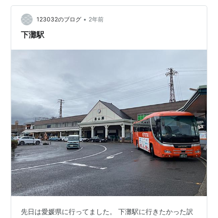
灘駅に18時34分着。 下灘駅発19時38分に乗って、松山
•
駅に20時36分帰還、というスケジュールです。 運賃は往
123032のブログ
2年前
復1,260円。1時間程度下灘で過ごすこ…
下灘駅
先日は愛媛県に行ってました。 下灘駅に行きたかった訳