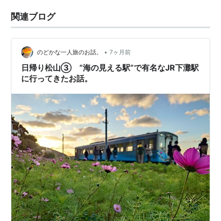
関連ブログ
•
のどかな一人旅のお話。
7ヶ月前
日帰り松山③ ”海の見える駅”で有名なJR下灘駅
に行ってきたお話。