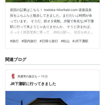
前回の記事はこちら！ nodoka-hitoritabi.com 道後温泉
街をふらふらと散歩してきました。まだだいぶ時間が余
っています。 そうだ、鉄オタ発動。夕陽で有名なJR下灘
駅に行って来ようじゃありませんか。 そうと決まれば、
さっそく路面電車に乗って、JR松山駅へ。 役目を終え
た、JR松山駅の地上駅舎。どんどんと解体作業が進んで
#
旅行
#
国内旅行
#
日帰り旅行
#
松山
#
JR下灘駅
いるようです。これを解体次第、新しい高架駅の駅前広
場を整備する流れでしょうかね。 松山駅から下灘駅まで
は、往復で1,260円です。ICカードは使えません。 普通
関連ブログ
に券売機できっぷを買っても良いのですが、せっかくで
すから「下灘駅記念乗車券」なるものをみどりの窓口で
購入し…
•
馬鹿琴の旅立ち
1年前
JR下灘駅に行ってきました