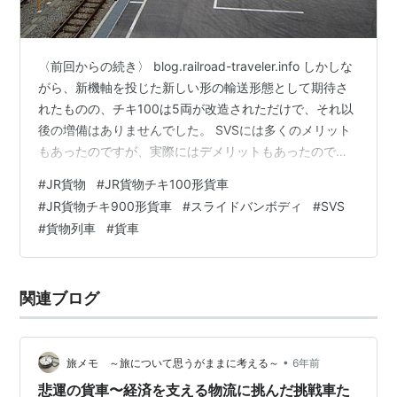
〈前回からの続き〉 blog.railroad-traveler.info しかしな
がら、新機軸を投じた新しい形の輸送形態として期待さ
れたものの、チキ100は5両が改造されただけで、それ以
後の増備はありませんでした。 SVSには多くのメリット
もあったのですが、実際にはデメリットもあったので
す。 貨物駅までやってきたトラックは、荷役をするため
#
JR貨物
#
JR貨物チキ100形貨車
には必ず貨車に横付けしなければなりません。そのため
#
JR貨物チキ900形貨車
#
スライドバンボディ
#
SVS
に、貨車はトラックが横付けしやすいコンテナホームな
#
貨物列車
#
貨車
どの線路上に留置されてなければならず、すべてのバン
ボディコンテナの荷役を終えるまでは、その線路を占有
した状態でいなければなりませんでした。 貨物駅には大
関連ブログ
規模の…
•
旅メモ ～旅について思うがままに考える～
6年前
悲運の貨車〜経済を支える物流に挑んだ挑戦車た