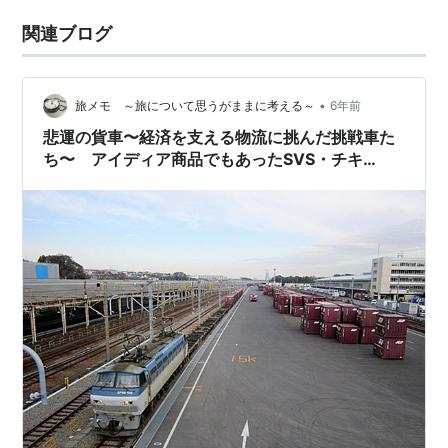
関連ブログ
•
旅メモ ～旅について思うがままに考える～
6年前
悲運の貨車〜経済を支える物流に挑んだ挑戦車た
ち〜 アイディア商品でもあったSVS・チキ
100【２】