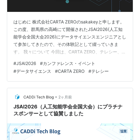
はじめに 株式会社CARTA ZEROのsakakeyと申します。
この度、群馬県の高崎にて開催されたJSAI2026(人工知
能学会全国大会2026)にデータサイエンスエンジニアとし
て参加してきたので、その体験記として綴っていきま
す。 我々について 今回は、CARTA ZERO、テレシー、
CARTA AI Labという3つの組織で合同で参加し、ブース
#
JSAI2026
#
カンファレンス・イベント
を出展しました。 CARTA ZERO、テレシーは、CARTA
#
データサイエンス
#
CARTA ZERO
#
テレシー
HOLDINGSの子会社として存在します。また、CARTA AI
Labは、全社を横断してAI利活用に取り組む組織で、事業
課題の解決や基盤の構築などに取り組んでいます。 デー
タサイエン…
•
CADDi Tech Blog
2ヶ月前
JSAI2026（人工知能学会全国大会）にプラチナ
スポンサーとして協賛しました