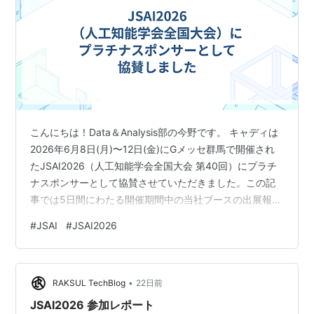
こんにちは！Data＆Analysis部の今野です。 キャディは
2026年6月8日(月)〜12日(金)にGメッセ群馬で開催され
たJSAI2026（人工知能学会全国大会 第40回）にプラチ
ナスポンサーとして協賛させていただきました。この記
事では5日間にわたる開催期間中の当社ブースの出展報告
や、聴講した技術セッションのレポートをお伝えしま
#
JSAI
#
JSAI2026
す。 会場紹介 ブース紹介 聴講したセッションの感想 非
構造データからの情報抽出 画像音声メディア処理：視覚
言語理解とマルチモーダル生成 終わりに 会場紹介 まず
•
は会場の様子を紹介します！ 場内では複数のセッショ
RAKSUL TechBlog
22日前
ン・企業展示・ポスター発表が同時並行で実施されてい
JSAI2026 参加レポート