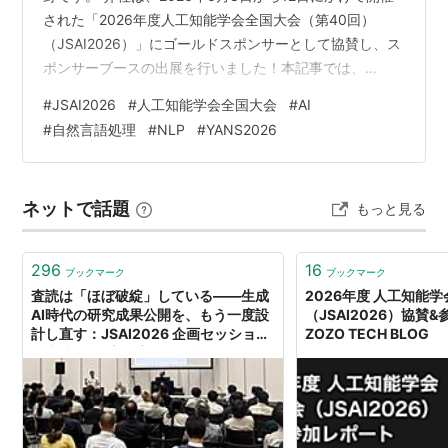
された「2026年度人工知能学会全国大会（第40回）
（JSAI2026）」にゴールドスポンサーとして協賛し、ス
ポンサーブースの出展を行いました！本記事では、
JSAI2026の現地の様子や弊社の展示ブース、個人的に気
#
JSAI2026
#
人工知能学会全国大会
#
AI
になった論文の紹介をします。
#
自然言語処理
#
NLP
#
YANS2026
ネットで話題
もっと見る
296
16
ブックマーク
ブックマーク
査読は「ほぼ破綻」している――生成
2026年度 人工知能
AI時代の研究成果公開を、もう一度設
（JSAI2026）協賛&
計し直す：JSAI2026 企画セッション
ZOZO TECH BLOG
「生成AI・プレプリント時代における
研究成果公開の再設計」開催報告｜一
般社団法人 情報科学技術協会
（INFOSTA）