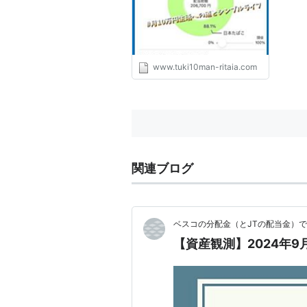
www.tuki10man-ritaia.com
関連ブログ
ベスコの分配金（とJTの配当金）
【資産観測】2024年