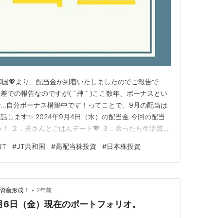
共和国💖より、配当金が到着いたしましたのでご報告で
差での報告なのですが( ´艸｀)ここ数年、ボーナスとい
…自分ボーナス構築中です！ってことで、9月の配当は
します✨ 2024年9月4日（水）の配当金 今回の配当
！ ２．夫さんとごはんデート💖 ３．余ったら生活資金
けど、できないｗｗｗ💖 配当金しか勝たん！がしか
JT
#
JT共和国
#
高配当株投資
#
日本株投資
年9月4日（水）の配当金 年に2回の嬉しい日💖2024年9
本…
•
で資産形成！
2年前
9月6日（金）現在のポートフォリオ。