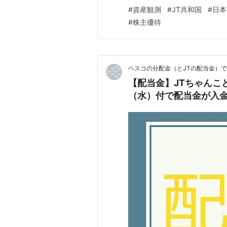
オ。 現在メインで動かしてい
#
資産観測
#
JT共和国
#
日本
メイン口座をひとつにしていま
#
株主優待
う。 特定口座。 （1379）…
ベスコの分配金（とJTの配当金）
【配当金】JTちゃんこ
（水）付で配当金が入