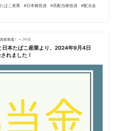
る証券口座は「楽天証券」のみ。面倒くさがり屋なので
たばこ産業
#
日本株投資
#
高配当株投資
#
配当金
す。 ということでポートフォリオを見ていきましょ
•
で資産形成！
2年前
と日本たばこ産業より、2024年9月4日
金されました！