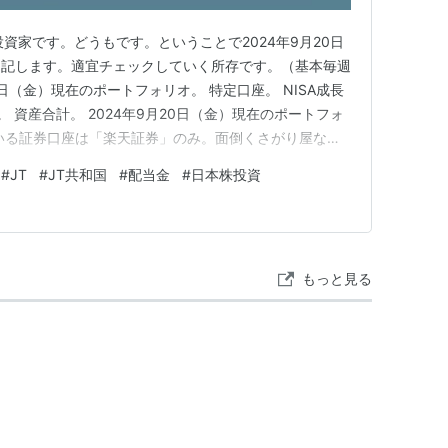
資家です。どうもです。ということで2024年9月20日
を記します。適宜チェックしていく所存です。（基本毎週
0日（金）現在のポートフォリオ。 特定口座。 NISA成長
。 資産合計。 2024年9月20日（金）現在のポートフォ
いる証券口座は「楽天証券」のみ。面倒くさがり屋なの
ます。 ということでポートフォリオを見ていきましょ
#
JT
#
JT共和国
#
配当金
#
日本株投資
 100株🍄 （1780）ヤマウラ 100株🏢 （2503）キリ
もっと見る