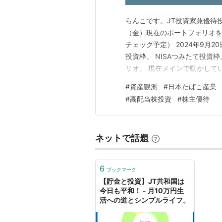
らんこです。JT投資家兼優待投
（金）現在のポートフォリオ
チェック予定） 2024年9月2
投資枠。 NISAつみたて投資枠
リオ。 現在メインで動かして
でメイン口座をひとつにしてい
#
資産観測
#
日本たばこ産業
う。 特定口座。 （1379）ホクト
#
高配当株投資
#
株主優待
ン…
ネットで話題
6
ブックマーク
【貯金と投資】JT共和国は
今日も平和！ - 月10万円生
活への道とシンプルライフ。