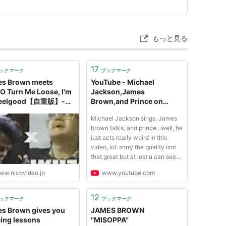
もっと見る
17
ックマーク
ブックマーク
s Brown meets
YouTube - Michael
O Turn Me Loose, I'm
Jackson,James
 Feelgood【自重版】‐ニ
Brown,and Prince on
動画(SP1)
stage
Michael Jackson sings, James
brown talks, and prince...well, he
just acts really weird in this
video, lol. sorry the quality isnt
that great but at lest u can see
the video :) Comment and rate,
ww.nicovideo.jp
www.youtube.com
and subscribe if u like my
videos. it will make me happy :)
lol. ENJOY!
12
ックマーク
ブックマーク
s Brown gives you
JAMES BROWN
ing lessons
''MISOPPA''