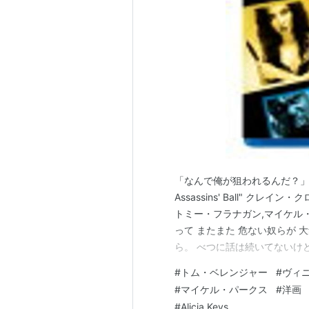
「なんで俺が狙われるんだ？」 『スモ
Assassins' Ball" ク
トミー・フラナガン,マイケル・パ
って またまた 危ない奴らが 大集
ら。 べつに話は続いてないけど
としてはこっちが後なんだってさ。www
#
トム・ベレンジャー
#
ヴィ
キン・エース【Blu-r…
#
マイケル・パークス
#
洋画
#
Alicia Keys