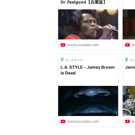
Dr. Feelgood【自重版】
www.youtube.com
w
9
8
ブックマーク
ブ
L.A. STYLE - James Brown
Jame
Is Dead
www.youtube.com
w