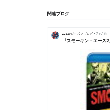
主なアルバム
-
関連ブログ
•
zuzzのみちくさブログ
7ヶ月前
『スモーキン・エース