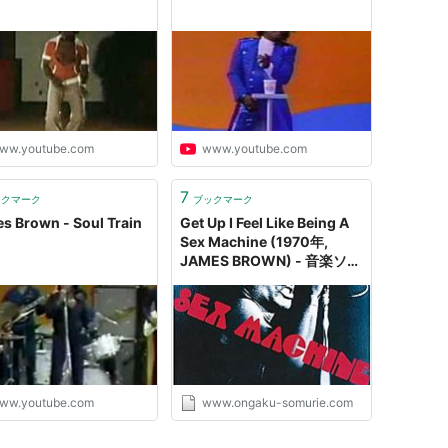
ww.youtube.com
www.youtube.com
7
ックマーク
ブックマーク
s Brown - Soul Train
Get Up I Feel Like Being A
Sex Machine (1970年,
JAMES BROWN) - 音楽ソム
リエ
ww.youtube.com
www.ongaku-somurie.com