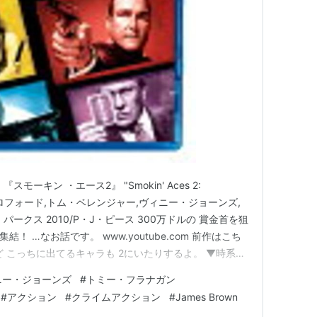
ーキン ・エース2』 "Smokin' Aces 2:
レイン・クロフォード,トム・ベレンジャー,ヴィニー・ジョーンズ,
ークス 2010/P・J・ピース 300万ドルの 賞金首を狙
結！ …なお話です。 www.youtube.com 前作はこち
 こっちに出てるキャラも 2にいたりするよ。 ▼時系列
.youtube.com zuzz.hatenablog.com スモー
ニー・ジョーンズ
#
トミー・フラナガン
#
アクション
#
クライムアクション
#
James Brown