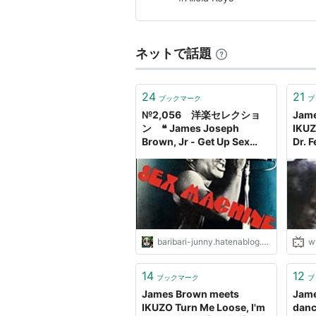
ネットで話題
24
21
ブックマーク
ブ
№2,056 洋楽セレクショ
Jame
ン ❝ James Joseph
IKUZ
Brown, Jr - Get Up Sex
Dr.
Machine ❞ - 万 屋 情 報 発 信
コニコ
局
baribari-junny.hatenablog.com
w
14
12
ブックマーク
ブ
James Brown meets
Jame
IKUZO Turn Me Loose, I'm
danc