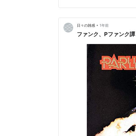
•
日々の雑感
1年前
ファンク、Pファンク譚