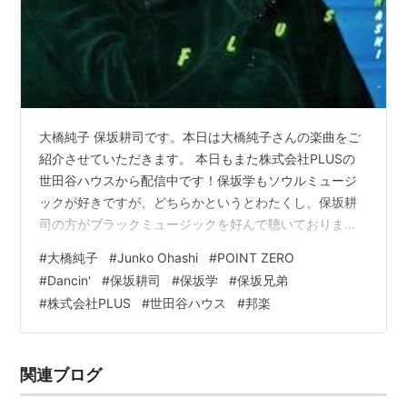
大橋純子 保坂耕司です。本日は大橋純子さんの楽曲をご
紹介させていただきます。 本日もまた株式会社PLUSの
世田谷ハウスから配信中です！保坂学もソウルミュージ
ックが好きですが、どちらかというとわたくし、保坂耕
司の方がブラックミュージックを好んで聴いておりま
す。Junko Ohashiさんの楽曲の多くは歌謡テイストな曲
#
大橋純子
#
Junko Ohashi
#
POINT ZERO
が多く見受けられますが、歌唱力抜群でソウルフルな楽
#
Dancin'
#
保坂耕司
#
保坂学
#
保坂兄弟
曲も多い方なんです。私はその中でも特に好きな曲をご
#
株式会社PLUS
#
世田谷ハウス
#
邦楽
紹介したいと思います。まず初めに大橋さんの音楽家と
しての活動を少し覗いてみたいと思います。大橋さんは
小学校の頃から音楽に興味を持っていたそうで、北大軽
関連ブログ
音楽サークルでバンド活動をしながら…