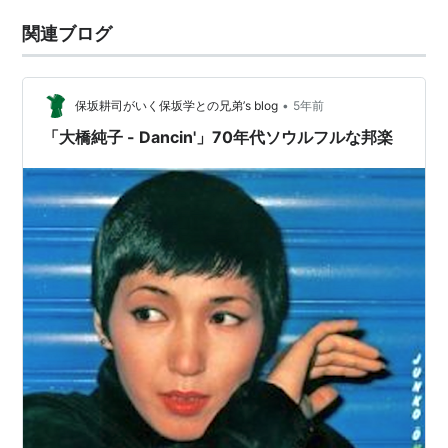
関連ブログ
•
保坂耕司がいく保坂学との兄弟’s blog
5年前
「大橋純子 - Dancin'」70年代ソウルフルな邦楽