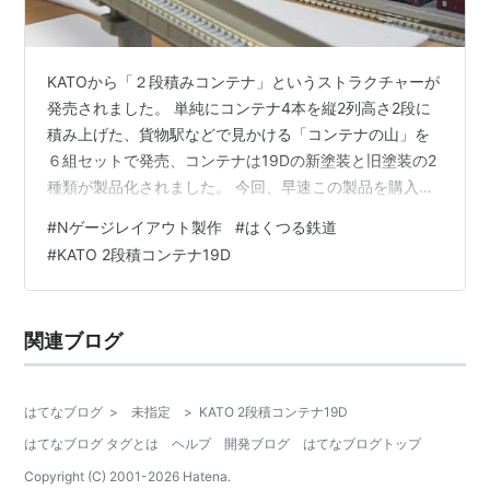
KATOから「２段積みコンテナ」というストラクチャーが
発売されました。 単純にコンテナ4本を縦2列高さ2段に
積み上げた、貨物駅などで見かける「コンテナの山」を
６組セットで発売、コンテナは19Dの新塗装と旧塗装の2
種類が製品化されました。 今回、早速この製品を購入し
て、当レイアウトで製作中のコンテナ貨物駅に組み込ん
#
Nゲージレイアウト製作
#
はくつる鉄道
でみました。 上の写真は、今回の作業前の様子です。 コ
#
KATO 2段積コンテナ19D
ンテナ貨物駅は、レイアウトボードの上に地面嵩上げ用
の5mm厚のスチレンボードを敷き、その上にグレーで塗
装した0.3mm厚のプラ板を載せて、駅構内の敷地として
関連ブログ
います。 このうち、まだ仮設置の状態であった5mm厚の
スチレンボードをこのタ…
はてなブログ
>
未指定
>
KATO 2段積コンテナ19D
はてなブログ タグとは
ヘルプ
開発ブログ
はてなブログトップ
Copyright (C) 2001-
2026
Hatena.