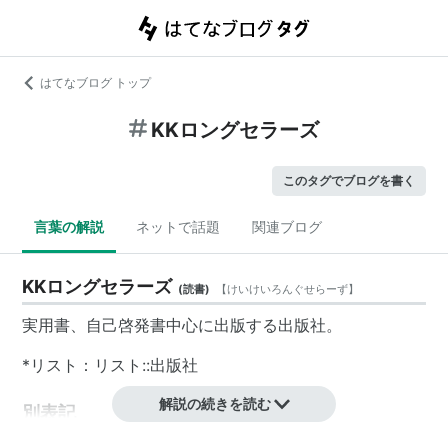
はてなブログ トップ
KKロングセラーズ
このタグでブログを書く
言葉の解説
ネットで話題
関連ブログ
KKロングセラーズ
(
読書
)
【
けいけいろんぐせらーず
】
実用書、自己啓発書中心に出版する出版社。
*リスト：
リスト::出版社
解説の続きを読む
別表記