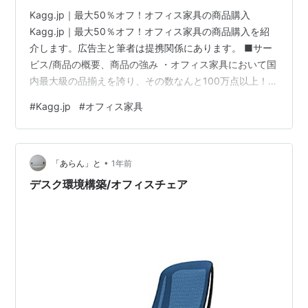
Kagg.jp｜最大50％オフ！オフィス家具の商品購入
Kagg.jp｜最大50％オフ！オフィス家具の商品購入を紹
介します。広告主と筆者は提携関係にあります。 ■サー
ビス/商品の概要、商品の強み ・オフィス家具において国
内最大級の品揃えを誇り、その数なんと100万点以上！・
全国送料無料でお届けします。(メーカー直送対応が可能
#
Kagg.jp
#
オフィス家具
な地域と商品)・メーカーと直接取引し中間コストをカッ
トしているので、最大50％オフの価格でお得にお買い物
いただけます。・メーカー正規品のみの取扱いなので、
•
品質的にも安心。・在宅勤務に使えるチェアやデスクも
「あらん」と
1年前
豊富に取り扱っています。・お好みのカラーや仕様を、
デスク環境構築/オフィスチェア
サイト上で簡単にカス…