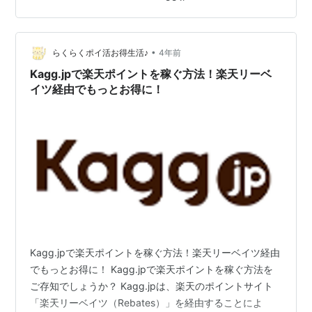
れたぞ！ 自分のチェア推移 結論から言いますと、今年の
２月頭まではゲーミングチェアを使っていました。使っ
てたのはこちら DXRacer (ディーエックスレーサー) 【正
規輸入品】ゲーミングチェア NEW FORMULA フォーミ
•
らくらくポイ活お得生活♪
4年前
ュラシリーズ …
Kagg.jpで楽天ポイントを稼ぐ方法！楽天リーベ
イツ経由でもっとお得に！
Kagg.jpで楽天ポイントを稼ぐ方法！楽天リーベイツ経由
でもっとお得に！ Kagg.jpで楽天ポイントを稼ぐ方法を
ご存知でしょうか？ Kagg.jpは、楽天のポイントサイト
「楽天リーベイツ（Rebates）」を経由することによ