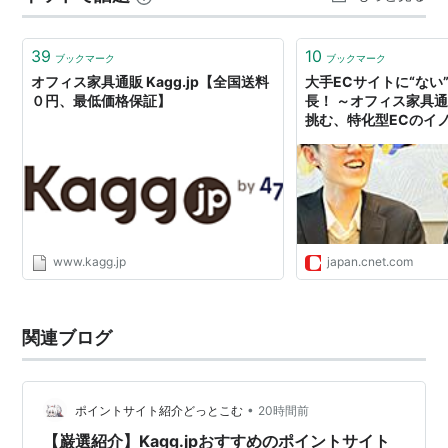
（hapitas） +2.0% 2,000円相当のポ…
39
10
ブックマーク
ブックマーク
オフィス家具通販 Kagg.jp【全国送料
大手ECサイトに“ない
０円、最低価格保証】
長！ ～オフィス家具通販
挑む、特化型ECのイ
www.kagg.jp
japan.cnet.com
関連ブログ
•
ポイントサイト紹介どっとこむ
20時間前
【巌選紹介】Kagg.jpおすすめのポイントサイト