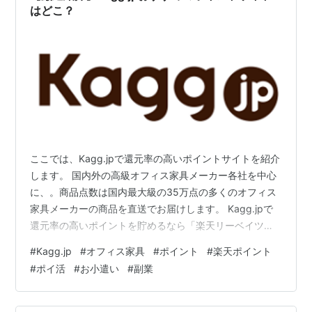
はどこ？
ここでは、Kagg.jpで還元率の高いポイントサイトを紹介
します。 国内外の高級オフィス家具メーカー各社を中心
に、。商品点数は国内最大級の35万点の多くのオフィス
家具メーカーの商品を直送でお届けします。 Kagg.jpで
還元率の高いポイントを貯めるなら「楽天リーベイツ
（Rebates）」を経由して利用することにより、楽天ポ
#
Kagg.jp
#
オフィス家具
#
ポイント
#
楽天ポイント
イントを貯めることができます。 ここでは、Kagg.jp で
#
ポイ活
#
お小遣い
#
副業
楽天ポイントを貯める方法について紹介したいと思いま
す。 Kagg.jpで還元率の高いポイント貯めるなら「楽天
リーベイツ」利用で楽天ポイントが貯まる！ Kagg.jpで