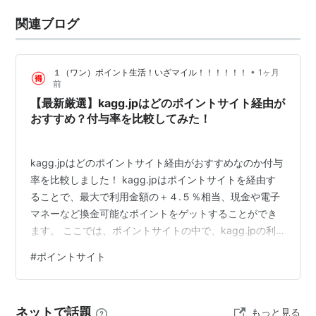
関連ブログ
•
１（ワン）ポイント生活！いざマイル！！！！！！
1ヶ月
前
【最新厳選】kagg.jpはどのポイントサイト経由が
おすすめ？付与率を比較してみた！
kagg.jpはどのポイントサイト経由がおすすめなのか付与
率を比較しました！ kagg.jpはポイントサイトを経由す
ることで、最大で利用金額の＋４.５％相当、現金や電子
マネーなど換金可能なポイントをゲットすることができ
ます。 ここでは、ポイントサイトの中で、kagg.jpの利
用は、どのポイントサイトを経由するとお得に利用でき
#
ポイントサイト
るのか比較・検討してみました。 kagg.jpのポイントサ
イト別のポイント付与率を比較してみた ポイントサイト
名 ポイント還元率 当ブログ特典 楽天リーベイツ
ネットで話題
もっと見る
（Rebates） +4.5% 600円相当のポイント ハピタス