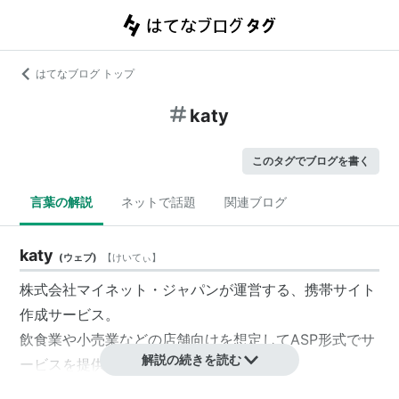
はてなブログ トップ
katy
このタグでブログを書く
言葉の解説
ネットで話題
関連ブログ
katy
(
ウェブ
)
【
けいてぃ
】
株式会社マイネット・ジャパンが運営する、携帯サイト
作成サービス。
飲食業や小売業などの店舗向けを想定してASP形式でサ
解説の続きを読む
ービスを提供している。
基本料無料を謳っていることが特徴。クーポン発行、独