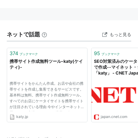
自ドメインなどの付加サービスは有料となる。
ネットで話題
もっと見る
374
95
ブックマーク
ブックマーク
携帯サイト作成無料ツール-katy(ケイ
SEO対策済みのケー
ティ)-
で作成--マイネット
「katy」 - CNET Jap
携帯サイトをかんたん作成。お店や会社の携
帯サイトを作成し集客できるサービスです。
基本料は無料。携帯サイト作成無料ツール。
すべてのお店にケータイサイトを携帯サイト
が注目されている理由 今やインターネット利
用シーンの主流は、PCから携帯に移り、
katy.jp
japan.cnet.com
「携帯サイト」が大きな注目を集めていま
す。インターネット白書...