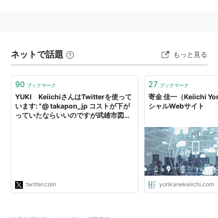
出版社/メーカー:
フランス書院
発売日:
1989/10
メディア:
文庫
購入
: 1人
クリック
: 9回
この商品を含むブログを見る
ネットで話題
もっと見る
リスト::漫画家リスト::エロ漫画家
90
27
ブックマーク
ブックマーク
YUKI KeiichiさんはTwitterを使って
寄金 佳一（Keiichi Y
います: "@ takapon_jp コストが下が
シャルWebサイト
っていたならいいのですが武雄市図書
館にTSUTAYAが入って９０００万円
のコストが１億４０００万円ほどまで
増えたのですよ（
twitter.com
yorikanekeiichi.com