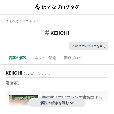
はてなブログ トップ
KEIICHI
このタグでブログを書く
言葉の解説
ネットで話題
関連ブログ
KEIICHI
(
マンガ
)
【
けいいち
】
漫画家。
先生教えて! (フランス書院コミッ
ク文庫)
解説の続きを読む
作者:
KEIICHI