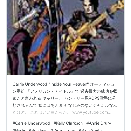
Carrie Underwood "Inside Your Heaven" オーディショ
ン番組 『アメリカン・アイドル』で 過去最大の成功を収
めたと言われる キャリー。 カントリー系POPS歌手に分
類されるんで 私にはあんまり なじみのないジャンルなん
だけど、 これはいい曲だった。 www.youtube.com
Inside Your Heaven キャリー・アンダーウッド カントリ
#
Carrie Underwood
#
Kelly Clarkson
#
Annie Drury
ー ¥200 provided courtesy of iTunes グレイテスト・ヒ
#
Birdy
#
Bon Iver
#
Dirty Loops
#
Sam Smith