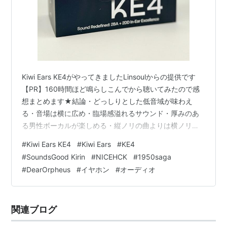
Kiwi Ears KE4がやってきましたLinsoulからの提供です
【PR】160時間ほど鳴らしこんでから聴いてみたので感
想まとめます★結論・どっしりとした低音域が味わえ
る・音場は横に広め・臨場感溢れるサウンド・厚みのあ
る男性ボーカルが楽しめる・縦ノリの曲よりは横ノリの
曲の方が合うドライバー構成は2DD+2BABAのうち1つは
#
Kiwi Ears KE4
#
Kiwi Ears
#
KE4
Knowlesですボディの厚みはありますが装着感は良好
#
SoundsGood Kirin
#
NICEHCK
#
1950saga
※Kiwi Ears Orchestra Liteとの外観比較 イヤピはシリコ
#
DearOrpheus
#
イヤホン
#
オーディオ
ンが3タイプ交換用のフィルターが4枚ついてました ケー
ブルは線材不明の2pin 3.5mmです ★標準装備編まずは
標準装備の3.5mmケ…
関連ブログ