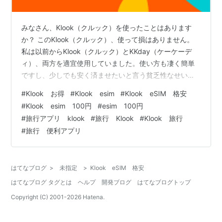
みなさん、Klook（クルック）を使ったことはあります
か？ このKlook（クルック）、使って損はありません。
私は以前からKlook（クルック）とKKday（ケーケーデ
ィ）、両方を適宜使用していました。使い方も凄く簡単
ですし、少しでも安く済ませたいと言う貧乏性なせいで
もあります。笑 皆様の旅行に掛かる費用を少しでも減ら
#
Klook お得
#
Klook esim
#
Klook eSIM 格安
せることが出来ればと思いまして、Klookの使い方と感想
#
Klook esim 100円
#
esim 100円
を書くことにしました。 Klookとは？ 何を購入して使っ
#
旅行アプリ klook
#
旅行 Klook
#
Klook 旅行
てみた？ Klookを使うメリットを考えた メリット デメリ
#
旅行 便利アプリ
ット Klookとは？ そもそも、Klookって何？？と言う方も
多いかと思います。私の周りにもKlookを…
はてなブログ
>
未指定
>
Klook eSIM 格安
はてなブログ タグとは
ヘルプ
開発ブログ
はてなブログトップ
Copyright (C) 2001-
2026
Hatena.