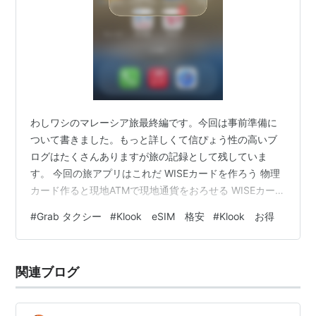
わしワシのマレーシア旅最終編です。今回は事前準備に
ついて書きました。もっと詳しくて信ぴょう性の高いブ
ログはたくさんありますが旅の記録として残していま
す。 今回の旅アプリはこれだ WISEカードを作ろう 物理
カード作ると現地ATMで現地通貨をおろせる WISEカー
ド:海外での買い物や現地通貨の引き出しが安い手数料で
#
Grab タクシー
#
Klook eSIM 格安
#
Klook お得
出来る多通貨（40カ国）対応のデビットカード 私達は日
本にいる時にリンギット（RM）に両替しておいたり、マ
レーシア現地に着いてからは必要な分の現金をおろした
関連ブログ
り、WISEカードのRM残高を使ってデビットカード決済
してました。クレジットカードは現地決済時に海外事務
手数料と店舗側上乗せ手数料…