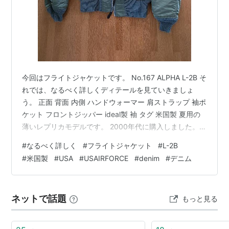
今回はフライトジャケットです。 No.167 ALPHA L-2B そ
れでは、なるべく詳しくディテールを見ていきましょ
う。 正面 背面 内側 ハンドウォーマー 肩ストラップ 袖ポ
ケット フロントジッパー ideal製 袖 タグ 米国製 夏用の
薄いレプリカモデルです。 2000年代に購入しました。
今では中国製ですが、こちらは米国製です。 防寒タイプ
#
なるべく詳しく
#
フライトジャケット
#
L-2B
はMA-1になります。 この時代MA-1はバカ売れしてみん
#
米国製
#
USA
#
USAIRFORCE
#
denim
#
デニム
な着ていましたが、このL-2Bはあまり着ている人は少な
かったです。私もほとんど着ずに箪笥にしまってありま
した。
ネットで話題
もっと見る