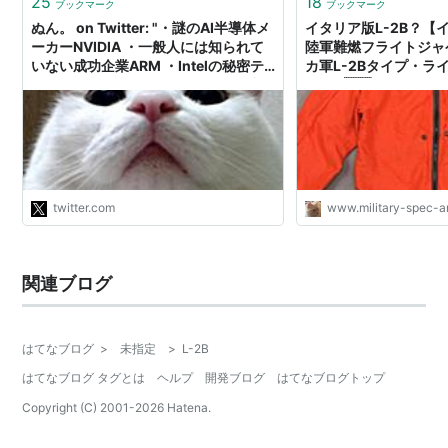
25
18
ブックマーク
ブックマーク
ぬん。 on Twitter: "・謎のAI半導体メ
イタリア版L-2B？【
ーカーNVIDIA ・一般人には知られて
陸軍難燃フライトジャ
いない成功企業ARM ・Intelの秘密テ
カ軍L-2Bタイプ・ラ
クノロジーアクセラレーション・ブー
0347 🇮🇹 ミリタリー 
スト ・設計図共有サイトGitHub ・聞
FIRE RESISTANCE FL
いたこともないファイル形式JSON ・
JACKET（DARKGREE
マークダウンと…
TO US L-2B）WITH L
https://t.co/lNpi9y6l2b"
DEADSTOCK - 
ン！
twitter.com
www.military-spec-
関連ブログ
はてなブログ
>
未指定
>
L-2B
はてなブログ タグとは
ヘルプ
開発ブログ
はてなブログトップ
Copyright (C) 2001-
2026
Hatena.