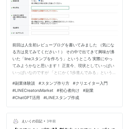
前回は人生初レビューブログを書いてみました （気にな
る方は見てみてください！） その中で出てきて興味が沸
いた「lineスタンプを作ろう」というところ 実際にやっ
てみようかなと思います！ 正直今、現状としていっぱい
いっぱいなのですが 「とにかく1歩進んでみる」というと
ころを思い切ってしていこうと思います！ 今回lineスタ
#
副業体験談
#
スタンプ作り方
#
クリエイター入門
ンプを作るうえで試行錯誤をしたので、 前回レビューし
#
LINECreatorsMarket
#
初心者向け
#
副業
た『2ヶ月で月30万円を実現する 超初心者でも稼げるAI
#
ChatGPT活用
#
LINEスタンプ作成
活用法』の補足として見ていただいてもいいと思いま
す！ 何を話しているんだ？と思われる方もいると思うの
で、 本のリンクものせておきます！ 「lineスタンプの作
り方がわから…
•
えいくの日記
3年前