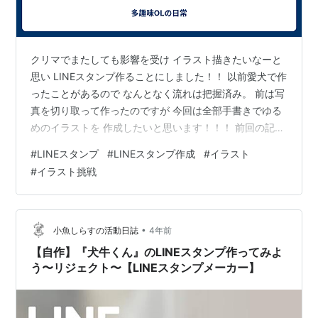
クリマでまたしても影響を受け イラスト描きたいなーと
思い LINEスタンプ作ることにしました！！ 以前愛犬で作
ったことがあるので なんとなく流れは把握済み。 前は写
真を切り取って作ったのですが 今回は全部手書きでゆる
めのイラストを 作成したいと思います！！！ 前回の記事
で書いていて思いついたのは 人魚のヒレで突っ込む女の
#
LINEスタンプ
#
LINEスタンプ作成
#
イラスト
子 人魚だけでなく動物やあらゆる生き物を使ってその特
#
イラスト挑戦
徴で突っ込む 今考えて思いつくのは 世界遺産をイラスト
で描きつつ突っ込む ハンドメイドネタで作る 音楽あるあ
る（吹奏楽・ピアノ・アカペラ） 考えると結構出てく
る。 そしてなんか突っ込みたい見たい私。 ちょっと今は
•
小魚しらすの活動日誌
4年前
帽子制作に勤し…
【自作】『犬牛くん』のLINEスタンプ作ってみよ
う〜リジェクト〜【LINEスタンプメーカー】