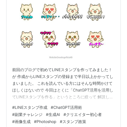
前回のブログで初めてLINEスタンプを作ってみました！
が 作成からLINEスタンプの登録まで半日以上かかってし
まいました。 これを読んでいる方にはそんな時間かけて
ほしくはないので 今回はとくに「ChatGPT活用を活用し
てLINEスタンプを作る」というところに絞って 解説した
いと思います！ 「本を読んだけど詳しいところがわから
#
LINEスタンプ作成
#
ChatGPT活用術
ない」 「同じタッチの画像を作りたいのに全然違う画風
#
副業チャレンジ
#
生成AI
#
クリエイター初心者
の画像ができてしまう」 なんて疑問もあると思いますの
#
画像生成
#
Photoshop
#
スタンプ政策
で ここをしっかり解決していきたいと思います！ 今回の