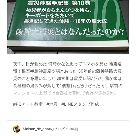
夜中、目が覚めた 何時かなと思ってスマホを見た 地震速
報！根室半島沖震度５弱とあった 30年前の阪神淡路大震
災のことを思い出した 加古川は震度５弱だった 我が家は
食器棚の湯飲みが落ちて1個割れただけだった が、駅前の
マンションの上階では食器棚が倒れて食器が多数割れた
とか ２０ｋｍしか離れてない神戸は甚大な被害 先日の文
#
PCアート教室
#
地震
#
LINEスタンプ作成
化講演会で「阪神・淡路大震災からの復興まちづくり」
の話を聴いた 頂いた本を数ページずつ読んでいるが あの
大震災の日よりもっともっと胸が締め付けられる 講演者
•
はあの時のことを教訓にして 被災者の思いと支援者をつ
Maison_de_chatのブログ
1年前