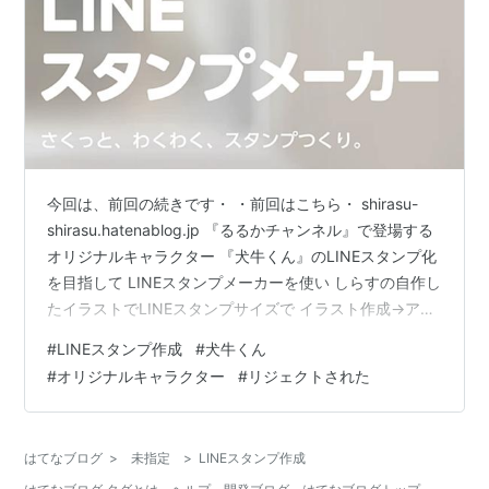
今回は、前回の続きです・ ・前回はこちら・ shirasu-
shirasu.hatenablog.jp 『るるかチャンネル』で登場する
オリジナルキャラクター 『犬牛くん』のLINEスタンプ化
を目指して LINEスタンプメーカーを使い しらすの自作し
たイラストでLINEスタンプサイズで イラスト作成→アプ
リで申請をしました。 今回は、その続きになります。 結
#
LINEスタンプ作成
#
犬牛くん
果から言いますと… リジェクトされました!! 平たく言う
#
オリジナルキャラクター
#
リジェクトされた
と、却下されたワケです。 理由は、要約すると 『本当に
依頼を受けて描いたものなの？』でした。 （もっと難し
い言葉で『ダメ』と言われたし、 （『どういうことです
はてなブログ
>
未指定
>
LINEスタンプ作成
か？』と思って （同じ理由で…