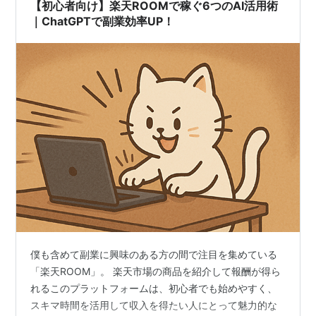
なぐ「つなぎ手」が必要と言われた 南海トラフ地震が近
【初心者向け】楽天ROOMで稼ぐ6つのAI活用術
じか起こると言われて…
｜ChatGPTで副業効率UP！
僕も含めて副業に興味のある方の間で注目を集めている
「楽天ROOM」。 楽天市場の商品を紹介して報酬が得ら
れるこのプラットフォームは、初心者でも始めやすく、
スキマ時間を活用して収入を得たい人にとって魅力的な