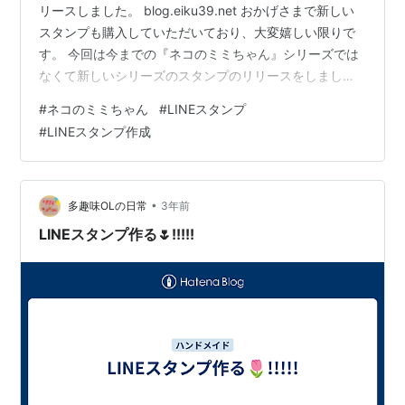
リースしました。 blog.eiku39.net おかげさまで新しい
スタンプも購入していただいており、大変嬉しい限りで
す。 今回は今までの『ネコのミミちゃん』シリーズでは
なくて新しいシリーズのスタンプのリリースをしまし
た。 カブトムシたちも気に入って頂けたら嬉しいです。
#
ネコのミミちゃん
#
LINEスタンプ
『オレはヘラクロスだ』 ところで『ネコのミミちゃん』
#
LINEスタンプ作成
シリーズのスタンプも新作を準備中です。 製作中のイラ
ストをいくつか公開したいと思います。 「ナイす」「さ
よオナラ」 この2つのイラストの通り、今回はダジャレ
編として制作しています。昆虫シリーズはスタンプの数
•
多趣味OLの日常
3年前
は16個でしたが…
LINEスタンプ作る🌷!!!!!