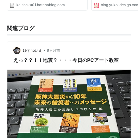
kaishaku01.hatenablog.com
blog.yuko-design.co
関連ブログ
•
ゆずnoいえ
9ヶ月前
えっ？？！！地震？・・・今日のPCアート教室