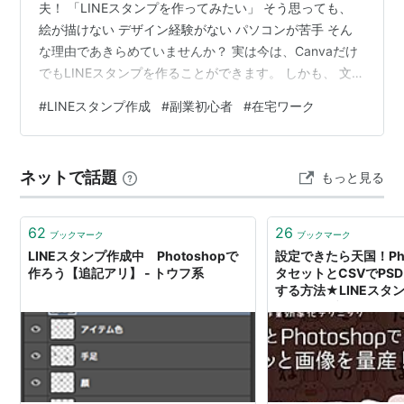
夫！ 「LINEスタンプを作ってみたい」 そう思っても、
絵が描けない デザイン経験がない パソコンが苦手 そん
な理由であきらめていませんか？ 実は今は、Canvaだけ
でもLINEスタンプを作ることができます。 しかも、 文字
だけスタンプ ペット写真スタンプ 子どもの写真スタンプ
#
LINEスタンプ作成
#
副業初心者
#
在宅ワーク
など、絵を描かなくても作れる方法があります。 この記
事では、 CanvaでLINEスタンプを作り、販売するまでの
流れ を初心者向けにやさしく解説します。 なぜ今LINEス
ネットで話題
もっと見る
タンプ副業がおすすめなの？ LINEは多くの人が毎日使っ
ています。 そのため、 一度スタン…
62
26
ブックマーク
ブックマーク
LINEスタンプ作成中 Photoshopで
設定できたら天国！Pho
作ろう【追記アリ】 - トウフ系
タセットとCSVでPS
する方法★LINEスタン
ゆうこのブログ