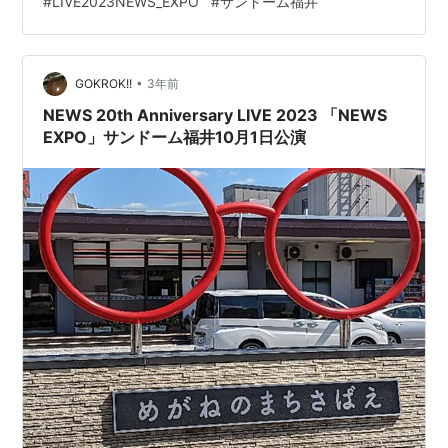
#
LIVE2023NEWS_EXPO
#
サンドーム福井
よ。これって文化服装学院の方たちのデザインだったの
かな？言うなれば三銃士。それぞれの体型にあったそれ
ぞれの個性が発揮された衣装最高だった。特に加藤さん
は長い前髪とパーマがかかった髪型も相まって、ヨーロ
•
GOKROK!!
3年前
ッパ風な高貴さが非常に似合ってい…
NEWS 20th Anniversary LIVE 2023 「NEWS
EXPO」サンドーム福井10月1日公演