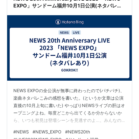
EXPO」サンドーム福井10月1日公演(ネタバレあ
り)
NEWS EXPOの全公演が無事に終わったので(パチパチ)、
楽曲ネタバレこみの感想を書いた。(というか文章は公演
直後の10月上旬に書いた) やっぱりNEWSライブの肝はオ
ープニングよね。毎度どこから出てくるか分からないか
ら、いつも初見は登場シーンを見逃すのよ…。みんなの
歓声があがって『どこだ？どこだ？』ってなる。それく
#
NEWS
#
NEWS_EXPO
#
NEWS20th
らい予想外ってことだけど。そして、衣装ね。最高だ