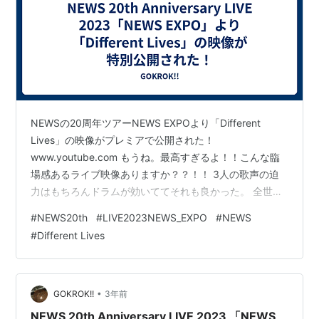
NEWSの20周年ツアーNEWS EXPOより「Different
Lives」の映像がプレミアで公開された！
www.youtube.com もうね。最高すぎるよ！！こんな臨
場感あるライブ映像ありますか？？！！ 3人の歌声の迫
力はもちろんドラムが効いててそれも良かった。 全世
界、これが今のNEWSだよ！みんな観てくれよ！！！ あ
#
NEWS20th
#
LIVE2023NEWS_EXPO
#
NEWS
とライブ後、こんなに早く映像を公開してくれてありが
#
Different Lives
とうね。
•
GOKROK!!
3年前
NEWS 20th Anniversary LIVE 2023 「NEWS