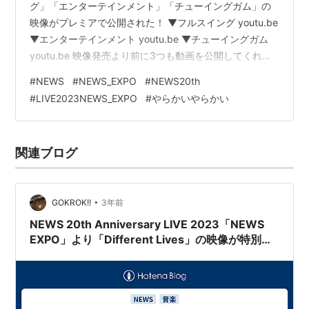
グ」「エンターテインメント」「チューイングガム」の
映像がプレミアで公開された！ ▼フルスイング youtu.be
▼エンターテインメント youtu.be ▼チューイングガム
youtu.be 映像発売より前に3つも動画を公開してくれ
た！「Different Lives」を含めたら4つだね。ありがとう
#
NEWS
#
NEWS_EXPO
#
NEWS20th
ございます！ 観よ！この熱くて、かっこよくて、ベリー
#
LIVE2023NEWS_EXPO
#
やらかいやらかい
ベリーキュートなNEWSを！何回観ても「エンターテイ
ンメント」の帝王歩き小山さんはいいな！ 私はEXPOの
中で「チューイングガム」と「100年前から」が好きだっ
関連ブログ
たので、「チューイングガム」…
•
GOKROK!!
3年前
NEWS 20th Anniversary LIVE 2023「NEWS
EXPO」より「Different Lives」の映像が特別公
開された！