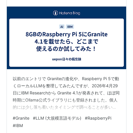
以前のエントリで Graniteの進化や、Raspberry Pi 5で動
くローカルLLMを整理してみたんですが、2026年4月29
日にIBM Researchから Granite 4.1が発表されて、ほぼ同
時期にOllama公式ライブラリにも登録されました。個人
的には少し落ち着いたタイミングで調べることが多いの
ですが、今回の更新はもう試してもいいかなと思いま
#
Granite
#
LLM (大規模言語モデル)
#
RaspberryPi
す。 www.ibm.com 今回は、Ollama経由でGranite 4.1の
#
IBM
3B と 8B をRaspberry Pi 5（8GB RAM）に載せて、