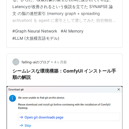
Latencyが改善されるという仮説を立てた SYNAPSE 論
文 の脳の連想索引 (memory graph + spreading
activation) を agent に索引として渡してみた 自社独自の
コーパスから構築されたQを60問 × 3条件 = 180 run で
#
Graph Neural Network
#
AI Memory
検証。Medium 難度では graph 索引が turn -28% / 暫定
#
LLM (大規模言語モデル)
preference 65% で効果が見られたが、Hard 難度では効
果消失 シンプルな embedding top-K…
•
falling-aiのブログ
4ヶ月前
シームレスな環境構築：ComfyUI インストール手
順の解説