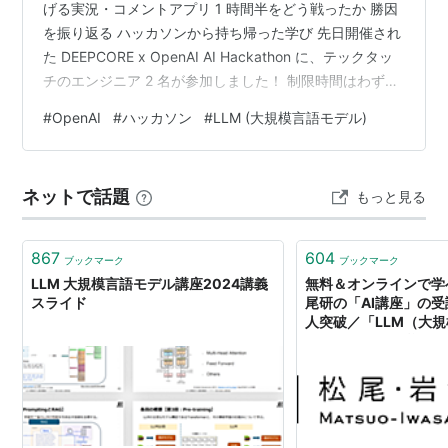
げる実況・コメントアプリ 1 時間半をどう戦ったか 勝因
を振り返る ハッカソンから持ち帰った学び 先日開催され
た DEEPCORE x OpenAI AI Hackathon に、テックタッ
チのエンジニア 2 名が参加しました！ 制限時間はわずか
1 時間半。テーマは自由で、「Codex を使うこと」が唯
#
OpenAI
#
ハッカソン
#
LLM (大規模言語モデル)
一の条件というハッカソンでした。 その中で、彼らが参
加したチームが見事優勝！ AI エージェントを使った並行
開発の具体的な進め方、チーム開発の工夫、そして現場
ネットで話題
もっと見る
で得た学びを、インタビュー形式でお届けします。 川上
浩平 (写真左) AI Ce…
867
604
ブックマーク
ブックマーク
LLM 大規模言語モデル講座2024講義
無料＆オンラインで学
スライド
尾研の「AI講座」の受
人突破／「LLM（大
ル）」や「AI経営」