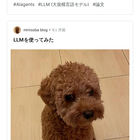
エージェントの非持続性 論文の提案 仮想コンテキスト管
#
AIagents
#
LLM (大規模言語モデル)
#
論文
理の導入により限られたコンテキストウィンドウを超え
た文脈の利用を可能にする 動機: 物理メモリやディス間
のページングを通じ拡張された仮想メモリ等の仮想メモ
•
リによる拡張に着想を得た メモ 物理メモリは有限だがペ
minisoba blog
5ヶ月前
ージングにより拡張 アクティブなページのみを RAM に
LLMを使ってみた
ロー…