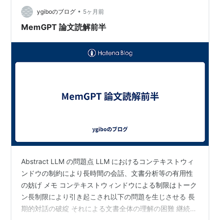
ーの入力が生成される) 時刻 までのメッセージ集合: とし
•
て で時刻 までに追加されたメッセージを表す サマリー :
ygiboのブログ
5ヶ月前
時刻 までの会話の全体的な文脈を圧縮した状態、…
MemGPT 論文読解前半
Abstract LLM の問題点 LLM におけるコンテキストウィ
ンドウの制約により長時間の会話、文書分析等の有用性
の妨げ メモ コンテキストウィンドウによる制限はトーク
ン長制限により引き起こされ以下の問題を生じさせる 長
期的対話の破綻 それによる文書全体の理解の困難 継続的