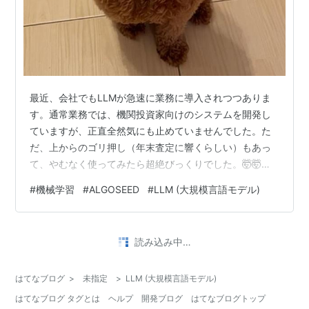
最近、会社でもLLMが急速に業務に導入されつつありま
す。通常業務では、機関投資家向けのシステムを開発し
ていますが、正直全然気にも止めていませんでした。た
だ、上からのゴリ押し（年末査定に響くらしい）もあっ
て、やむなく使ってみたら超絶びっくりでした。🤯🤯🤯
ドキュメントの校正程度だろうと侮っていたら、全然…
#
機械学習
#
ALGOSEED
#
LLM (大規模言語モデル)
Anthropic社の最新LLM，Claude4.6の生成するコードが
半端ないです。通常、C++言語を業務で使用しています
が、僕がカバー出来ているのはマックスC++20の言語ま
•
で、でもLLMは最新スペックでせめてきます（コンパイ
LayerX エンジニアブログ
5ヶ月前
ラの対応次第ですが）。プログラミング言語仕様は、曖
言語処理学会第32回年次大会(NLP2026) 参加レ
昧性がないので、こ…
ポート