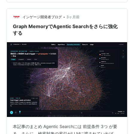
Chat・日本語品質・JSON出力・Function Callingまで複
数の観点…
•
インゲージ開発者ブログ
3ヶ月前
Graph MemoryでAgentic Searchをさらに強化
する
本記事のまとめ Agentic Searchには 前提条件 3つ が要
る。さらに、検索対象の索引がLLMに渡されていれば、