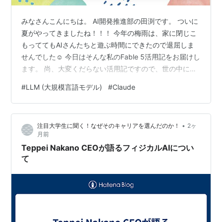
みなさんこんにちは。 AI開発推進部の田渕です。 ついに
夏がやってきましたね！！！ 今年の梅雨は、家に閉じこ
もっててもAIさんたちと遊ぶ時間にできたので退屈しま
せんでした☺️ 今日はそんな私のFable 5活用記をお届けし
ます。 尚、大変くだらない活用記ですので、世の中に多
数ある有意義な記事を期待いただくとあとでがっかりす
#
LLM (大規模言語モデル)
#
Claude
ると思います。先に期待値調整をお願いいたします🙏
•
注目大学生に聞く！なぜそのキャリアを選んだのか！
2ヶ
月前
Teppei Nakano CEOが語るフィジカルAIについ
て