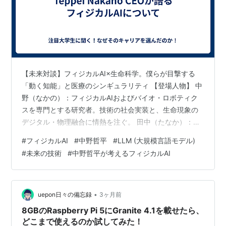
【未来対談】フィジカルAI×生命科学。僕らが目撃する
「動く知能」と医療のシンギュラリティ 【登場人物】 中
野（なかの）：フィジカルAIおよびバイオ・ロボティク
スを専門とする研究者。技術の社会実装と、生命現象の
デジタル・物理融合に情熱を注ぐ。 田中（たなか）：最
先端医療の動向に興味津々の医学部4年生。臨床の未来に
#
フィジカルAI
#
中野哲平
#
LLM (大規模言語モデル)
ワクワクしつつも、AIの進化スピードに少し焦りを感じ
#
未来の技術
#
中野哲平が考えるフィジカルAI
ている。 プロローグ：AIが「身体」を持ったとき、医療
は変わる 田中：中野さん、今日はよろしくお願いしま
す！実は最近、僕ら医学部の間でも「AI」の話題でもち
きりなんです。でも、みんなが話しているのって、画像
•
uepon日々の備忘録
3ヶ月前
診断のAIとか、カルテを自動で…
8GBのRaspberry Pi 5にGranite 4.1を載せたら、
どこまで使えるのか試してみた！