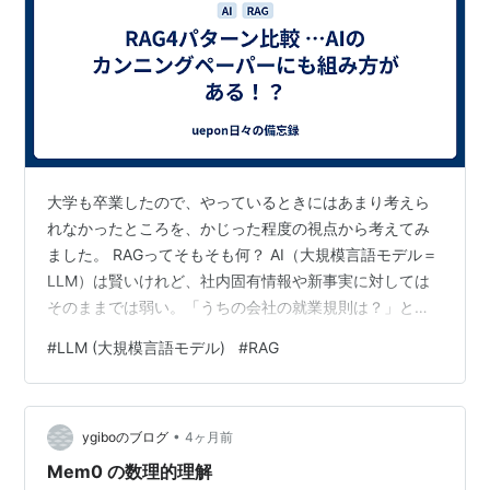
大学も卒業したので、やっているときにはあまり考えら
れなかったところを、かじった程度の視点から考えてみ
ました。 RAGってそもそも何？ AI（大規模言語モデル＝
LLM）は賢いけれど、社内固有情報や新事実に対しては
そのままでは弱い。「うちの会社の就業規則は？」と聞
いても知らないし、昨日のニュースも知らない（最近の
#
LLM (大規模言語モデル)
#
RAG
Chatサービスでは答えられますが…🫠）。 そこで考えら
れたのがRAG（Retrieval-Augmented Generation 検索拡
張生成）という仕組みです。AIに質問する前に、手元の
•
データベースから関連情報を「検索」して、それをAIに
ygiboのブログ
4ヶ月前
渡して回答させる。つまり「カンニングペーパー付…
Mem0 の数理的理解