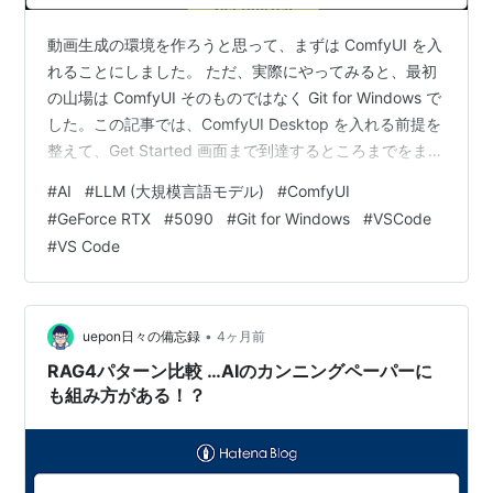
動画生成の環境を作ろうと思って、まずは ComfyUI を入
れることにしました。 ただ、実際にやってみると、最初
の山場は ComfyUI そのものではなく Git for Windows で
した。この記事では、ComfyUI Desktop を入れる前提を
整えて、Get Started 画面まで到達するところまでをまと
めます。 最初に結論を書くと、今回の到達点は次の3つ
#
AI
#
LLM (大規模言語モデル)
#
ComfyUI
です。 開始前の環境を整理する ComfyUI の前提として
#
GeForce RTX
#
5090
#
Git for Windows
#
VSCode
Git for Windows を入れる ComfyUI Desktop を起動して
#
VS Code
Get Started 画面まで到達する 要するに今回は、導入準
備編です。FFm…
•
uepon日々の備忘録
4ヶ月前
RAG4パターン比較 …AIのカンニングペーパーに
も組み方がある！？