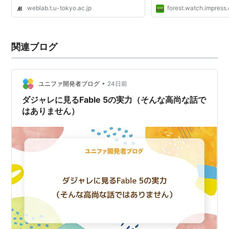
weblab.t.u-tokyo.ac.jp
forest.watch.impress.
関連ブログ
•
ユニファ開発者ブログ
24日前
ダジャレに見るFable 5の実力（そんな高尚な話で
はありません）