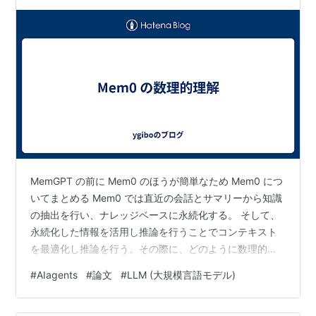
MemGPT の前に Mem0 のほうが簡単なため Mem0 につ
いてまとめる Mem0 では直近の会話とサマリーから知識
の抽出を行い、ナレッジベースに永続化する。 そして、
永続化した情報を活用し推論を行うことでコンテキスト
を最適化し推論を行う。その際に、どのように数理的に
解釈できるかを考えていく 状態の定義 ユーザーの内在的
#
AIagents
#
論文
#
LLM (大規模言語モデル)
状態 として時刻 の観測できないユーザーの内部状態とす
る 例 (ユーザーの目的、興味、背景等、ここからユーザ