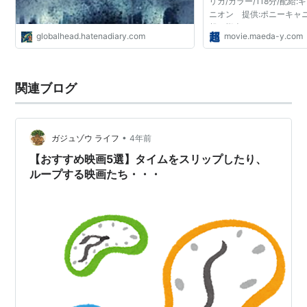
リカ/カラー/118分/配給
ニオン 提供:ポニーキャ
督・脚本：ライアン・ジ
globalhead.hatenadiary.com
movie.maeda-y.com
ルース・ウィリス ジョ
ヴィット エミリー・ブ...
関連ブログ
•
ガジュゾウ ライフ
4年前
【おすすめ映画5選】タイムをスリップしたり、
ループする映画たち・・・