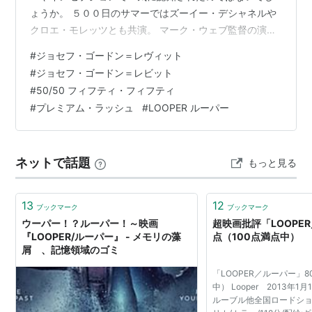
ょうか。 ５００日のサマーではズーイー・デシャネルや
クロエ・モレッツとも共演。 マーク・ウェブ監督の演出
が炸裂していましたね。 変って、 インセプションでは主
#
ジョセフ・ゴードン＝レヴィット
人公レオナルド・ディカプリオの頼れるフォロー役とし
#
ジョセフ・ゴードン＝レビット
て活躍していました。この頃の若いトム・ハーディもイ
#
50/50 フィフティ・フィフティ
イですね。 ということで、 今回はジョセフ・ゴードン＝
#
プレミアム・ラッシュ
#
LOOPER ルーパー
レビットおすすめ主演映画を紹介します。 （（５００）
日のサマーは殿堂入りです） では、いってみましょ
う！！
ネットで話題
もっと見る
13
12
ブックマーク
ブックマーク
ウーパー！？ルーパー！～映画
超映画批評「LOOPE
『LOOPER/ルーパー』 - メモリの藻
点（100点満点中）
屑 、記憶領域のゴミ
「LOOPER／ルーパー」8
中） Looper 2013年1
ルーブル他全国ロードショー