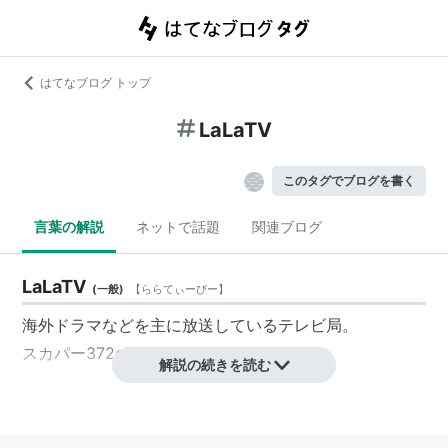
はてなブログ トップ
LaLaTV
このタグでブログを書く
言葉の解説
ネットで話題
関連ブログ
LaLaTV
(
一般
)
【
ららてぃーびー
】
海外ドラマなどを主に放送しているテレビ局。
スカパー372ch
解説の続きを読む