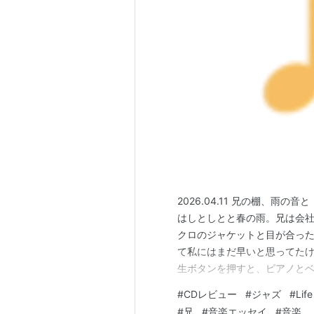
2026.04.11 兄の棚、雨
はしとしとと春の雨。兄は会
クロのジャケットと目が合った。カ
て私にはまだ早いと思ってたけ
生ボタンを押すと、ピアノと
てきた。派手なリズムがある
#
CDレビュー
#
ジャズ
#
Lif
の心に波紋を広げていく。 1.
#
兄
#
音楽エッセイ
#
音楽