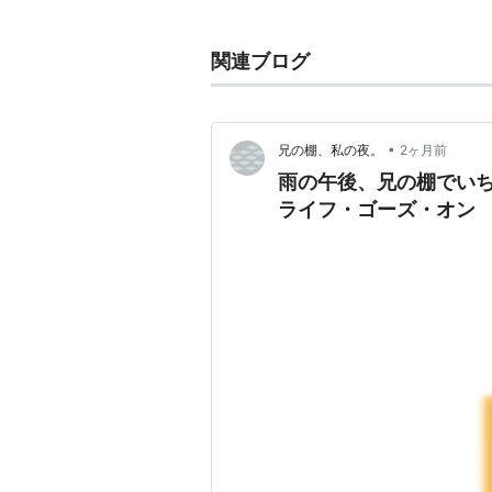
メディア:
購入
: 1人
この商品を
関連ブログ
Life goe
•
兄の棚、私の夜。
2ヶ月前
アーティス
雨の午後、兄の棚でいち
出版社/メ
ライフ・ゴーズ・オン
発売日:
20
メディア:
クリック
:
この商品を
Life goes on
(
音楽
)
【
らいふご
Dragon Ashの代表曲の一つ。