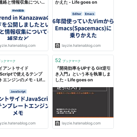
連絡と情報収集について
かえた - Life goes on
ど - Life goes on
ayzie.hatenablog.com
layzie.hatenablog.com
52
ブックマーク
ブックマーク
イアントサイド
『開発効率をUPする Git逆引
aScriptで使えるテンプ
き入門』という本を執筆しま
エンジンのメモ - Life
した - Life goes on
 on
ayzie.hatenablog.com
layzie.hatenablog.com