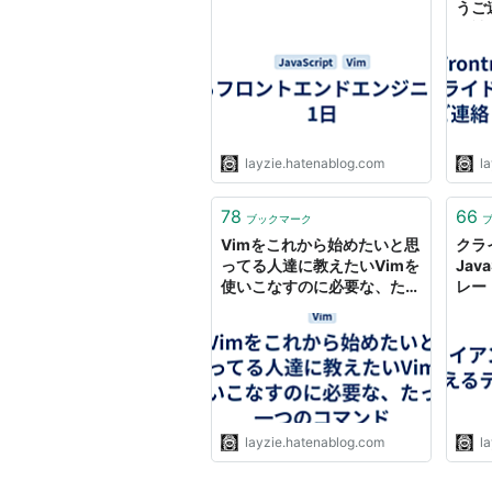
うご
の補足な
layzie.hatenablog.com
l
78
66
ブックマーク
Vimをこれから始めたいと思
クラ
ってる人達に教えたいVimを
Jav
使いこなすのに必要な、たっ
レート
た一つのコマンド - Life
goes
goes on
layzie.hatenablog.com
l