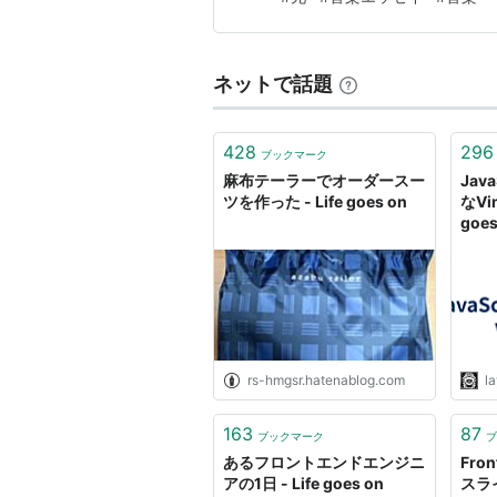
ーズ・オン」。カーラ・ブ…
ネットで話題
428
296
ブックマーク
麻布テーラーでオーダースー
Jav
ツを作った - Life goes on
なVi
goes
rs-hmgsr.hatenablog.com
l
163
87
ブックマーク
ブ
あるフロントエンドエンジニ
Fron
アの1日 - Life goes on
スラ