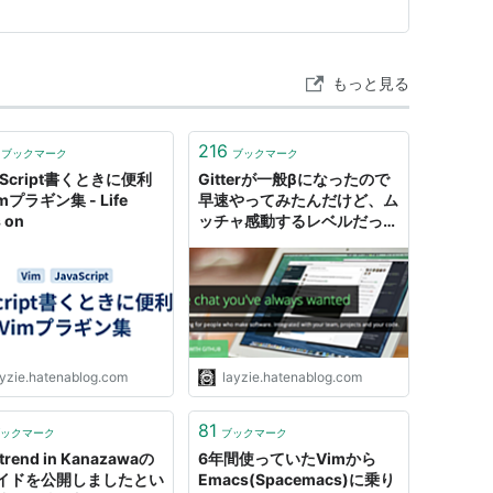
もっと見る
216
ブックマーク
ブックマーク
aScript書くときに便利
Gitterが一般βになったので
mプラギン集 - Life
早速やってみたんだけど、ム
 on
ッチャ感動するレベルだった
- Life goes on
ayzie.hatenablog.com
layzie.hatenablog.com
81
ックマーク
ブックマーク
trend in Kanazawaの
6年間使っていたVimから
イドを公開しましたとい
Emacs(Spacemacs)に乗り