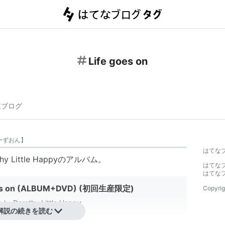
Life goes on
連ブログ
ーずおん
】
はてな
hy Little Happy
のアルバム。
はてな
はてな
oes on (ALBUM+DVD) (初回生産限定)
Copyrig
ト:
Dorothy Little Happy
解説の続きを読む
ーカー:
avex trax
13/02/20