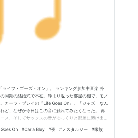
の音と「ライフ・ゴーズ・オン」。 ランキング参加中音楽 外
社の同期の結婚式で不在。静まり返った部屋の棚で、モノ
ーラ・ブレイの『Life Goes On』。「ジャズ」なん
れど、なぜか今日はこの音に触れてみたくなった。 再
ベース、そしてサックスの音がゆっくりと部屋に溶け出し
わけじゃない。けれど、その一音一音が、雨音と一緒に私
e Goes On
#
Carla Bley
#
夜
#
ノスタルジー
#
家族
 絶望のあとに続く「人生」の音 最初の組曲「ライフ・ゴ