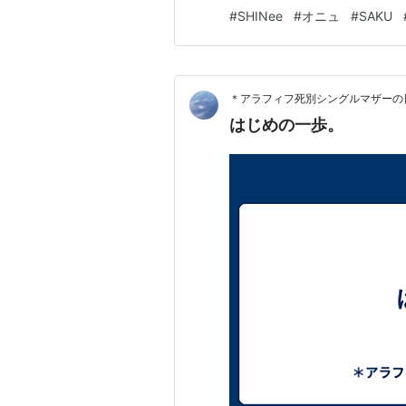
当時はまだ推しの作品は書く
#
SHINee
#
オニュ
#
SAKU
来月に日本アルバム第二弾の
回の文章では、Life goes on…
＊アラフィフ死別シングルマザーの
はじめの一歩。