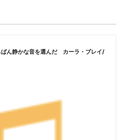
CD
クリック
: 7回
含むブログ (15件) を見る
s on
ト:
Dorothy Little Happy
ばん静かな音を選んだ カーラ・ブレイ/
ーカー:
avex trax
13/02/20
CD
 6回
含むブログ (5件) を見る
ーずおん
】