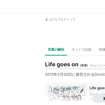
はてなブログ トップ
言葉の解説
ネットで話題
関
Life goes on
(
音楽
)
【
らいふご
2013年2月20日に発売される
Dorot
Life g
アーティス
出版社/メ
発売日:
20