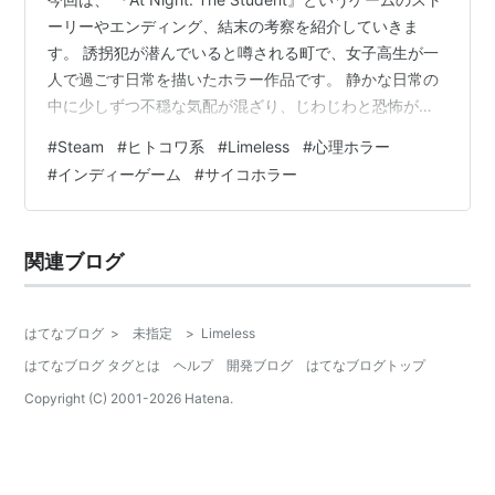
ーリーやエンディング、結末の考察を紹介していきま
す。 誘拐犯が潜んでいると噂される町で、女子高生が一
人で過ごす日常を描いたホラー作品です。 静かな日常の
中に少しずつ不穏な気配が混ざり、じわじわと恐怖が迫
ってくるのが特徴です。 こんな人におすすめ ・ヒトコワ
#
Steam
#
ヒトコワ系
#
Limeless
#
心理ホラー
系が好きな人 ・物語の考察が好きな人 ・じわじわくる怖
#
インディーゲーム
#
サイコホラー
さを味わいたい人 あらすじ 日本の町に住む16歳の高校
生・みお（Mio）。母親が不在のため、家で一人きりの時
間を過ごしています。 朝起きて食事の準備や歯磨きをす
関連ブログ
るといった、ごく普通のルーティンから物語が始まりま
す。し…
はてなブログ
>
未指定
>
Limeless
はてなブログ タグとは
ヘルプ
開発ブログ
はてなブログトップ
Copyright (C) 2001-
2026
Hatena.