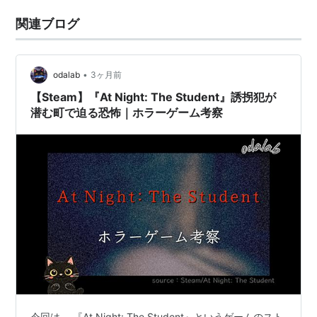
関連ブログ
•
odalab
3ヶ月前
【Steam】『At Night: The Student』誘拐犯が
潜む町で迫る恐怖｜ホラーゲーム考察
今回は、 『At Night: The Student』というゲームのスト