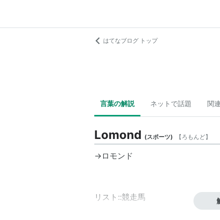
はてなブログ トップ
言葉の解説
ネットで話題
関
Lomond
(
スポーツ
)
【
ろもんど
】
→
ロモンド
リスト::競走馬