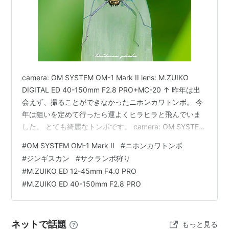
camera: OM SYSTEM OM-1 Mark II lens: M.ZUIKO
DIGITAL ED 40-150mm F2.8 PRO+MC-20 ↑ 昨年は出
会えず、撮ることができなかったニホンカワトンボ。 今
年は狙いを定めて行ったら運よくヒラヒラと飛んでいま
した。 とても綺麗なトンボです。 camera: OM SYSTEM
OM-1 Mark II lens: M.ZUIKO DIGITAL ED 40-150mm
#
OM SYSTEM OM-1 Mark II
#
ニホンカワトンボ
F2.8 PRO+MC-20 ↑ 正面から見ると、ちょっとヤンチャ
#
ジンギスカン
#
サクランボ狩り
な顔してますね。 camera: OM SYSTEM OM-1 Mark II
#
M.ZUIKO ED 12-45mm F4.0 PRO
lens: M.…
#
M.ZUIKO ED 40-150mm F2.8 PRO
ネットで話題
もっと見る