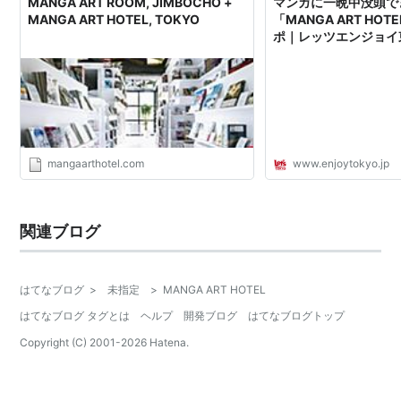
MANGA ART ROOM, JIMBOCHO +
マンガに一晩中没頭で
MANGA ART HOTEL, TOKYO
「MANGA ART HOTE
ポ｜レッツエンジョイ
mangaarthotel.com
www.enjoytokyo.jp
関連ブログ
はてなブログ
>
未指定
>
MANGA ART HOTEL
はてなブログ タグとは
ヘルプ
開発ブログ
はてなブログトップ
Copyright (C) 2001-
2026
Hatena.