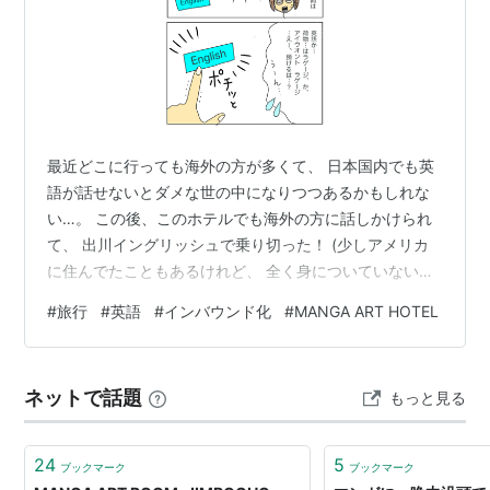
最近どこに行っても海外の方が多くて、 日本国内でも英
語が話せないとダメな世の中になりつつあるかもしれな
い…。 この後、このホテルでも海外の方に話しかけられ
て、 出川イングリッシュで乗り切った！ (少しアメリカ
に住んでたこともあるけれど、 全く身についていない
YO!!) 因みに宿泊したのは、前から気になっていた
#
旅行
#
英語
#
インバウンド化
#
MANGA ART HOTEL
「MANGA ART HOTEL」と言う、漫画が読めるカプセル
ホテル。 何となく手に取った、東村アキコさんの「かく
かくしかじか」 一気読みしてまんまと泣きました〜。 映
ネットで話題
もっと見る
画も見てみたいと思いました。多分サブスクで…だけ
ど…。 ランキングに参加しています。 ↓をポチッとして
いただければ嬉しい…
24
5
ブックマーク
ブックマーク